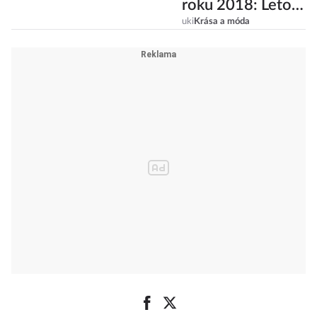
roku 2018: Letos
vládne
uki
Krása a móda
minimalismus!