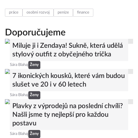
práce
osobní rozvoj
peníze
finance
Doporučujeme
Miluje ji i Zendaya! Sukně, která udělá
stylový outfit z obyčejného trička
Sára Blahaj
Ženy
7 ikonických kousků, které vám budou
slušet ve 20 i v 60 letech
Sára Blahaj
Ženy
Plavky z výprodejů na poslední chvíli?
Našli jsme ty nejlepší pro každou
postavu