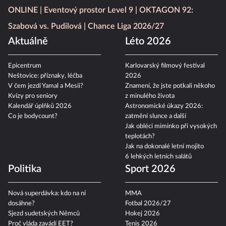
psychologické mýty
Fotbalové přestupy
ONLINE
Eventový prostor Level 9
OKTAGON 92:
Szabová vs. Pudilová
Chance Liga 2026/27
Aktuálně
Léto 2026
Epicentrum
Karlovarský filmový festival
Neštovice: příznaky, léčba
2026
V čem jezdí Yamal a Mesii?
Znamení, že jste potkali někoho
Kvízy pro seniory
z minulého života
Kalendář úplňků 2026
Astronomické úkazy 2026:
Co je bodycount?
zatmění slunce a další
Jak obléci miminko při vysokých
teplotách?
Jak na dokonalé letní mojito
6 lehkých letních salátů
Politika
Sport 2026
Nová superdávka: kdo na ní
MMA
dosáhne?
Fotbal 2026/27
Sjezd sudetských Němců
Hokej 2026