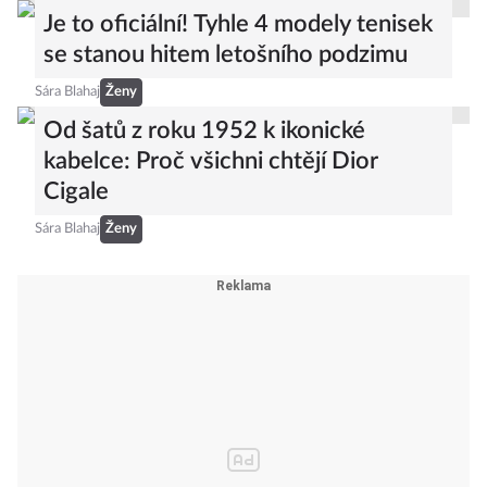
Sára Blahaj
Ženy
Je to oficiální! Tyhle 4 modely tenisek
se stanou hitem letošního podzimu
Sára Blahaj
Ženy
Od šatů z roku 1952 k ikonické
kabelce: Proč všichni chtějí Dior
Cigale
Sára Blahaj
Ženy