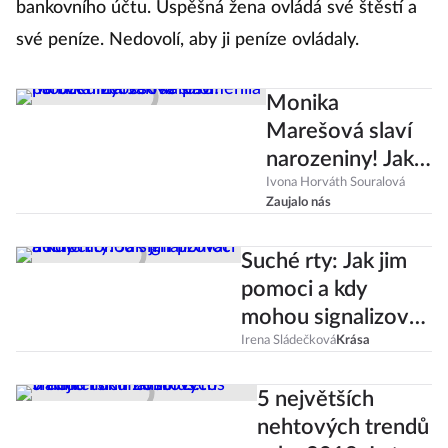
bankovního účtu. Úspěšná žena ovládá své štěstí a
své peníze. Nedovolí, aby ji peníze ovládaly.
Monika
Marešová slaví
narozeniny! Jak
se proměnila po
Ivona Horváth Souralová
Zaujalo nás
boku Leoše
Mareše?
Suché rty: Jak jim
pomoci a kdy
mohou signalizovat
nemoc?
Irena Sládečková
Krása
5 největších
nehtových trendů