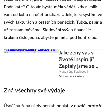
rozumíte své výplatní pásce? Tak se raději zeptejte.
Podnikáte? O to víc byste měla vědět, kdy a kolik
vám od koho na účet přichází. Udělejte si systém ve
svých fakturách a ostatních penězích. Tužka, papír a
už zaznamenáváme. Sledování svých financí je
krokem číslo jedna, abyste je měla pod kontrolou.
Jaké ženy vás v
životě inspirují?
Zeptaly jsme se
žen kolem nás
Magdaléna Kadlecová
Motivace a kariéra
Zná všechny své výdaje