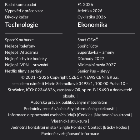
Proč vláda zavádí EET?
Tenis 2026
Padni komu padni
F1 2026
Výpověď z práce vzor
Atletika 2026
Divoký kačer
Cyklistika 2026
Technologie
Ekonomika
SpaceX na burze
Smrt OSVČ
Nejlepší telefony
Spořicí účty
Nejlepší AI zdarma
Superdávka – změny
Nejlepší chytré hodinky
Důchody 2027
Nejlepší VPN – srovnání
Minimální mzda 2027
Netflix filmy a seriály
Senior Pas – slevy
© 2001 - 2026 Copyright
CZECH NEWS CENTER a.s.
se sídlem náměstí Marie Schmolkové 3493/1, 100 00 Praha 10 -
Strašnice, IČO: 02346826, zapsána v OR, sp.zn. B 19490 a dodavatelé
obsahu
Autorská práva k publikovaným materiálům
Podmínky pro užívání služby informační společnosti
Informace o zpracování osobních údajů
Cookies
Nastavení soukromí
Vlastnická struktura
Jednotná kontaktní místa / Single Points of Contact
Etický kodex
Povinně zveřejňované informace