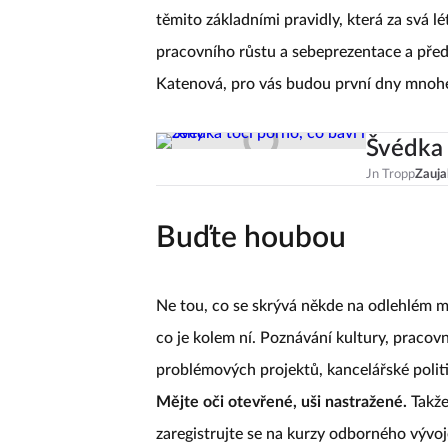
těmito základními pravidly, která za svá 
pracovního růstu a sebeprezentace a pře
Katenová, pro vás budou první dny mnohe
Švédka 
Jn Tropp
Zauja
Buďte houbou
Ne tou, co se skrývá někde na odlehlém mí
co je kolem ní. Poznávání kultury, pracov
problémových projektů, kancelářské politik
Mějte oči otevřené, uši nastražené.
Takže
zaregistrujte se na kurzy odborného vývo