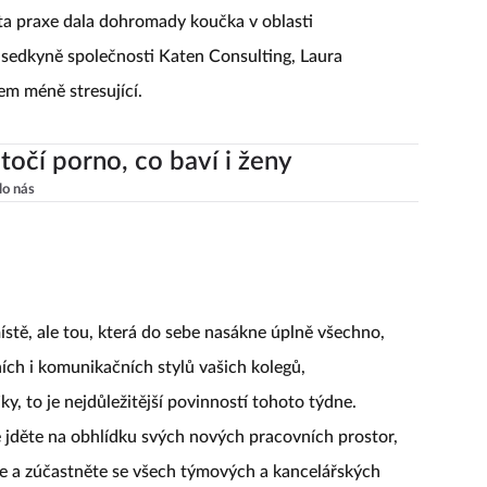
léta praxe dala dohromady koučka v oblasti
dsedkyně společnosti Katen Consulting, Laura
m méně stresující.
točí porno, co baví i ženy
lo nás
stě, ale tou, která do sebe nasákne úplně všechno,
ních i komunikačních stylů vašich kolegů,
y, to je nejdůležitější povinností tohoto týdne.
 jděte na obhlídku svých nových pracovních prostor,
je a zúčastněte se všech týmových a kancelářských