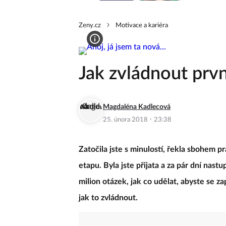
Zeny.cz
Motivace a kariéra
Jak zvládnout prvn
Magdaléna Kadlecová
·
25. února 2018
23:38
Zatočila jste s minulostí, řekla sbohem pr
etapu. Byla jste přijata a za pár dní nast
milion otázek, jak co udělat, abyste se z
jak to zvládnout.