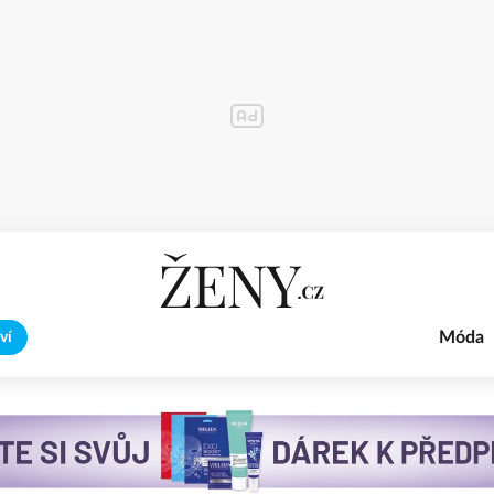
Móda
ví