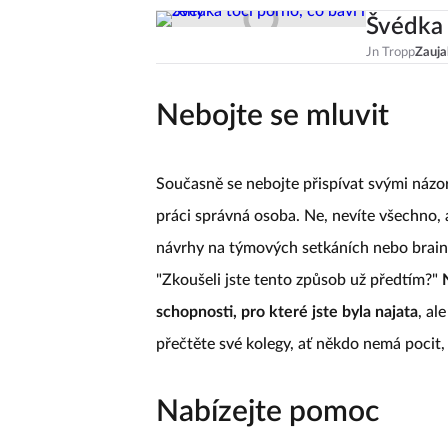
Švédka 
Jn Tropp
Zauja
Nebojte se mluvit
Současně se nebojte přispívat svými názor
práci správná osoba. Ne, nevíte všechno, 
návrhy na týmových setkáních nebo brain
"Zkoušeli jste tento způsob už předtím?"
N
schopnosti, pro které jste byla najata
, al
přečtěte své kolegy, ať někdo nemá pocit,
Nabízejte pomoc