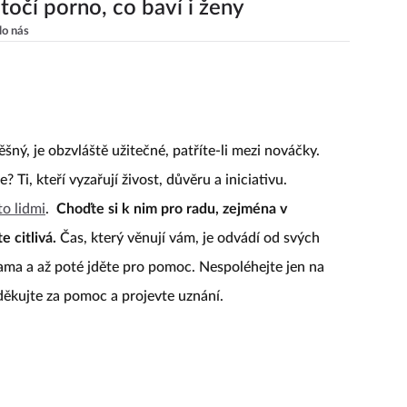
točí porno, co baví i ženy
lo nás
ný, je obzvláště užitečné, patříte-li mezi nováčky.
Ti, kteří vyzařují živost, důvěru a iniciativu.
to lidmi
.
Choďte si k nim pro radu, zejména v
 citlivá.
Čas, který věnují vám, je odvádí od svých
sama a až poté jděte pro pomoc. Nespoléhejte jen na
 děkujte za pomoc a projevte uznání.