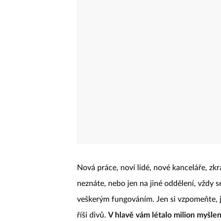
Nová práce, noví lidé, nové kanceláře, zk
neznáte, nebo jen na jiné oddělení, vždy 
veškerým fungováním. Jen si vzpomeňte, jak
říši divů.
V hlavě vám létalo milion myšle