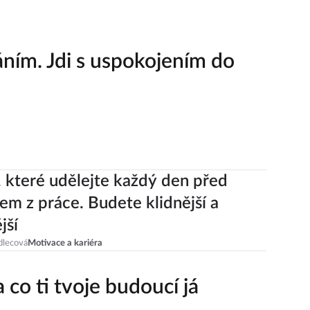
áním. Jdi s uspokojením do
, které udělejte každý den před
m z práce. Budete klidnější a
jší
dlecová
Motivace a kariéra
 co ti tvoje budoucí já