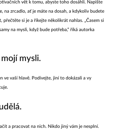
tivačních vět k tomu, abyste toho dosáhli. Napište
e, na zrcadlo, ať je máte na dosah, a kdykoliv budete
 přečtěte si je a říkejte několikrát nahlas. „Časem si
 samy na mysli, když bude potřeba,“ říká autorka
mojí mysli.
 ve vaší hlavě. Podívejte, jiní to dokázali a vy
tuje.
udělá.
začít a pracovat na nich. Nikdo jiný vám je nesplní.