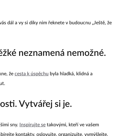
 vás dál a vy si díky nim řeknete v budoucnu „Ještě, že
e těžké neznamená nemožné.
kne, že
cesta k úspěchu
byla hladká, klidná a
ut.
sti. Vytvářej si je.
ašimi sny.
Inspirujte se
takovými, kteří ve vašem
bírejte kontakty, oslovujte, organizujte, vymýšlejte.