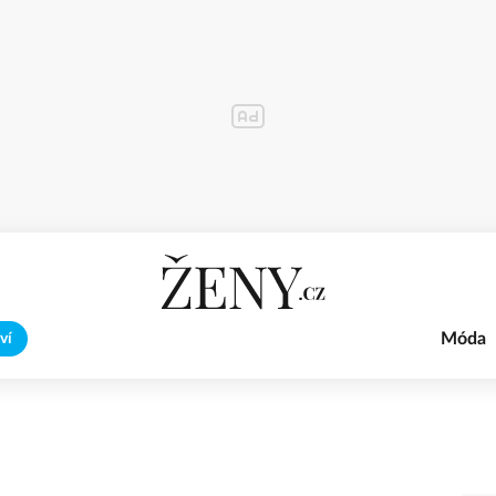
Móda
ví