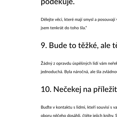
poděkuje.
Dělejte věci, které mají smysl a posouvají
jsem tenkrát do toho šla.“
9. Bude to těžké, al
Žádný z opravdu úspěšných lidí vám neře
jednoduchá. Byla náročná, ale šla zvládno
10. Nečekej na příležito
Buďte v kontaktu s lidmi, kteří souvisí s v
oboru něčeho dosáhli, čtěte jejich knihy. S