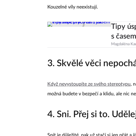
Kouzelné víly neexistují.
Tipy ús
s čase
Magdaléna Ka
3. Skvělé věci nepochá
Když nevystoupíte ze svého stereotypu
, 
možná budete v bezpečí a klidu, ale nic n
4. Sni. Přej si to. Uděle
Snít je důležité, pak už stačí si jen přát a