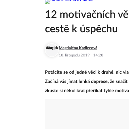
12 motivačních vě
cestě k úspěchu
Magdaléna Kadlecová
·
18. listopadu 2019
14:28
Potácíte se od jedné věci k druhé, nic vl
Začíná vás jímat lehká deprese, že snažit
zkuste si několikrát přeříkat tyhle motiva