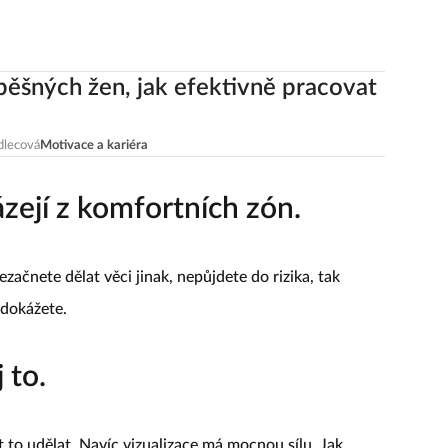
pěšných žen, jak efektivně pracovat
m
dlecová
Motivace a kariéra
zejí z komfortních zón.
nezačnete dělat věci jinak, nepůjdete do rizika, tak
edokážete.
j to.
 jít to udělat. Navíc vizualizace má mocnou sílu. Jak