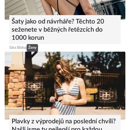
Šaty jako od návrháře? Těchto 20
seženete v běžných řetězcích do
1000 korun
Sára Blahaj
Ženy
Plavky z výprodejů na poslední chvíli?
Našli jsme ty nejlepší pro každou