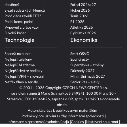
dosáhne?
Fotbal 2026/27
Sjezd sudetských Němců
Hokej 2026
Proč vláda zavádí EET?
Tenis 2026
Padni komu padni
F1 2026
Výpověď z práce vzor
Atletika 2026
Divoký kačer
Cyklistika 2026
Technologie
Ekonomika
SpaceX na burze
Smrt OSVČ
Nejlepší telefony
Spořicí účty
Nejlepší AI zdarma
Superdávka – změny
Nejlepší chytré hodinky
Důchody 2027
Nejlepší VPN – srovnání
Minimální mzda 2027
Netflix filmy a seriály
Senior Pas – slevy
© 2001 - 2026 Copyright
CZECH NEWS CENTER a.s.
se sídlem náměstí Marie Schmolkové 3493/1, 100 00 Praha 10 -
Strašnice, IČO: 02346826, zapsána v OR, sp.zn. B 19490 a dodavatelé
obsahu
Autorská práva k publikovaným materiálům
Podmínky pro užívání služby informační společnosti
Informace o zpracování osobních údajů
Cookies
Nastavení soukromí