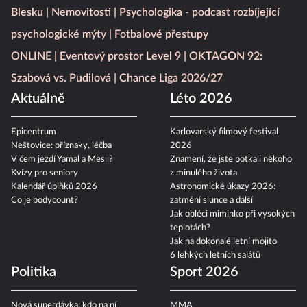
Blesku
Nemovitosti
Psychologika - podcast rozbíjející
psychologické mýty
Fotbalové přestupy
ONLINE
Eventový prostor Level 9
OKTAGON 92:
Szabová vs. Pudilová
Chance Liga 2026/27
Aktuálně
Léto 2026
Epicentrum
Karlovarský filmový festival
Neštovice: příznaky, léčba
2026
V čem jezdí Yamal a Mesii?
Znamení, že jste potkali někoho
Kvízy pro seniory
z minulého života
Kalendář úplňků 2026
Astronomické úkazy 2026:
Co je bodycount?
zatmění slunce a další
Jak obléci miminko při vysokých
teplotách?
Jak na dokonalé letní mojito
6 lehkých letních salátů
Politika
Sport 2026
Nová superdávka: kdo na ní
MMA