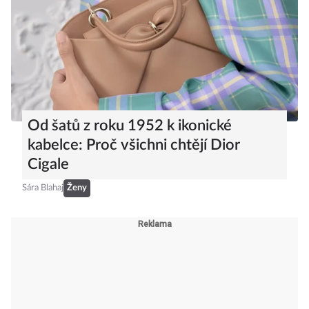
Od šatů z roku 1952 k ikonické
kabelce: Proč všichni chtějí Dior
Cigale
Sára Blahaj
Ženy