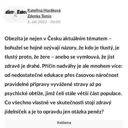
Kateřina Horáková
Zdenka Tomis
·
6. září 2022
06:00
Obezita je nejen v Česku aktuálním tématem –
bohužel se hojně ozývají názory, že kdo je tlustý, je
tlustý proto, že žere – anebo se vymlouvá, že jíst
zdravě je drahé. Příčin nadváhy je ale mnohem více:
od nedostatečné edukace přes časovou náročnost
pravidelné přípravy vyvážené stravy až po
psychické obtíže, jimž čelí stále větší část populace.
Co všechno vlastně ve skutečnosti stojí zdravý
jídelníček a je to opravdu jen otázka peněz?