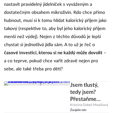
nastavit pravidelný jídelníček s vyváženým a
dostatečným obsahem mikroživin. Kdo chce přímo
hubnout, musí si k tomu hlídat kalorický příjem jako
takový (respektive to, aby byl jeho kalorický příjem
menší než výdej). Nejen z těchto důvodů je lepší
chystat si jednotlivá jídla sám. A to už je řeč o
časové investici, kterou si ne každý může dovolit
–
a co teprve, pokud chce vařit zdravě nejen pro
sebe, ale také třeba pro děti?
Jsem tlustý,
tedy jsem?
Přestaňme
nenávist k
Kristýna Dobeš Moučková
Zaujalo nás