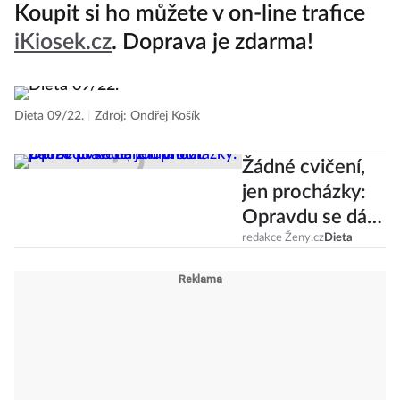
Koupit si ho můžete v on-line trafice
iKiosek.cz
. Doprava je zdarma!
Dieta 09/22.
|
Zdroj: Ondřej Košík
Žádné cvičení,
jen procházky:
Opravdu se dá
zhubnout pouze
redakce Ženy.cz
Dieta
pravidelnou
chůzí?