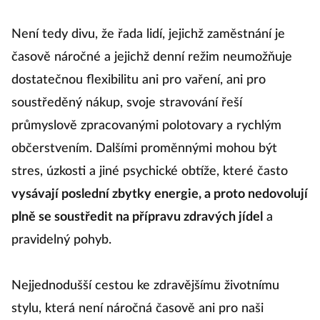
obézním
schovávat za
Není tedy divu, že řada lidí, jejichž zaměstnání je
péči o jejich
časově náročné a jejichž denní režim neumožňuje
zdraví
dostatečnou flexibilitu ani pro vaření, ani pro
soustředěný nákup, svoje stravování řeší
průmyslově zpracovanými polotovary a rychlým
občerstvením. Dalšími proměnnými mohou být
stres, úzkosti a jiné psychické obtíže, které často
vysávají poslední zbytky energie, a proto nedovolují
plně se soustředit na přípravu zdravých jídel
a
pravidelný pohyb.
Nejjednodušší cestou ke zdravějšímu životnímu
stylu, která není náročná časově ani pro naši