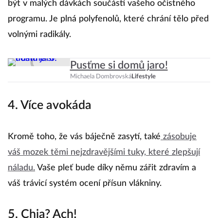
být v malých dávkách součástí vašeho očistného
en
programu. Je plná polyfenolů, které chrání tělo před
z
volnými radikály.
Pusťme si domů jaro!
Michaela Dombrovská
Lifestyle
4. Více avokáda
9
Kromě toho, že vás báječně zasytí, také
zásobuje
B
váš mozek těmi nejzdravějšími tuky, které zlepšují
t
náladu.
Vaše pleť bude díky němu zářit zdravím a
pr
váš trávicí systém ocení přísun vlákniny.
v
ly
5. Chia? Ach!