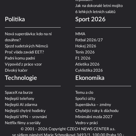
Jak na dokonalé letní mojito
6 lehkých letních salátů
Politika
Sport 2026
Nová superdávka: kdo na ní
MMA
dosáhne?
Fotbal 2026/27
Sjezd sudetských Němců
Hokej 2026
Proč vláda zavádí EET?
Tenis 2026
Padni komu padni
F1 2026
Výpověď z práce vzor
Atletika 2026
Divoký kačer
Cyklistika 2026
Technologie
Ekonomika
SpaceX na burze
Temu a clo
Nejlepší telefony
Spořicí účty
Nejlepší AI zdarma
Superdávka – změny
Nejlepší chytré hodinky
Chybějící roky k důchodu
Nejlepší VPN – srovnání
Minimální mzda 2027
Netflix filmy a seriály
Vedro v práci
© 2001 - 2026 Copyright
CZECH NEWS CENTER a.s.
se sídlem náměstí Marie Schmolkové 3493/1, 100 00 Praha 10 -