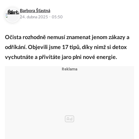
Barbora Šťastná
·
24. dubna 2025
05:50
Očista rozhodně nemusí znamenat jenom zákazy a
odříkání. Objevili jsme 17 tipů, díky nimž si detox
vychutnáte a přivítáte jaro plni nové energie.