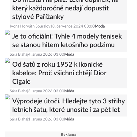
který každoročně nedají dopustit
stylové Pařížanky
Ivona Horváth Souralová
8. července 2024 03:00
Móda
Je to oficiální! Tyhle 4 modely tenisek
se stanou hitem letošního podzimu
Sára Blahaj
4. srpna 2026 03:00
Móda
Od šatů z roku 1952 k ikonické
kabelce: Proč všichni chtějí Dior
Cigale
Sára Blahaj
3. srpna 2026 03:00
Móda
Výprodeje útočí. Hledejte tyto 3 střihy
letních šatů, které unosíte i za pět let
Sára Blahaj
1. srpna 2026 03:00
Móda