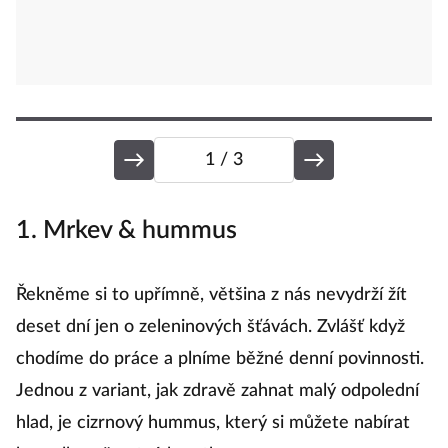
1
/ 3
1. Mrkev & hummus
6
Řekněme si to upřímně, většina z nás nevydrží žít
Z
deset dní jen o zeleninových šťávách. Zvlášť když
sm
chodíme do práce a plníme běžné denní povinnosti.
d
Jednou z variant, jak zdravě zahnat malý odpolední
zd
hlad, je cizrnový hummus, který si můžete nabírat