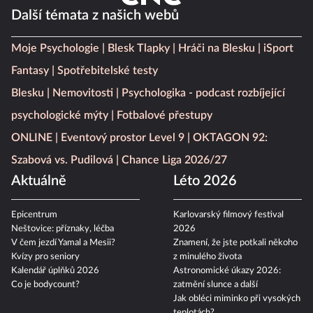
Další témata z našich webů
Moje Psychologie
Blesk Tlapky
Hráči na Blesku
iSport
Fantasy
Spotřebitelské testy
Blesku
Nemovitosti
Psychologika - podcast rozbíjející
psychologické mýty
Fotbalové přestupy
ONLINE
Eventový prostor Level 9
OKTAGON 92:
Szabová vs. Pudilová
Chance Liga 2026/27
Aktuálně
Léto 2026
Epicentrum
Karlovarský filmový festival
Neštovice: příznaky, léčba
2026
V čem jezdí Yamal a Mesii?
Znamení, že jste potkali někoho
Kvízy pro seniory
z minulého života
Kalendář úplňků 2026
Astronomické úkazy 2026:
Co je bodycount?
zatmění slunce a další
Jak obléci miminko při vysokých
teplotách?