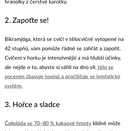
7
hranolky z čerstvé karotky.
2. Zapoťte se!
Bá
o
Bikramjóga, která se cvičí v tělocvičně vytopené na
dá
42 stupňů, vám pomůže řádně se zahřát a zapotit.
sk
Cvičení v horku je intenzivnější a má hlubší účinky,
8
ale nejde o to, abyste si sáhli na dno sil:
tělo se
pocením zbavuje toxinů a pročišťuje se lymfatický
systém.
D
m
3. Hořce a sladce
lá
o
Čokoláda se 70–80 % kakaové hmoty
klidně může
es