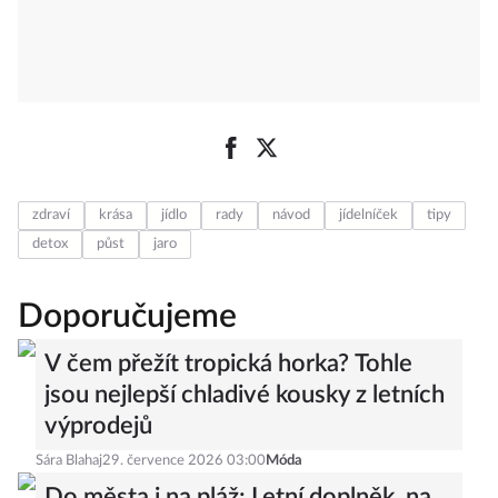
zdraví
krása
jídlo
rady
návod
jídelníček
tipy
detox
půst
jaro
Doporučujeme
V čem přežít tropická horka? Tohle
jsou nejlepší chladivé kousky z letních
výprodejů
Sára Blahaj
29. července 2026 03:00
Móda
Do města i na pláž: Letní doplněk, na