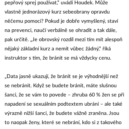
pepřový sprej používat,“ uvádí Houdek. Může
vlastně jednorázový kurz sebeobrany opravdu
něčemu pomoci? Pokud je dobře vymyšlený, staví
na prevenci, naučí verbálně se ohradit a tak dále,
pak určitě. „Je obrovský rozdíl mezi tím mít alespoň
nějaký základní kurz a nemít vůbec žádný,“ říká
instruktor s tím, že bránit se má vždycky cenu.
„Data jasně ukazují, že bránit se je výhodnější než
se nebránit. Když se budete bránit, máte slušnou
šanci, že se vám to povede – zhruba 60 % žen se při
napadení se sexuálním podtextem ubrání – ale také
výrazně nižší šanci, že budete vážně zraněna. Jsou
to naopak ženy, které se nebrání, kdo si z takového