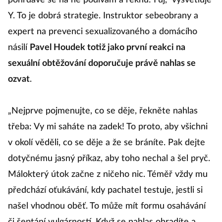
pohrdavě se na ně podívám a řeknu: Fuj,“ vysvětluje
Y. To je dobrá strategie. Instruktor sebeobrany a
expert na prevenci sexualizovaného a domácího
násilí
Pavel Houdek totiž jako první reakci na
sexuální obtěžování doporučuje právě nahlas se
ozvat
.
„Nejprve pojmenujte, co se děje, řekněte nahlas
třeba: Vy mi saháte na zadek! To proto, aby všichni
v okolí věděli, co se děje a že se bráníte. Pak dejte
dotyčnému jasný příkaz, aby toho nechal a šel pryč.
Málokterý útok začne z ničeho nic. Téměř vždy mu
předchází oťukávání, kdy pachatel testuje, jestli si
našel vhodnou oběť. To může mít formu osahávání