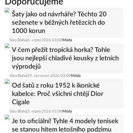
Doporučujeme
Šaty jako od návrháře? Těchto 20
seženete v běžných řetězcích do
1000 korun
Sára Blahaj
6. srpna 2026 03:00
Móda
V čem přežít tropická horka? Tohle
jsou nejlepší chladivé kousky z letních
výprodejů
Sára Blahaj
29. července 2026 03:00
Móda
Od šatů z roku 1952 k ikonické
kabelce: Proč všichni chtějí Dior
Cigale
Sára Blahaj
3. srpna 2026 03:00
Móda
Je to oficiální! Tyhle 4 modely tenisek
se stanou hitem letošního podzimu