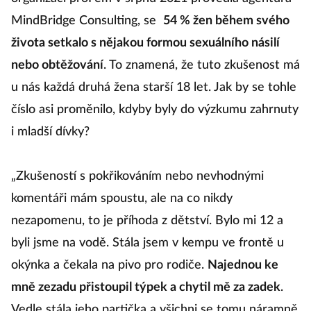
MindBridge Consulting, se
54 % žen během svého
života setkalo s nějakou formou sexuálního násilí
nebo obtěžování
. To znamená, že tuto zkušenost má
u nás každá druhá žena starší 18 let. Jak by se tohle
číslo asi proměnilo, kdyby byly do výzkumu zahrnuty
i mladší dívky?
„Zkušeností s pokřikováním nebo nevhodnými
komentáři mám spoustu, ale na co nikdy
nezapomenu, to je příhoda z dětství. Bylo mi 12 a
byli jsme na vodě. Stála jsem v kempu ve frontě u
okýnka a čekala na pivo pro rodiče.
Najednou ke
mně zezadu přistoupil týpek a chytil mě za zadek
.
Vedle stála jeho partička a všichni se tomu náramně