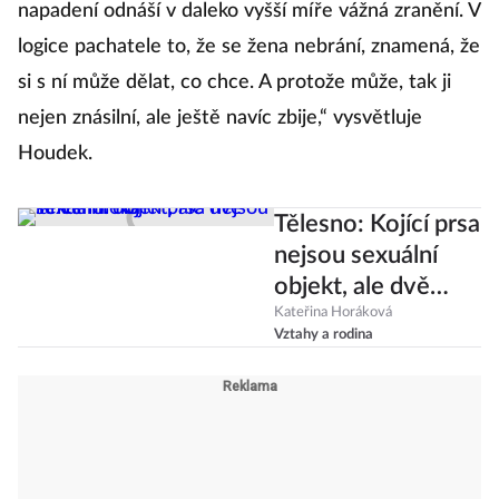
napadení odnáší v daleko vyšší míře vážná zranění. V
logice pachatele to, že se žena nebrání, znamená, že
si s ní může dělat, co chce. A protože může, tak ji
nejen znásilní, ale ještě navíc zbije,“ vysvětluje
Houdek.
Tělesno: Kojící prsa
nejsou sexuální
objekt, ale dvě
lahve mléka
Kateřina Horáková
Vztahy a rodina