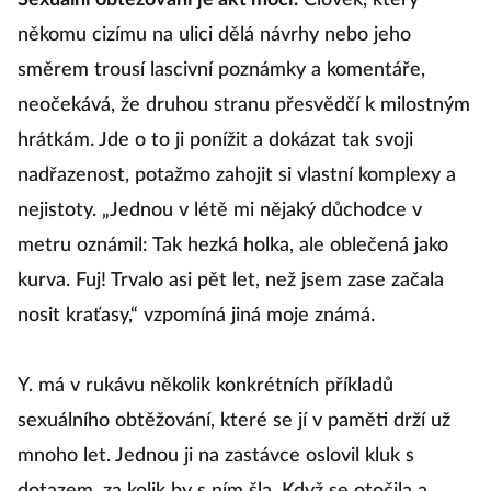
Sexuální obtěžování je akt moci.
Člověk, který
někomu cizímu na ulici dělá návrhy nebo jeho
směrem trousí lascivní poznámky a komentáře,
neočekává, že druhou stranu přesvědčí k milostným
hrátkám. Jde o to ji ponížit a dokázat tak svoji
nadřazenost, potažmo zahojit si vlastní komplexy a
nejistoty. „Jednou v létě mi nějaký důchodce v
metru oznámil: Tak hezká holka, ale oblečená jako
kurva. Fuj! Trvalo asi pět let, než jsem zase začala
nosit kraťasy,“ vzpomíná jiná moje známá.
Y. má v rukávu několik konkrétních příkladů
sexuálního obtěžování, které se jí v paměti drží už
mnoho let. Jednou ji na zastávce oslovil kluk s