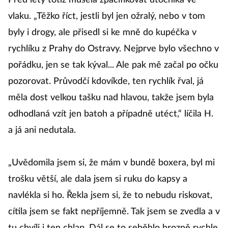
Před lety totiž musela zpacifikovat útočníka ve
vlaku. „Těžko říct, jestli byl jen ožralý, nebo v tom
byly i drogy, ale přisedl si ke mně do kupéčka v
rychlíku z Prahy do Ostravy. Nejprve bylo všechno v
pořádku, jen se tak kýval... Ale pak mě začal po očku
pozorovat. Průvodčí kdovíkde, ten rychlík řval, já
měla dost velkou tašku nad hlavou, takže jsem byla
odhodlaná vzít jen batoh a případně utéct,“ líčila H.
a já ani nedutala.
„Uvědomila jsem si, že mám v bundě boxera, byl mi
trošku větší, ale dala jsem si ruku do kapsy a
navlékla si ho. Řekla jsem si, že to nebudu riskovat,
cítila jsem se fakt nepříjemně. Tak jsem se zvedla a v