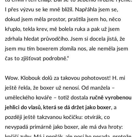
tu chvíli i ten chlap. Dál se to seběhlo hrozně rychle.
I přes výzvu se ke mně blížil. Napřáhla jsem se,
dokud jsem měla prostor, praštila jsem ho, něco
křuplo, tekla krev, mě bolela ruka a pak už jsem
zdrhala hledat průvodčího. Jsem si docela jistá, že
jsem mu tím boxerem zlomila nos, ale neměla jsem
čas to zjišťovat podrobně.“
Wow. Klobouk dolů za takovou pohotovost! H. mi
ještě řekla, že boxer už nenosí. Od manžela –
uměleckého kováře – totiž dostala
ručně vyrobenou
jehlici do vlasů, která se dá držet jako boxer
, a
později ještě takzvanou kočičku: otvírák, co
nevypadá primárně jako boxer, ale má dva hroty: