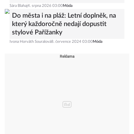
Sára Blahaj
4. srpna 2026 03:00
Móda
Do města i na pláž: Letní doplněk, na
který každoročně nedají dopustit
stylové Pařížanky
Ivona Horváth Souralová
8. července 2024 03:00
Móda