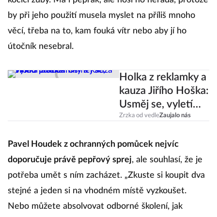
kočičí zuby. Má i pepřák, ale nosí ho nerada, protože
by při jeho použití musela myslet na příliš mnoho
věcí, třeba na to, kam fouká vítr nebo aby jí ho
útočník nesebral.
Holka z reklamky a
kauza Jiřího Hoška:
Usměj se, vyletí
ptáček
Zrzka od vedle
Zaujalo nás
Pavel Houdek z ochranných pomůcek nejvíc
doporučuje právě pepřový sprej
, ale souhlasí, že je
potřeba umět s ním zacházet. „Zkuste si koupit dva
stejné a jeden si na vhodném místě vyzkoušet.
Nebo můžete absolvovat odborné školení, jak