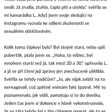
smáli. Já zrudla, ztuhla, čapla pití a utekla,“ svěřila se
mi kamarádka L., když jsem svoje sledující na
Instagramu vyzvala ke sdílení zkušeností se
sexuálním obtěžováním.
Kolik tomu týpkovi bylo? Byl stejně starý, nebo spíš
puberťák, ptala jsem se. „Haha, to vůbec, byl
mnohem starší než já, tak mezi 20 a 30,“ upřesnila L.
a já se při čtení její zprávy jen znechuceně ušklíbla.
Svěřila se tehdy rodičům? „Jo, ale nijak zvlášť na to
nereagovali, což zpětně vnímám fakt špatně. Mě to
poznamenalo, jak vidíš, pamatuju si to do dneška.
Jeden čas jsem si dokonce v hlavě vykonstruovala,
že se táta tehdy šel s tím chlapem poprat, ale to se