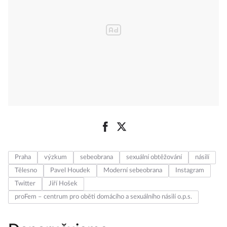
Praha
výzkum
sebeobrana
sexuální obtěžování
násilí
Tělesno
Pavel Houdek
Moderní sebeobrana
Instagram
Twitter
Jiří Hošek
proFem – centrum pro oběti domácího a sexuálního násilí o.p.s.