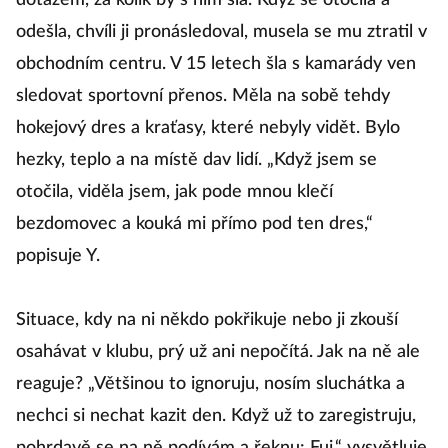
dotazem, za kolik by s ním šla. Když se otočila a
odešla, chvíli ji pronásledoval, musela se mu ztratil v
obchodním centru. V 15 letech šla s kamarády ven
sledovat sportovní přenos. Měla na sobě tehdy
hokejový dres a kraťasy, které nebyly vidět. Bylo
hezky, teplo a na místě dav lidí. „Když jsem se
otočila, viděla jsem, jak pode mnou klečí
bezdomovec a kouká mi přímo pod ten dres,“
popisuje Y.
Situace, kdy na ni někdo pokřikuje nebo ji zkouší
osahávat v klubu, prý už ani nepočítá. Jak na ně ale
reaguje? „Většinou to ignoruju, nosím sluchátka a
nechci si nechat kazit den. Když už to zaregistruju,