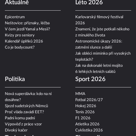
Aktuálně
Léto 2026
Epicentrum
Karlovarský filmový festival
Neštovice: příznaky, léčba
2026
V čem jezdí Yamal a Mesii?
Znamení, že jste potkali někoho
Kvízy pro seniory
z minulého života
Kalendář úplňků 2026
Astronomické úkazy 2026:
Co je bodycount?
zatmění slunce a další
Jak obléci miminko při vysokých
teplotách?
Jak na dokonalé letní mojito
6 lehkých letních salátů
Politika
Sport 2026
Nová superdávka: kdo na ní
MMA
dosáhne?
Fotbal 2026/27
Sjezd sudetských Němců
Hokej 2026
Proč vláda zavádí EET?
Tenis 2026
Padni komu padni
F1 2026
Výpověď z práce vzor
Atletika 2026
Divoký kačer
Cyklistika 2026