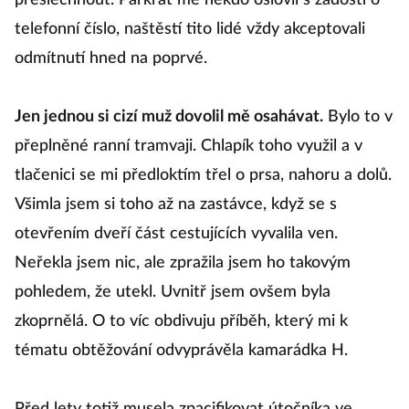
přeslechnout. Párkrát mě někdo oslovil s žádostí o
telefonní číslo, naštěstí tito lidé vždy akceptovali
odmítnutí hned na poprvé.
Jen jednou si cizí muž dovolil mě osahávat.
Bylo to v
přeplněné ranní tramvaji. Chlapík toho využil a v
tlačenici se mi předloktím třel o prsa, nahoru a dolů.
Všimla jsem si toho až na zastávce, když se s
otevřením dveří část cestujících vyvalila ven.
Neřekla jsem nic, ale zpražila jsem ho takovým
pohledem, že utekl. Uvnitř jsem ovšem byla
zkoprnělá. O to víc obdivuju příběh, který mi k
tématu obtěžování odvyprávěla kamarádka H.