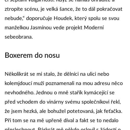
či šeptání vulgárností. Když se nahlas ohradíte a
ztropíte scénu, je velká šance, že to dál pokračovat
nebude,“ doporučuje Houdek, který spolu se svou
manželkou Jasmínou vede projekt Moderní
sebeobrana.
Boxerem do nosu
Několikrát se mi stalo, že dělníci na ulici nebo
kolemjdoucí muži poznamenali na mou adresu něco
nevhodného. Jednou o mně stařík kymácející se
před vchodem do vinárny svému společníkovi řekl,
že jsem hezká, ale bohužel potetovaná, jak feťačka.
Při tom se na mě upřeně díval a fakt se to nedalo