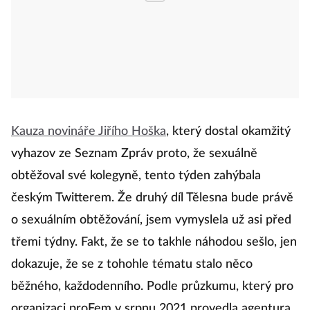
Kauza novináře Jiřího Hoška
, který dostal okamžitý
vyhazov ze Seznam Zpráv proto, že sexuálně
obtěžoval své kolegyně, tento týden zahýbala
českým Twitterem. Že druhý díl Tělesna bude právě
o sexuálním obtěžování, jsem vymyslela už asi před
třemi týdny. Fakt, že se to takhle náhodou sešlo, jen
dokazuje, že se z tohohle tématu stalo něco
běžného, každodenního. Podle průzkumu, který pro
organizaci proFem v srpnu 2021 provedla agentura