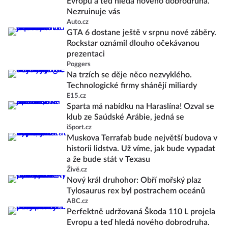
Evropu a teď hledá nového dobrodruha.
Nezruinuje vás
Auto.cz
GTA 6 dostane ještě v srpnu nové záběry.
Rockstar oznámil dlouho očekávanou
prezentaci
Poggers
Na trzích se děje něco nezvyklého.
Technologické firmy shánějí miliardy
E15.cz
Sparta má nabídku na Haraslína! Ozval se
klub ze Saúdské Arábie, jedná se
iSport.cz
Muskova Terrafab bude největší budova v
historii lidstva. Už víme, jak bude vypadat
a že bude stát v Texasu
Živě.cz
Nový král druhohor: Obří mořský plaz
Tylosaurus rex byl postrachem oceánů
ABC.cz
Perfektně udržovaná Škoda 110 L projela
Evropu a teď hledá nového dobrodruha.