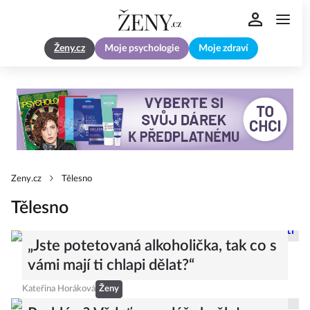
Ženy.cz
Moje psychologie
Moje zdraví
Zeny.cz
Tělesno
Tělesno
„Jste potetovaná alkoholička, tak co s
vámi mají ti chlapi dělat?“
Kateřina Horáková
Ženy