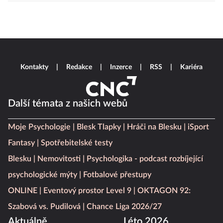
Kontakty
Redakce
Inzerce
RSS
Kariéra
Další témata z našich webů
Moje Psychologie
Blesk Tlapky
Hráči na Blesku
iSport
Fantasy
Spotřebitelské testy
Blesku
Nemovitosti
Psychologika - podcast rozbíjející
psychologické mýty
Fotbalové přestupy
ONLINE
Eventový prostor Level 9
OKTAGON 92:
Szabová vs. Pudilová
Chance Liga 2026/27
Aktuálně
Léto 2026