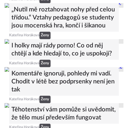
„Nutil mě roztahovat nohy před celou
třídou.“ Vztahy pedagogů se studenty
jsou mocenská hra, končí i šikanou
Kateřina Horáková
Ženy
I holky mají rády porno! Co od něj
chtějí a kde hledají to, co je uspokojí?
Kateřina Horáková
Ženy
Komentáře ignoruji, pohledy mi vadí.
Chodit v létě bez podprsenky není jen
tak
Kateřina Horáková
Ženy
Těhotenství vám pomůže si uvědomit,
že tělo musí především fungovat
Kateřina Horáková
Ženy