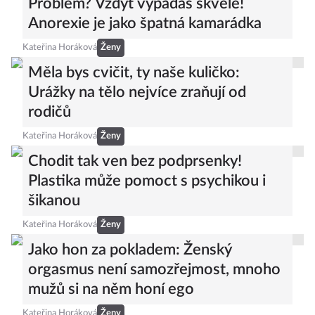
Problém? Vždyť vypadáš skvěle!
Anorexie je jako špatná kamarádka
Kateřina Horáková
Ženy
Měla bys cvičit, ty naše kuličko:
Urážky na tělo nejvíce zraňují od
rodičů
Kateřina Horáková
Ženy
Chodit tak ven bez podprsenky!
Plastika může pomoct s psychikou i
šikanou
Kateřina Horáková
Ženy
Jako hon za pokladem: Ženský
orgasmus není samozřejmost, mnoho
mužů si na něm honí ego
Kateřina Horáková
Ženy