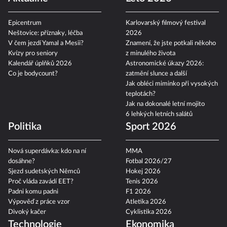
Epicentrum
Karlovarský filmový festival
Neštovice: příznaky, léčba
2026
V čem jezdí Yamal a Mesii?
Znamení, že jste potkali někoho
Kvízy pro seniory
z minulého života
Kalendář úplňků 2026
Astronomické úkazy 2026:
Co je bodycount?
zatmění slunce a další
Jak obléci miminko při vysokých
teplotách?
Jak na dokonalé letní mojito
6 lehkých letních salátů
Politika
Sport 2026
Nová superdávka: kdo na ní
MMA
dosáhne?
Fotbal 2026/27
Sjezd sudetských Němců
Hokej 2026
Proč vláda zavádí EET?
Tenis 2026
Padni komu padni
F1 2026
Výpověď z práce vzor
Atletika 2026
Divoký kačer
Cyklistika 2026
Technologie
Ekonomika