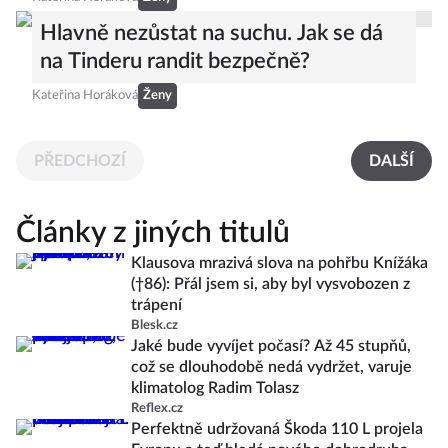
Hlavně nezůstat na suchu. Jak se dá
na Tinderu randit bezpečně?
Kateřina Horáková
Ženy
PŘEDCHOZÍ
DALŠÍ
Články z jiných titulů
Klausova mrazivá slova na pohřbu Knížáka
(†86): Přál jsem si, aby byl vysvobozen z
trápení
Blesk.cz
Jaké bude vyvíjet počasí? Až 45 stupňů,
což se dlouhodobě nedá vydržet, varuje
klimatolog Radim Tolasz
Reflex.cz
Perfektně udržovaná Škoda 110 L projela