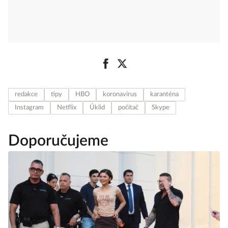
redakce
tipy
HBO
koronavirus
karanténa
Instagram
Netflix
Úklid
počítač
Skype
Doporučujeme