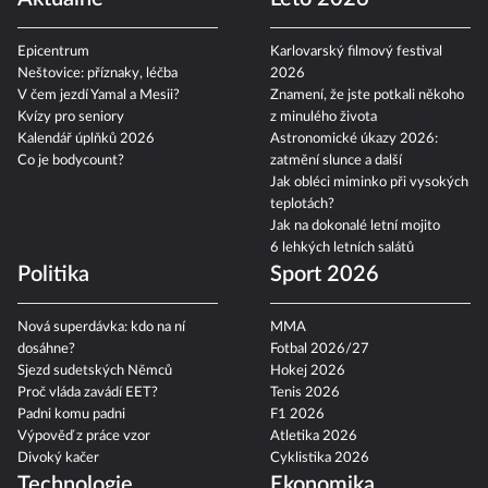
Epicentrum
Karlovarský filmový festival
Neštovice: příznaky, léčba
2026
V čem jezdí Yamal a Mesii?
Znamení, že jste potkali někoho
Kvízy pro seniory
z minulého života
Kalendář úplňků 2026
Astronomické úkazy 2026:
Co je bodycount?
zatmění slunce a další
Jak obléci miminko při vysokých
teplotách?
Jak na dokonalé letní mojito
6 lehkých letních salátů
Politika
Sport 2026
Nová superdávka: kdo na ní
MMA
dosáhne?
Fotbal 2026/27
Sjezd sudetských Němců
Hokej 2026
Proč vláda zavádí EET?
Tenis 2026
Padni komu padni
F1 2026
Výpověď z práce vzor
Atletika 2026
Divoký kačer
Cyklistika 2026
Technologie
Ekonomika