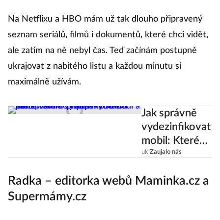
Na Netflixu a HBO mám už tak dlouho připravený
seznam seriálů, filmů i dokumentů, které chci vidět,
ale zatím na ně nebyl čas. Teď začínám postupně
ukrajovat z nabitého listu a každou minutu si
maximálně užívám.
Jak správně
vydezinfikovat
mobil: Které
přípravky se
uki
Zaujalo nás
hodí a které
Radka – editorka webů Maminka.cz a
vám ho
naopak mohou
Supermámy.cz
poničit?