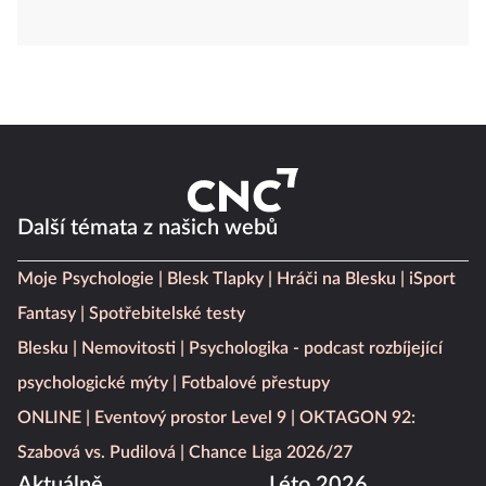
Další témata z našich webů
Moje Psychologie
Blesk Tlapky
Hráči na Blesku
iSport
Fantasy
Spotřebitelské testy
Blesku
Nemovitosti
Psychologika - podcast rozbíjející
psychologické mýty
Fotbalové přestupy
ONLINE
Eventový prostor Level 9
OKTAGON 92:
Szabová vs. Pudilová
Chance Liga 2026/27
Aktuálně
Léto 2026