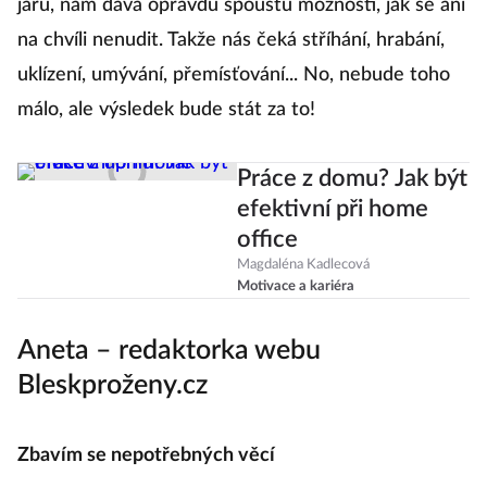
jaru, nám dává opravdu spoustu možností, jak se ani
na chvíli nenudit. Takže nás čeká stříhání, hrabání,
uklízení, umývání, přemísťování... No, nebude toho
málo, ale výsledek bude stát za to!
Práce z domu? Jak být
efektivní při home
office
Magdaléna Kadlecová
Motivace a kariéra
Aneta – redaktorka webu
Bleskproženy.cz
Zbavím se nepotřebných věcí