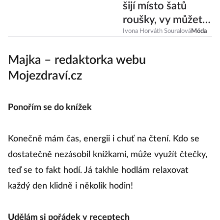
šijí místo šatů
roušky, vy můžete
taky. Jak na to?
Ivona Horváth Souralová
Móda
Majka – redaktorka webu
Mojezdraví.cz
Ponořím se do knížek
Konečně mám čas, energii i chuť na čtení. Kdo se
dostatečně nezásobil knížkami, může využít čtečky,
teď se to fakt hodí. Já takhle hodlám relaxovat
každý den klidně i několik hodin!
Udělám si pořádek v receptech