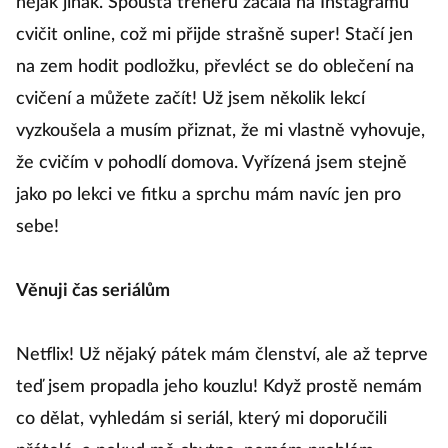
nějak jinak. Spousta trenérů začala na Instagramu
cvičit online, což mi přijde strašně super! Stačí jen
na zem hodit podložku, převléct se do oblečení na
cvičení a můžete začít! Už jsem několik lekcí
vyzkoušela a musím přiznat, že mi vlastně vyhovuje,
že cvičím v pohodlí domova. Vyřízená jsem stejně
jako po lekci ve fitku a sprchu mám navíc jen pro
sebe!
Věnuji čas seriálům
Netflix! Už nějaký pátek mám členství, ale až teprve
teď jsem propadla jeho kouzlu! Když prostě nemám
co dělat, vyhledám si seriál, který mi doporučili