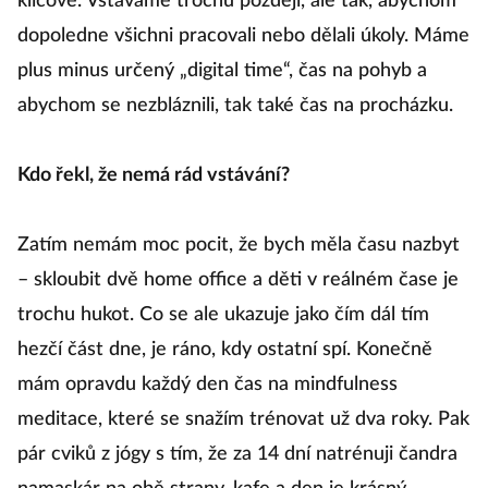
klíčové. Vstáváme trochu později, ale tak, abychom
dopoledne všichni pracovali nebo dělali úkoly. Máme
plus minus určený „digital time“, čas na pohyb a
abychom se nezbláznili, tak také čas na procházku.
Kdo řekl, že nemá rád vstávání?
Zatím nemám moc pocit, že bych měla času nazbyt
– skloubit dvě home office a děti v reálném čase je
trochu hukot. Co se ale ukazuje jako čím dál tím
hezčí část dne, je ráno, kdy ostatní spí. Konečně
mám opravdu každý den čas na mindfulness
meditace, které se snažím trénovat už dva roky. Pak
pár cviků z jógy s tím, že za 14 dní natrénuji čandra