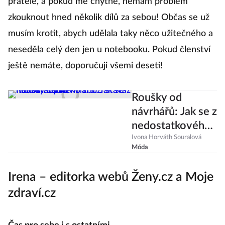
přátelé, a pokud mě chytne, nemám problém
zkouknout hned několik dílů za sebou! Občas se už
musím krotit, abych udělala taky něco užitečného a
neseděla celý den jen u notebooku. Pokud členství
ještě nemáte, doporučuji všemi deseti!
Roušky od
návrhářů: Jak se z
nedostatkového
zboží stává
Ivona Horváth Souralová
Móda
módní doplněk?
Irena – editorka webů Ženy.cz a Moje
zdraví.cz