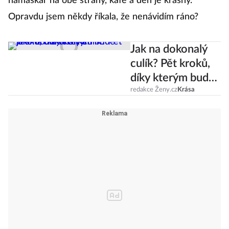
namaskár na obě strany, kafe a den je krásný.
Opravdu jsem někdy říkala, že nenávidím ráno?
Jak na dokonalý
culík? Pět kroků,
díky kterým bude
jako od kadeřníka
redakce Ženy.cz
Krása