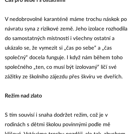
Čas pro sebe i s ostatními
V nedobrovolné karanténě máme trochu náskok po
návratu syna z rizikové země. Jeho izolace rozhodila
do samostatných místností i všechny ostatní a
ukázalo se, že vymezit si „čas po sebe“ a „čas
společný“ docela funguje. I když nám během toho
společného „ten, co musí být izolovaný“ líčí své
zážitky ze školního zájezdu přes škvíru ve dveřích.
Režim nad zlato
S tím souvisí i snaha dodržet režim, což je v
rodinách s dětmi školou povinnými podle mě