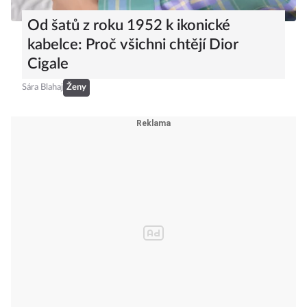
Od šatů z roku 1952 k ikonické
kabelce: Proč všichni chtějí Dior
Cigale
Sára Blahaj
Ženy