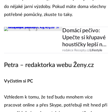
do nějaké jarní výzdoby. Pokud máte doma všechny
potřebné pomůcky, zkuste to taky.
Domácí pečivo:
Upečte si křupavé
houstičky lepší než
z pekárny!
redakce Recepty.cz
Lifestyle
Petra – redaktorka webu Ženy.cz
Vyčistím si PC
Vzhledem k tomu, že teď budu mnohem více
pracovat online a přes Skype, potřebuji mít hned při