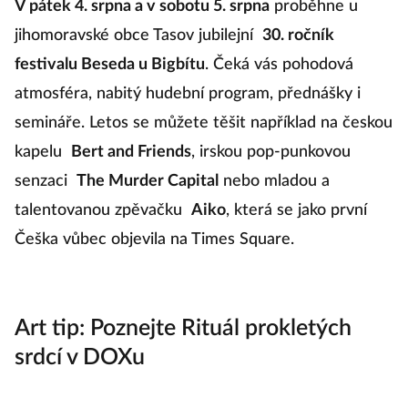
V pátek 4. srpna a v sobotu 5. srpna
proběhne u
jihomoravské obce Tasov jubilejní
30. ročník
festivalu Beseda u Bigbítu
. Čeká vás pohodová
atmosféra, nabitý hudební program, přednášky i
semináře. Letos se můžete těšit například na českou
kapelu
Bert and Friends
, irskou pop-punkovou
senzaci
The Murder Capital
nebo mladou a
talentovanou zpěvačku
Aiko
, která se jako první
Češka vůbec objevila na Times Square.
Art tip: Poznejte Rituál prokletých
srdcí v DOXu