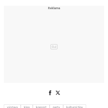
vás bude bavit?
výstava
kino
koncert
party
kulturní tipy