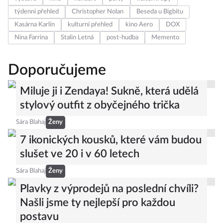
týdenní přehled
Christopher Nolan
Beseda u Bigbítu
Kasárna Karlín
kulturní přehled
kino Aero
DOX
Nina Farrina
Stalin Letná
post-hudba
Memento
Doporučujeme
Miluje ji i Zendaya! Sukně, která udělá
stylový outfit z obyčejného trička
Sára Blahaj
Ženy
7 ikonických kousků, které vám budou
slušet ve 20 i v 60 letech
Sára Blahaj
Ženy
Plavky z výprodejů na poslední chvíli?
Našli jsme ty nejlepší pro každou
postavu