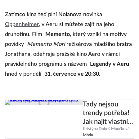
Zatímco kina teď plní Nolanova novinka
Oppenheimer
, v Aeru si můžete zajít na jeho
druhotinu. Film
Memento
, který vznikl na motivy
povídky
Memento Mori
režisérova mladšího bratra
Jonathana, odehraje pražské kino Aero v rámci
pravidelného programu s názvem
Legendy v Aeru
hned v pondělí
31. července ve 20:30
.
Tady nejsou
trendy potřeba!
Jak najít vlastní
módní styl, který
Kristýna Dobeš Moučková
Móda