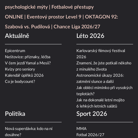
psychologické mýty
Fotbalové přestupy
ONLINE
Eventový prostor Level 9
OKTAGON 92:
Szabová vs. Pudilová
Chance Liga 2026/27
Aktuálně
Léto 2026
Epicentrum
Karlovarský filmový festival
Neštovice: příznaky, léčba
2026
V čem jezdí Yamal a Mesii?
Znamení, že jste potkali někoho
Kvízy pro seniory
z minulého života
Kalendář úplňků 2026
Astronomické úkazy 2026:
Co je bodycount?
zatmění slunce a další
Jak obléci miminko při vysokých
teplotách?
Jak na dokonalé letní mojito
6 lehkých letních salátů
Politika
Sport 2026
Nová superdávka: kdo na ní
MMA
dosáhne?
Fotbal 2026/27