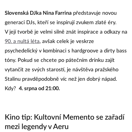
Slovenská DJka Nina Farrina
představuje novou
generaci DJs, kteří se inspirují zvukem zlaté éry.
V její tvorbě je velmi silně znát inspirace a odkazy na
90. a nultá léta
, avšak celek je veskrze
psychedelický v kombinaci s hardgroove a dirty bass
tóny. Pokud se chcete po pátečním drinku zajít
vytančit ze svých starostí, je návštěva pražského
Stalinu pravděpodobně víc než jen dobrý nápad.
Kdy?
4. srpna od 21:00.
Kino tip: Kultovní Memento se zařadí
mezi legendy v Aeru