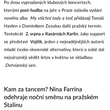
Po dvou vyprodaných klubových koncertech,
kterými
post-hudba
na jaře v Praze oslavila vydání
nového alba
My všichni tady a teď
, přidávají Tomáš
Havlen s Dominikem Zezulou další pražský termín.
Tentokrát
2. srpna v Kasárnách Karlín
. Jako support
se představí
Vojtik
, jeden z nejnadějnějších autorů
mladé česko-slovenské alternativy, který o sobě dal
nejvýrazněji vědět letos v květnu se skladbou
Detvianský sen
.
Kam za tancem? Nina Farrina
odehraje noční směnu na pražském
Stalinu