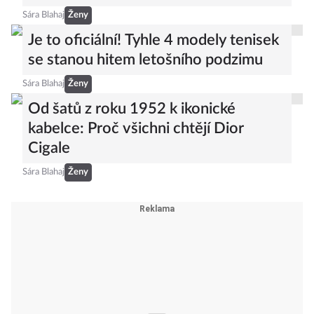
Sára Blahaj
Ženy
Je to oficiální! Tyhle 4 modely tenisek
se stanou hitem letošního podzimu
Sára Blahaj
Ženy
Od šatů z roku 1952 k ikonické
kabelce: Proč všichni chtějí Dior
Cigale
Sára Blahaj
Ženy