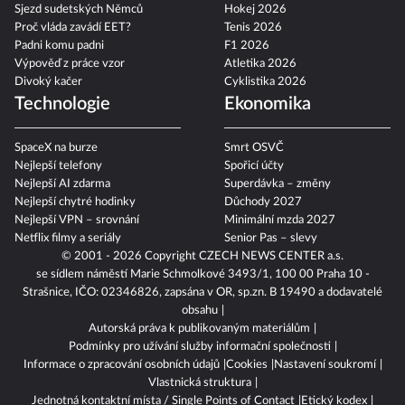
Sjezd sudetských Němců
Hokej 2026
Proč vláda zavádí EET?
Tenis 2026
Padni komu padni
F1 2026
Výpověď z práce vzor
Atletika 2026
Divoký kačer
Cyklistika 2026
Technologie
Ekonomika
SpaceX na burze
Smrt OSVČ
Nejlepší telefony
Spořicí účty
Nejlepší AI zdarma
Superdávka – změny
Nejlepší chytré hodinky
Důchody 2027
Nejlepší VPN – srovnání
Minimální mzda 2027
Netflix filmy a seriály
Senior Pas – slevy
© 2001 - 2026 Copyright
CZECH NEWS CENTER a.s.
se sídlem náměstí Marie Schmolkové 3493/1, 100 00 Praha 10 -
Strašnice, IČO: 02346826, zapsána v OR, sp.zn. B 19490 a dodavatelé
obsahu
Autorská práva k publikovaným materiálům
Podmínky pro užívání služby informační společnosti
Informace o zpracování osobních údajů
Cookies
Nastavení soukromí
Vlastnická struktura
Jednotná kontaktní místa / Single Points of Contact
Etický kodex