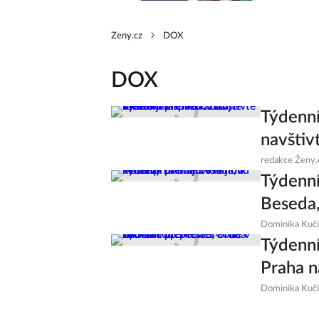
Zeny.cz
DOX
DOX
Týdenní
navštiv
redakce Ženy.
Týdenní
Beseda,
Dominika Kuč
Týdenní
Praha 
Dominika Kuč