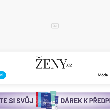
Móda
ví