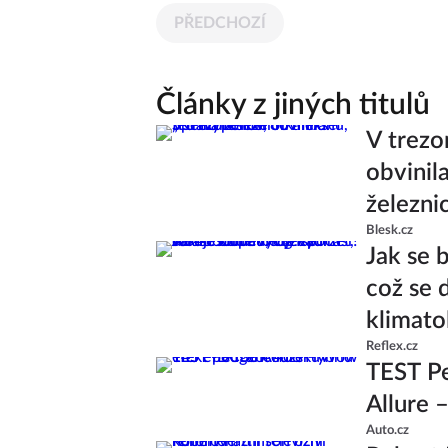
PŘEDCHOZÍ
Články z jiných titulů
V trezo
obvinil
železni
Blesk.cz
Jak se 
což se 
klimato
Reflex.cz
TEST P
Allure 
Auto.cz