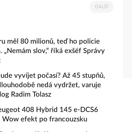
DALŠÍ
ru měl 80 milionů, teď ho policie
a. „Nemám slov,“ říká exšéf Správy
c
bude vyvíjet počasí? Až 45 stupňů,
dlouhodobě nedá vydržet, varuje
log Radim Tolasz
eugeot 408 Hybrid 145 e-DCS6
– Wow efekt po francouzsku