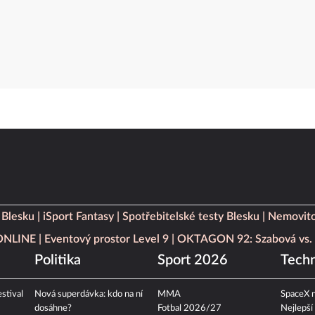
 Blesku
iSport Fantasy
Spotřebitelské testy Blesku
Nemovito
 ONLINE
Eventový prostor Level 9
OKTAGON 92: Szabová vs. 
Politika
Sport 2026
Techn
stival
Nová superdávka: kdo na ní
MMA
SpaceX n
dosáhne?
Fotbal 2026/27
Nejlepší