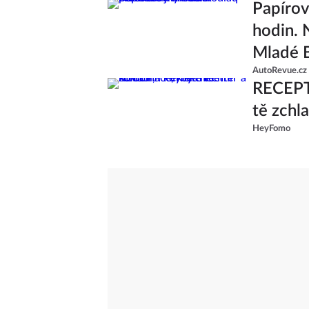
Papírov
hodin. 
Mladé B
AutoRevue.cz
RECEPT:
tě zchl
HeyFomo