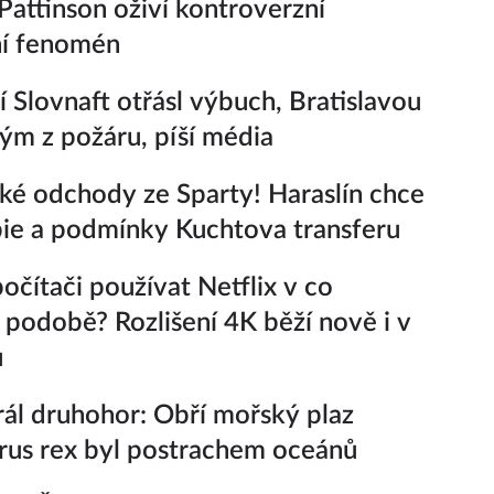
Pattinson oživí kontroverzní
ní fenomén
ií Slovnaft otřásl výbuch, Bratislavou
 dým z požáru, píší média
ké odchody ze Sparty! Haraslín chce
ie a podmínky Kuchtova transferu
počítači používat Netflix v co
í podobě? Rozlišení 4K běží nově i v
u
ál druhohor: Obří mořský plaz
rus rex byl postrachem oceánů