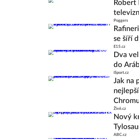
Robert 
televiz
Poggers
Rafiner
se šíří
E15.cz
Dva vel
do Aráb
iSport.cz
Jak na 
nejlepš
Chrom
Živě.cz
Nový kr
Tylosau
ABC.cz