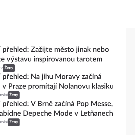
 přehled: Zažijte město jinak nebo
te výstavu inspirovanou tarotem
cz
Ženy
 přehled: Na jihu Moravy začíná
 v Praze promítají Nolanovu klasiku
inská
Ženy
 přehled: V Brně začíná Pop Messe,
nabídne Depeche Mode v Letňanech
inská
Ženy