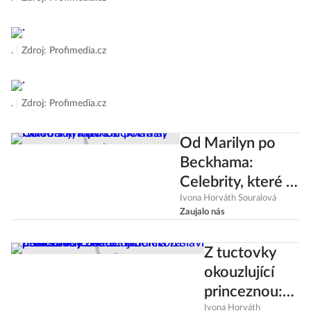
.
|
Zdroj: Profimedia.cz
.
|
Zdroj: Profimedia.cz
Od Marilyn po
Beckhama:
Celebrity, které si
potřásly rukou s
Ivona Horváth Souralová
Zaujalo nás
královnou
Z tuctovky
okouzlující
princeznou:
Ivona Horváth