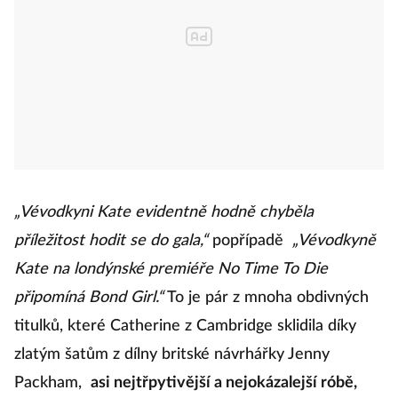
„Vévodkyni Kate evidentně hodně chyběla
příležitost hodit se do gala,“
popřípadě
„Vévodkyně
Kate na londýnské premiéře No Time To Die
připomíná Bond Girl.“
To je pár z mnoha obdivných
titulků, které Catherine z Cambridge sklidila díky
zlatým šatům z dílny britské návrhářky Jenny
Packham,
asi nejtřpytivější a nejokázalejší róbě,