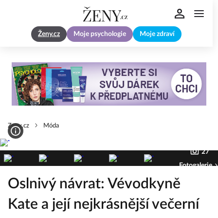
Ženy.cz
Moje psychologie
Moje zdraví
Zeny.cz
Móda
27
Fotogalerie
Oslnivý návrat: Vévodkyně
Kate a její nejkrásnější večerní