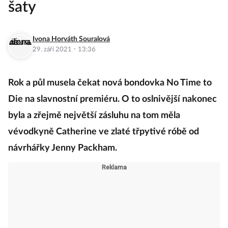
šaty
Ivona Horváth Souralová
·
29. září 2021
13:36
Rok a půl musela čekat nová bondovka No Time to
Die na slavnostní premiéru. O to oslnivější nakonec
byla a zřejmě největší zásluhu na tom měla
vévodkyně Catherine ve zlaté třpytivé róbě od
návrhářky Jenny Packham.