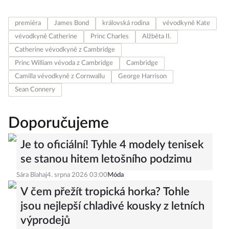
premiéra
James Bond
královská rodina
vévodkyně Kate
vévodkyně Catherine
Princ Charles
Alžběta II.
Catherine vévodkyně z Cambridge
Princ William vévoda z Cambridge
Cambridge
Camilla vévodkyně z Cornwallu
George Harrison
Sean Connery
Doporučujeme
Je to oficiální! Tyhle 4 modely tenisek
se stanou hitem letošního podzimu
Sára Blahaj
4. srpna 2026 03:00
Móda
V čem přežít tropická horka? Tohle
jsou nejlepší chladivé kousky z letních
výprodejů