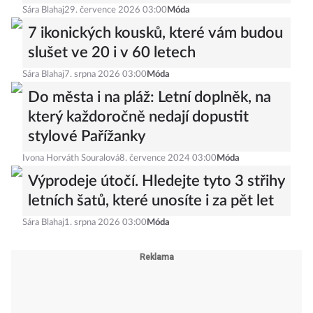
Sára Blahaj
29. července 2026 03:00
Móda
7 ikonických kousků, které vám budou
slušet ve 20 i v 60 letech
Sára Blahaj
7. srpna 2026 03:00
Móda
Do města i na pláž: Letní doplněk, na
který každoročně nedají dopustit
stylové Pařížanky
Ivona Horváth Souralová
8. července 2024 03:00
Móda
Výprodeje útočí. Hledejte tyto 3 střihy
letních šatů, které unosíte i za pět let
Sára Blahaj
1. srpna 2026 03:00
Móda