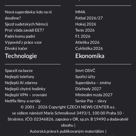
Nová superdávka: kdo na ní
MMA
dosáhne?
Fotbal 2026/27
Sjezd sudetských Němců
Hokej 2026
Proč vláda zavádí EET?
Tenis 2026
Padni komu padni
F1 2026
Výpověď z práce vzor
Atletika 2026
Divoký kačer
Cyklistika 2026
Technologie
Ekonomika
SpaceX na burze
Smrt OSVČ
Nejlepší telefony
Spořicí účty
Nejlepší AI zdarma
Superdávka – změny
Nejlepší chytré hodinky
Důchody 2027
Nejlepší VPN – srovnání
Minimální mzda 2027
Netflix filmy a seriály
Senior Pas – slevy
© 2001 - 2026 Copyright
CZECH NEWS CENTER a.s.
se sídlem náměstí Marie Schmolkové 3493/1, 100 00 Praha 10 -
Strašnice, IČO: 02346826, zapsána v OR, sp.zn. B 19490 a dodavatelé
obsahu
Autorská práva k publikovaným materiálům