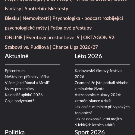
Fantasy
Spotřebitelské testy
Blesku
Nemovitosti
Psychologika - podcast rozbíjející
psychologické mýty
Fotbalové přestupy
ONLINE
Eventový prostor Level 9
OKTAGON 92:
Szabová vs. Pudilová
Chance Liga 2026/27
Aktuálně
Léto 2026
Epicentrum
Karlovarský filmový festival
Neštovice: příznaky, léčba
2026
V čem jezdí Yamal a Mesii?
Znamení, že jste potkali někoho
Kvízy pro seniory
z minulého života
Kalendář úplňků 2026
Astronomické úkazy 2026:
Co je bodycount?
zatmění slunce a další
Jak obléci miminko při vysokých
teplotách?
Jak na dokonalé letní mojito
6 lehkých letních salátů
Politika
Sport 2026