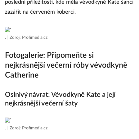
poslední příležitostí, kde měla vévodkyně Kate šanci
zazářit na červeném koberci.
.
|
Zdroj: Profimedia.cz
Fotogalerie: Připomeňte si
nejkrásnější večerní róby vévodkyně
Catherine
Oslnivý návrat: Vévodkyně Kate a její
nejkrásnější večerní šaty
.
|
Zdroj: Profimedia.cz