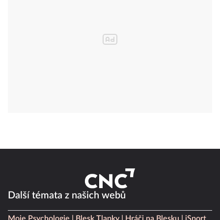
Další témata z našich webů
Moje Psychologie
Blesk Tlapky
Hráči na Blesku
iSport