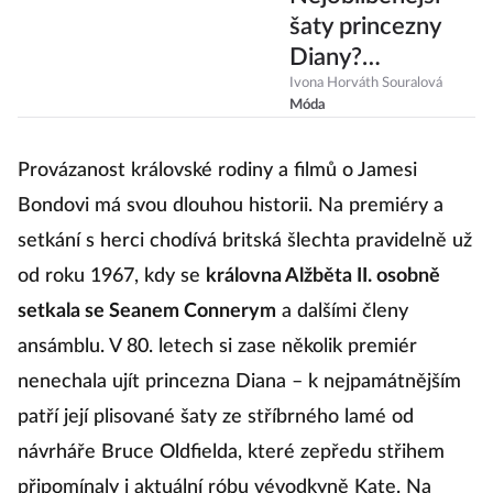
šaty princezny
Diany?
Vévodkyně Kate
Ivona Horváth Souralová
Móda
by je nosit
nemohla!
Provázanost královské rodiny a filmů o Jamesi
Bondovi má svou dlouhou historii. Na premiéry a
setkání s herci chodívá britská šlechta pravidelně už
od roku 1967, kdy se
královna Alžběta II. osobně
setkala se Seanem Connerym
a dalšími členy
ansámblu. V 80. letech si zase několik premiér
nenechala ujít princezna Diana – k nejpamátnějším
patří její plisované šaty ze stříbrného lamé od
návrháře Bruce Oldfielda, které zepředu střihem
připomínaly i aktuální róbu vévodkyně Kate. Na