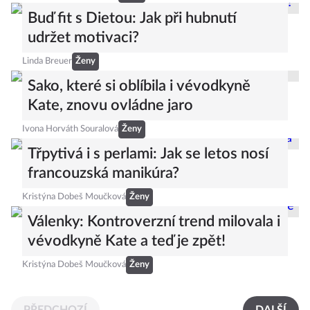
Buď fit s Dietou: Jak při hubnutí
udržet motivaci?
Linda Breuer
Ženy
Sako, které si oblíbila i vévodkyně
Kate, znovu ovládne jaro
Ivona Horváth Souralová
Ženy
Třpytivá i s perlami: Jak se letos nosí
francouzská manikúra?
Kristýna Dobeš Moučková
Ženy
Válenky: Kontroverzní trend milovala i
vévodkyně Kate a teď je zpět!
Kristýna Dobeš Moučková
Ženy