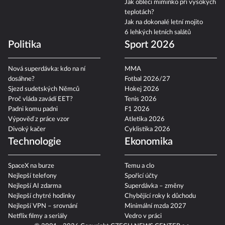
Jak obléci miminko při vysokých
teplotách?
Jak na dokonalé letní mojito
6 lehkých letních salátů
Politika
Sport 2026
Nová superdávka: kdo na ní
MMA
dosáhne?
Fotbal 2026/27
Sjezd sudetských Němců
Hokej 2026
Proč vláda zavádí EET?
Tenis 2026
Padni komu padni
F1 2026
Výpověď z práce vzor
Atletika 2026
Divoký kačer
Cyklistika 2026
Technologie
Ekonomika
SpaceX na burze
Temu a clo
Nejlepší telefony
Spořicí účty
Nejlepší AI zdarma
Superdávka – změny
Nejlepší chytré hodinky
Chybějící roky k důchodu
Nejlepší VPN – srovnání
Minimální mzda 2027
Netflix filmy a seriály
Vedro v práci