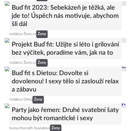
Buď fit 2023: Sebekázeň je těžká, ale
jde to! Úspěch nás motivuje, abychom
šli dál
redakce Ženy.cz
Ženy
Projekt Buď fit: Užijte si léto i grilování
bez výčitek, poradíme vám, jak na to
redakce Ženy.cz
Ženy
Buď fit s Dietou: Dovolte si
dovolenou! I sexy tělo si zaslouží relax
a zábavu
redakce Dieta
Ženy
Party jako řemen: Druhé svatební šaty
mohou být romantické i sexy
Ivona Horváth Souralová
Ženy