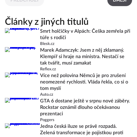
PŘEDCHOZÍ
DALŠÍ
Články z jiných titulů
Smrt holčičky v Alpách: Češka zemřela při
túře s rodiči
Blesk.cz
Marek Adamczyk: Jsem z něj zklamaný.
Klempíř si hraje na ministra. Nestačí se
tak tvářit, musí zamakat
Reflex.cz
Více než polovina Němců je pro zrušení
neomezené rychlosti. Vláda řekla, co si o
tom myslí
Auto.cz
GTA 6 dostane ještě v srpnu nové záběry.
Rockstar oznámil dlouho očekávanou
prezentaci
Poggers
Jedna česká iluze se právě rozpadá.
Zelená transformace je pojistkou proti