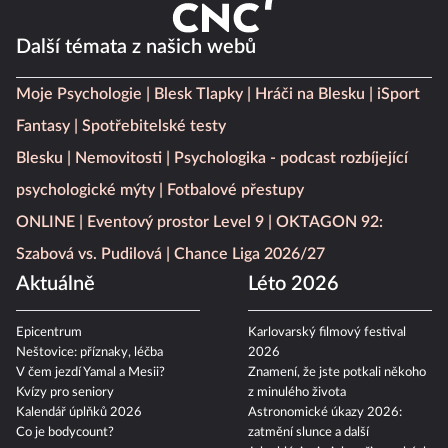
Další témata z našich webů
Moje Psychologie
Blesk Tlapky
Hráči na Blesku
iSport
Fantasy
Spotřebitelské testy
Blesku
Nemovitosti
Psychologika - podcast rozbíjející
psychologické mýty
Fotbalové přestupy
ONLINE
Eventový prostor Level 9
OKTAGON 92:
Szabová vs. Pudilová
Chance Liga 2026/27
Aktuálně
Léto 2026
Epicentrum
Karlovarský filmový festival
Neštovice: příznaky, léčba
2026
V čem jezdí Yamal a Mesii?
Znamení, že jste potkali někoho
Kvízy pro seniory
z minulého života
Kalendář úplňků 2026
Astronomické úkazy 2026:
Co je bodycount?
zatmění slunce a další