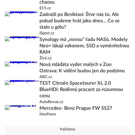
chaosu
E15.cz
Zadražil po Besiktasi: Štve nás to. Ale
pokud budeme hrát jako dnes... Co se
stalo u gólu?
iSport.cz
Synology má „novou“ řadu NASů. Modely
Neo+ lákají výkonem, SSD a vyměnitelnou
RAM
Živě.cz
Nová mláďata vyder malých v Zoo
Ostrava: K vidění budou jen do podzimu
ABC.cz
TEST Citroën Spacetourer XL 2.0
BlueHDi: Rodinný pracant za rozumnou
cenu
AutoRevue.cz
Mercedes- Benz Prague FW SS27
HeyFomo