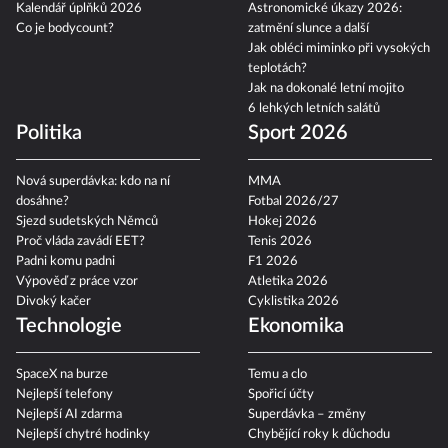
Kalendář úplňků 2026
Astronomické úkazy 2026:
Co je bodycount?
zatmění slunce a další
Jak obléci miminko při vysokých
teplotách?
Jak na dokonalé letní mojito
6 lehkých letních salátů
Politika
Sport 2026
Nová superdávka: kdo na ní
MMA
dosáhne?
Fotbal 2026/27
Sjezd sudetských Němců
Hokej 2026
Proč vláda zavádí EET?
Tenis 2026
Padni komu padni
F1 2026
Výpověď z práce vzor
Atletika 2026
Divoký kačer
Cyklistika 2026
Technologie
Ekonomika
SpaceX na burze
Temu a clo
Nejlepší telefony
Spořicí účty
Nejlepší AI zdarma
Superdávka – změny
Nejlepší chytré hodinky
Chybějící roky k důchodu