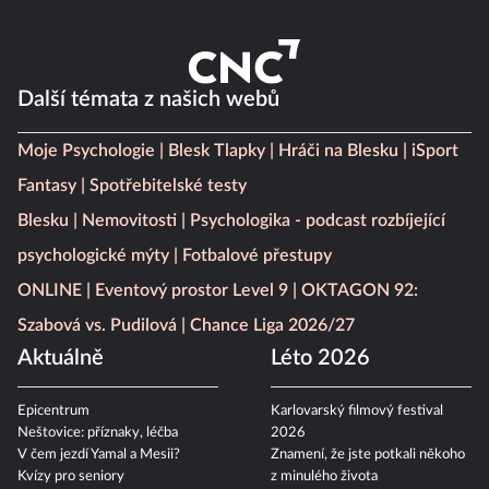
Další témata z našich webů
Moje Psychologie
Blesk Tlapky
Hráči na Blesku
iSport
Fantasy
Spotřebitelské testy
Blesku
Nemovitosti
Psychologika - podcast rozbíjející
psychologické mýty
Fotbalové přestupy
ONLINE
Eventový prostor Level 9
OKTAGON 92:
Szabová vs. Pudilová
Chance Liga 2026/27
Aktuálně
Léto 2026
Epicentrum
Karlovarský filmový festival
Neštovice: příznaky, léčba
2026
V čem jezdí Yamal a Mesii?
Znamení, že jste potkali někoho
Kvízy pro seniory
z minulého života