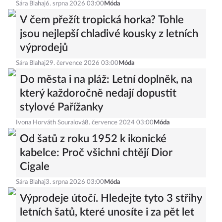
Sára Blahaj
6. srpna 2026 03:00
Móda
V čem přežít tropická horka? Tohle
jsou nejlepší chladivé kousky z letních
výprodejů
Sára Blahaj
29. července 2026 03:00
Móda
Do města i na pláž: Letní doplněk, na
který každoročně nedají dopustit
stylové Pařížanky
Ivona Horváth Souralová
8. července 2024 03:00
Móda
Od šatů z roku 1952 k ikonické
kabelce: Proč všichni chtějí Dior
Cigale
Sára Blahaj
3. srpna 2026 03:00
Móda
Výprodeje útočí. Hledejte tyto 3 střihy
letních šatů, které unosíte i za pět let