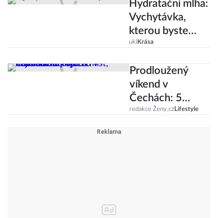
Hydratační mlha:
Vychytávka,
kterou byste
měla mít v létě
uki
Krása
neustále u sebe!
Prodloužený
víkend v
Čechách: 5
nejromantičtější
redakce Ženy.cz
Lifestyle
ch míst, která si
zamilujete!