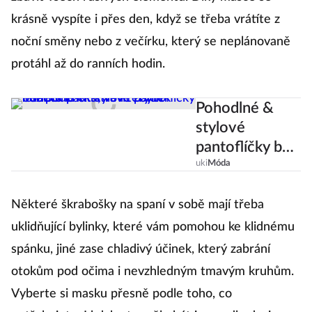
krásně vyspíte i přes den, když se třeba vrátíte z
noční směny nebo z večírku, který se neplánovaně
protáhl až do ranních hodin.
Pohodlné &
stylové
pantoflíčky bez
podpatku, ve
uki
Móda
kterých budete
chtít strávit
Některé škrabošky na spaní v sobě mají třeba
zbytek léta!
uklidňující bylinky, které vám pomohou ke klidnému
spánku, jiné zase chladivý účinek, který zabrání
otokům pod očima i nevzhledným tmavým kruhům.
Vyberte si masku přesně podle toho, co