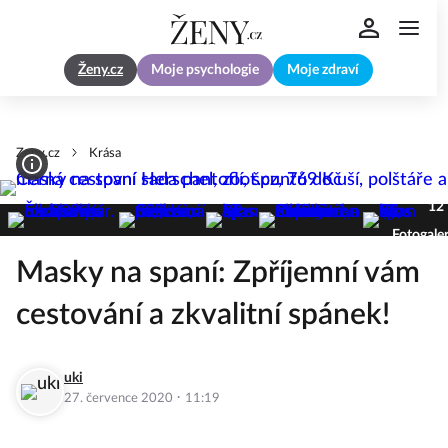
Ženy.cz
Moje psychologie
Moje zdraví
Zeny.cz
Krása
12
Fotogaler
Masky na spaní: Zpříjemní vám
cestování a zkvalitní spánek!
uki
·
27. července 2020
11:19