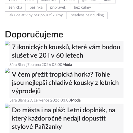
žehlička
pěšinka
přípravek
bez kulmy
jak udelat vlny bez použití kulmy
heatless hair curling
Doporučujeme
7 ikonických kousků, které vám budou
slušet ve 20 i v 60 letech
Sára Blahaj
7. srpna 2026 03:00
Móda
V čem přežít tropická horka? Tohle
jsou nejlepší chladivé kousky z letních
výprodejů
Sára Blahaj
29. července 2026 03:00
Móda
Do města i na pláž: Letní doplněk, na
který každoročně nedají dopustit
stylové Pařížanky