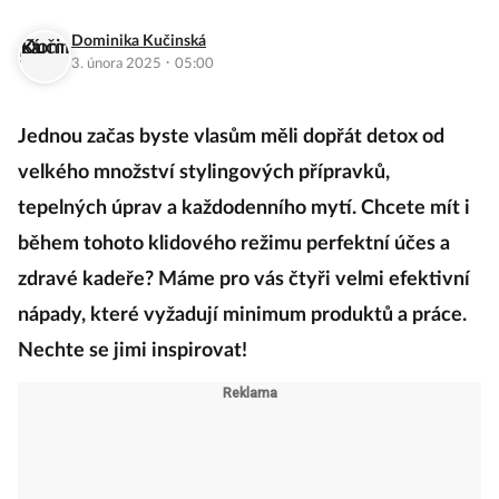
Dominika Kučinská
·
3. února 2025
05:00
Jednou začas byste vlasům měli dopřát detox od
velkého množství stylingových přípravků,
tepelných úprav a každodenního mytí. Chcete mít i
během tohoto klidového režimu perfektní účes a
zdravé kadeře? Máme pro vás čtyři velmi efektivní
nápady, které vyžadují minimum produktů a práce.
Nechte se jimi inspirovat!