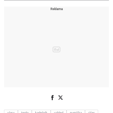
vlasy
teplo
kadeřník
vzhled
gumička
účes