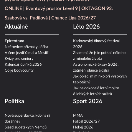
ONLINE
Eventový prostor Level 9
OKTAGON 92:
Szabová vs. Pudilová
Chance Liga 2026/27
Aktuálně
Léto 2026
Epicentrum
Karlovarský filmový festival
Neštovice: příznaky, léčba
2026
V čem jezdí Yamal a Mesii?
Znamení, že jste potkali někoho
Kvízy pro seniory
z minulého života
Kalendář úplňků 2026
Astronomické úkazy 2026:
Co je bodycount?
zatmění slunce a další
Jak obléci miminko při vysokých
teplotách?
Jak na dokonalé letní mojito
6 lehkých letních salátů
Politika
Sport 2026
Nová superdávka: kdo na ní
MMA
dosáhne?
Fotbal 2026/27
Sjezd sudetských Němců
Hokej 2026