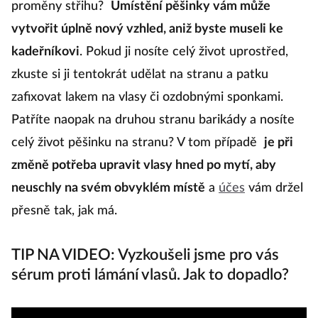
proměny střihu?
Umístění pěšinky vám může
ne
vytvořit úplně nový vzhled, aniž byste museli ke
v
kadeřníkovi
. Pokud ji nosíte celý život uprostřed,
z
zkuste si ji tentokrát udělat na stranu a patku
n
zafixovat lakem na vlasy či ozdobnými sponkami.
n
Patříte naopak na druhou stranu barikády a nosíte
na
celý život pěšinku na stranu? V tom případě
je při
os
změně potřeba upravit vlasy hned po mytí, aby
n
neuschly na svém obvyklém místě
a
účes
vám držel
t
přesně tak, jak má.
p
n
TIP NA VIDEO: Vyzkoušeli jsme pro vás
su
sérum proti lámání vlasů. Jak to dopadlo?
s