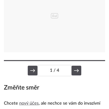
1
/ 4
Změňte směr
D
Chcete
nový účes
, ale nechce se vám do invazivní
Na