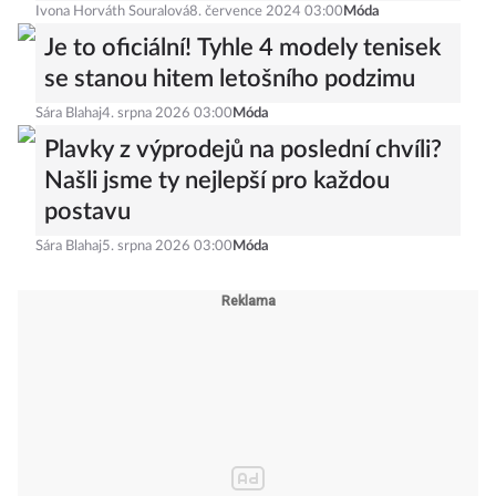
Ivona Horváth Souralová
8. července 2024 03:00
Móda
Je to oficiální! Tyhle 4 modely tenisek
se stanou hitem letošního podzimu
Sára Blahaj
4. srpna 2026 03:00
Móda
Plavky z výprodejů na poslední chvíli?
Našli jsme ty nejlepší pro každou
postavu
Sára Blahaj
5. srpna 2026 03:00
Móda