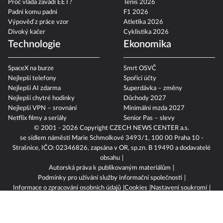
Proč vláda zavádí EET?
Tenis 2026
Padni komu padni
F1 2026
Výpověď z práce vzor
Atletika 2026
Divoký kačer
Cyklistika 2026
Technologie
Ekonomika
SpaceX na burze
Smrt OSVČ
Nejlepší telefony
Spořicí účty
Nejlepší AI zdarma
Superdávka – změny
Nejlepší chytré hodinky
Důchody 2027
Nejlepší VPN – srovnání
Minimální mzda 2027
Netflix filmy a seriály
Senior Pas – slevy
© 2001 - 2026 Copyright
CZECH NEWS CENTER a.s.
se sídlem náměstí Marie Schmolkové 3493/1, 100 00 Praha 10 -
Strašnice, IČO: 02346826, zapsána v OR, sp.zn. B 19490 a dodavatelé
obsahu
Autorská práva k publikovaným materiálům
Podmínky pro užívání služby informační společnosti
Informace o zpracování osobních údajů
Cookies
Nastavení soukromí
Vlastnická struktura
Jednotná kontaktní místa / Single Points of Contact
Etický kodex
Povinně zveřejňované informace