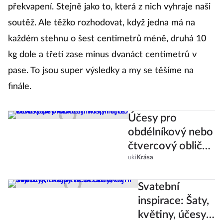
překvapení. Stejně jako to, která z nich vyhraje naši
soutěž. Ale těžko rozhodovat, když jedna má na
každém stehnu o šest centimetrů méně, druhá 10
kg dole a třetí zase minus dvanáct centimetrů v
pase. To jsou super výsledky a my se těšíme na
finále.
Účesy pro
obdélníkový nebo
čtvercový obličej:
Inspirujte se u
uki
Krása
celebrit!
Svatební
inspirace: Šaty,
květiny, účesy