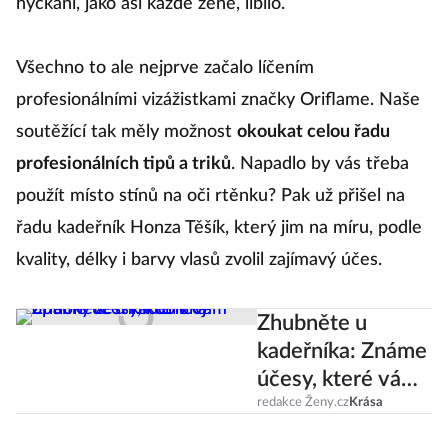
hýčkání, jako asi každé ženě, líbilo.
Všechno to ale nejprve začalo líčením
profesionálními vizážistkami značky Oriflame. Naše
soutěžící tak měly možnost
okoukat celou řadu
profesionálních tipů a triků
. Napadlo by vás třeba
použít místo stínů na oči rtěnku? Pak už přišel na
řadu kadeřník Honza Těšík, který jim na míru, podle
kvality, délky i barvy vlasů zvolil zajímavý účes.
Zhubněte u
kadeřníka: Známe
účesy, které vám
opticky zeštíhlí
redakce Ženy.cz
Krása
obličej