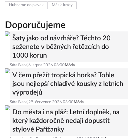
Hubneme do plavek
Měsíc krásy
Doporučujeme
Šaty jako od návrháře? Těchto 20
seženete v běžných řetězcích do
1000 korun
Sára Blahaj
6. srpna 2026 03:00
Móda
V čem přežít tropická horka? Tohle
jsou nejlepší chladivé kousky z letních
výprodejů
Sára Blahaj
29. července 2026 03:00
Móda
Do města i na pláž: Letní doplněk, na
který každoročně nedají dopustit
stylové Pařížanky