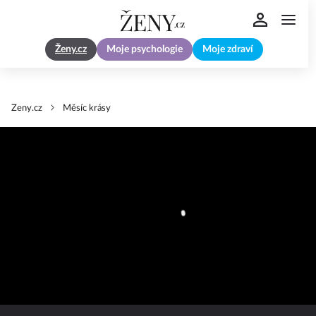
Ženy.cz
Moje psychologie
Moje zdraví
Zeny.cz
Měsíc krásy