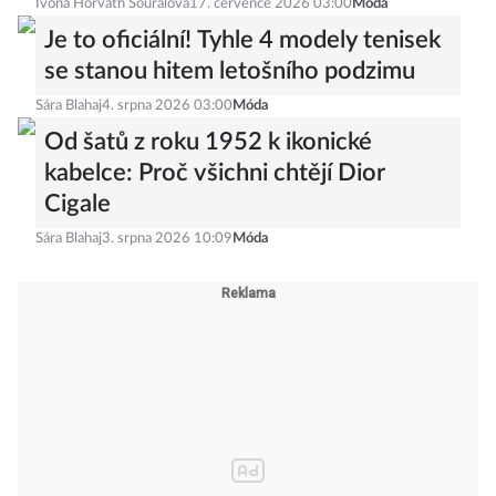
Ivona Horváth Souralová
17. července 2026 03:00
Móda
Je to oficiální! Tyhle 4 modely tenisek
se stanou hitem letošního podzimu
Sára Blahaj
4. srpna 2026 03:00
Móda
Od šatů z roku 1952 k ikonické
kabelce: Proč všichni chtějí Dior
Cigale
Sára Blahaj
3. srpna 2026 10:09
Móda