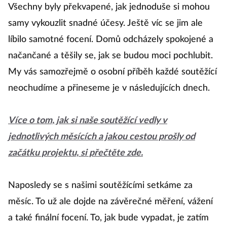
Všechny byly překvapené, jak jednoduše si mohou
samy vykouzlit snadné účesy. Ještě víc se jim ale
líbilo samotné focení. Domů odcházely spokojené a
načančané a těšily se, jak se budou moci pochlubit.
My vás samozřejmě o osobní příběh každé soutěžící
neochudíme a přineseme je v následujících dnech.
Více o tom, jak si naše soutěžící vedly v
jednotlivých měsících a jakou cestou prošly od
začátku projektu, si přečtěte zde.
Naposledy se s našimi soutěžícími setkáme za
měsíc. To už ale dojde na závěrečné měření, vážení
a také finální focení. To, jak bude vypadat, je zatím