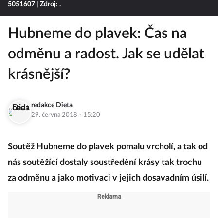
5051607
| Zdroj: .
Hubneme do plavek: Čas na
odměnu a radost. Jak se udělat
krásnější?
redakce Dieta
·
29. června 2018
15:20
Soutěž Hubneme do plavek pomalu vrcholí, a tak od
nás soutěžící dostaly soustředění krásy tak trochu
za odměnu a jako motivaci v jejich dosavadním úsilí.