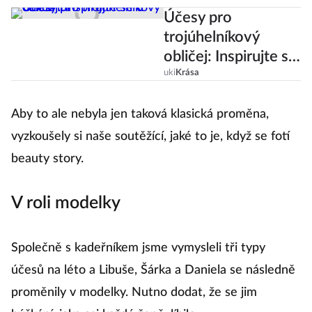
Účesy pro
trojúhelníkový
obličej: Inspirujte se
u celebrit!
uki
Krása
Aby to ale nebyla jen taková klasická proměna,
vyzkoušely si naše soutěžící, jaké to je, když se fotí
beauty story.
V roli modelky
Společně s kadeřníkem jsme vymysleli tři typy
účesů na léto a Libuše, Šárka a Daniela se následně
proměnily v modelky. Nutno dodat, že se jim