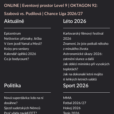
ONLINE
Eventový prostor Level 9
OKTAGON 92:
Szabová vs. Pudilová
Chance Liga 2026/27
Aktuálně
Léto 2026
Epicentrum
Karlovarský filmový festival
Neštovice: příznaky, léčba
2026
V čem jezdí Yamal a Mesii?
Znamení, že jste potkali někoho
Kvízy pro seniory
z minulého života
Kalendář úplňků 2026
Astronomické úkazy 2026:
Co je bodycount?
zatmění slunce a další
Jak obléci miminko při vysokých
teplotách?
Jak na dokonalé letní mojito
6 lehkých letních salátů
Politika
Sport 2026
Nová superdávka: kdo na ní
MMA
dosáhne?
Fotbal 2026/27
Sjezd sudetských Němců
Hokej 2026
Proč vláda zavádí EET?
Tenis 2026