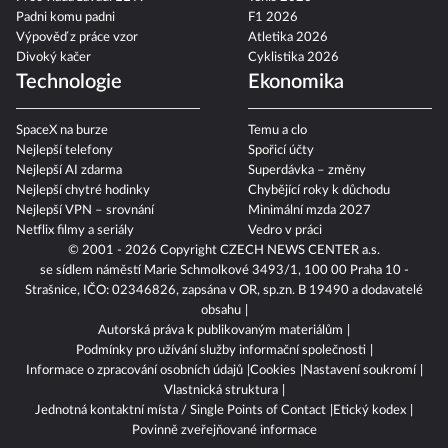
Padni komu padni
F1 2026
Výpověď z práce vzor
Atletika 2026
Divoký kačer
Cyklistika 2026
Technologie
Ekonomika
SpaceX na burze
Temu a clo
Nejlepší telefony
Spořicí účty
Nejlepší AI zdarma
Superdávka – změny
Nejlepší chytré hodinky
Chybějící roky k důchodu
Nejlepší VPN – srovnání
Minimální mzda 2027
Netflix filmy a seriály
Vedro v práci
© 2001 - 2026 Copyright
CZECH NEWS CENTER a.s.
se sídlem náměstí Marie Schmolkové 3493/1, 100 00 Praha 10 -
Strašnice, IČO: 02346826, zapsána v OR, sp.zn. B 19490 a dodavatelé
obsahu
Autorská práva k publikovaným materiálům
Podmínky pro užívání služby informační společnosti
Informace o zpracování osobních údajů
Cookies
Nastavení soukromí
Vlastnická struktura
Jednotná kontaktní místa / Single Points of Contact
Etický kodex
Povinně zveřejňované informace