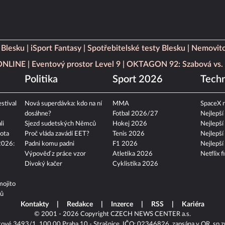
 Blesku
iSport Fantasy
Spotřebitelské testy Blesku
Nemovito
 ONLINE
Eventový prostor Level 9
OKTAGON 92: Szabová vs. 
Politika
Sport 2026
Techn
stival
Nová superdávka: kdo na ní
MMA
SpaceX n
dosáhne?
Fotbal 2026/27
Nejlepší
li
Sjezd sudetských Němců
Hokej 2026
Nejlepší
ota
Proč vláda zavádí EET?
Tenis 2026
Nejlepší
2026:
Padni komu padni
F1 2026
Nejlepší
Výpověď z práce vzor
Atletika 2026
Netflix f
Divoký kačer
Cyklistika 2026
mojito
tů
Kontakty
Redakce
Inzerce
RSS
Kariéra
© 2001 - 2026 Copyright
CZECH NEWS CENTER a.s.
kové 3493/1, 100 00 Praha 10 - Strašnice, IČO: 02346826, zapsána v OR, sp.z