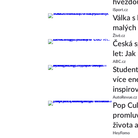
hvězdo
iSport.cz
Válka s
malých 
Živě.cz
Česká s
let: Ja
ABC.cz
Studenti
více en
inspiro
AutoRevue.cz
Pop Cul
promluv
života 
HeyFomo
od skup