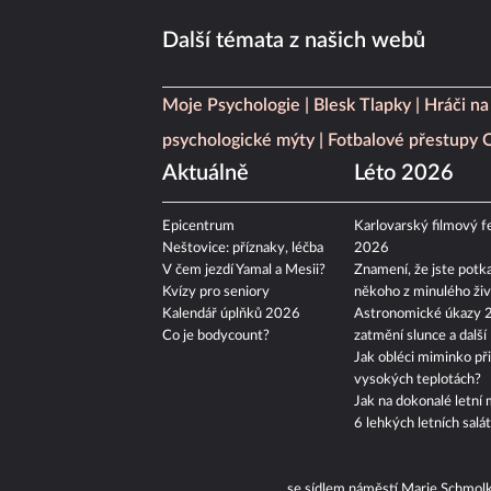
Další témata z našich webů
Moje Psychologie
Blesk Tlapky
Hráči na
psychologické mýty
Fotbalové přestupy
Aktuálně
Léto 2026
Epicentrum
Karlovarský filmový fe
Neštovice: příznaky, léčba
2026
V čem jezdí Yamal a Mesii?
Znamení, že jste potka
Kvízy pro seniory
někoho z minulého živ
Kalendář úplňků 2026
Astronomické úkazy 
Co je bodycount?
zatmění slunce a další
Jak obléci miminko při
vysokých teplotách?
Jak na dokonalé letní 
6 lehkých letních salá
se sídlem náměstí Marie Schmol