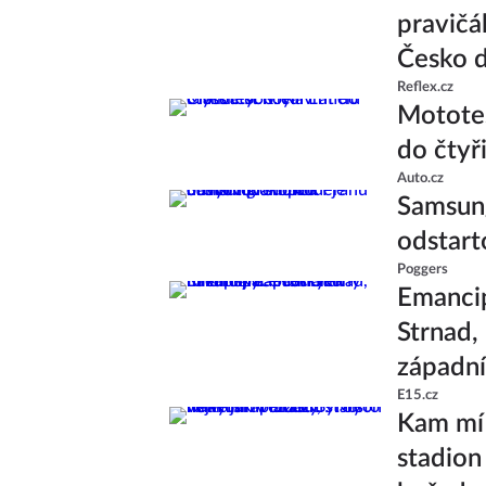
pravičá
Česko d
Reflex.cz
Mototes
do čtyř
Auto.cz
Samsung
odstart
Poggers
Emancip
Strnad,
západní
E15.cz
Kam míř
stadion 