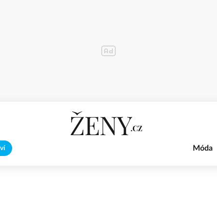
Móda
ví