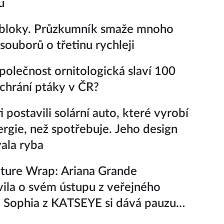
u
 bloky. Průzkumník smaže mnoho
souborů o třetinu rychleji
polečnost ornitologická slaví 100
k chrání ptáky v ČR?
 postavili solární auto, které vyrobí
ergie, než spotřebuje. Jeho design
vala ryba
ture Wrap: Ariana Grande
ila o svém ústupu z veřejného
a Sophia z KATSEYE si dává pauzu
iny