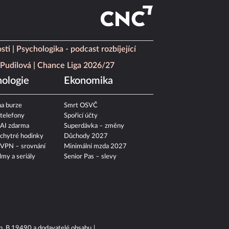
sti
Psychologika - podcast rozbíjející
Pudilová
Chance Liga 2026/27
ologie
Ekonomika
a burze
Smrt OSVČ
 telefony
Spořicí účty
 AI zdarma
Superdávka – změny
 chytré hodinky
Důchody 2027
 VPN – srovnání
Minimální mzda 2027
ilmy a seriály
Senior Pas – slevy
n. B 19490 a dodavatelé obsahu