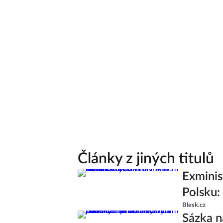
Články z jiných titulů
Exminis
Polsku:
Blesk.cz
Sázka n