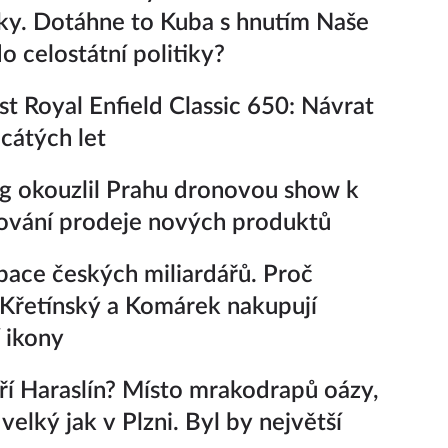
ky. Dotáhne to Kuba s hnutím Naše
o celostátní politiky?
t Royal Enfield Classic 650: Návrat
icátých let
 okouzlil Prahu dronovou show k
ování prodeje nových produktů
ace českých miliardářů. Proč
 Křetínský a Komárek nakupují
 ikony
í Haraslín? Místo mrakodrapů oázy,
velký jak v Plzni. Byl by největší