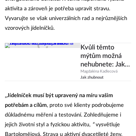
aktivita a zároveň je potřeba upravit stravu.
Vyvarujte se však univerzálních rad a nejrůznějších
vzorových jídelníčků.
Kvůli těmto
mýtům možná
nehubnete: Jak
opravdu zrychlíte
Magdaléna Kadlecová
Jak zhubnout
metabolismus?
„
Jídelníček musí být upravený na míru vašim
potřebám a cílům
, proto své klienty podrobujeme
důkladnému měření a testování. Zohledňujeme i
jejich životní styl a fyzickou aktivitu,
“
vysvětluje
Bartolomějová. Strava u aktivní dvacetileté ženy,