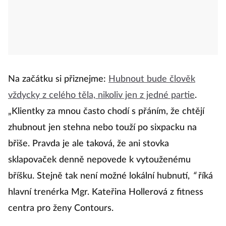
Na začátku si přiznejme:
Hubnout bude člověk
vždycky z celého těla, nikoliv jen z jedné partie
.
„Klientky za mnou často chodí s přáním, že chtějí
zhubnout jen stehna nebo touží po sixpacku na
břiše. Pravda je ale taková, že ani stovka
sklapovaček denně nepovede k vytouženému
bříšku. Stejně tak není možné lokální hubnutí,
“
říká
hlavní trenérka Mgr. Kateřina Hollerová z fitness
centra pro ženy Contours.