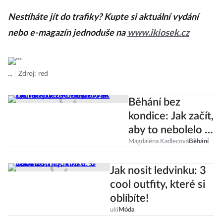
Nestíháte jít do trafiky? Kupte si aktuální vydání
nebo e-magazín jednoduše na
www.ikiosek.cz
...
|
Zdroj: red
Běhání bez
kondice: Jak začít,
aby to nebolelo a
rychle jste se
Magdaléna Kadlecová
Běhání
zlepšovali
Jak nosit ledvinku: 3
cool outfity, které si
oblíbíte!
uki
Móda