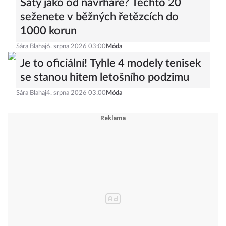
Šaty jako od návrháře? Těchto 20
seženete v běžných řetězcích do
1000 korun
Sára Blahaj
6. srpna 2026 03:00
Móda
Je to oficiální! Tyhle 4 modely tenisek
se stanou hitem letošního podzimu
Sára Blahaj
4. srpna 2026 03:00
Móda