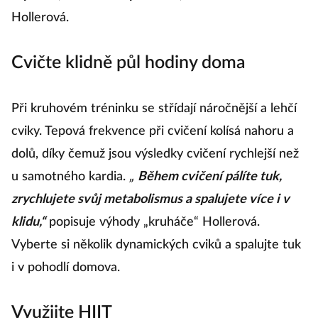
Hollerová.
Cvičte klidně půl hodiny doma
Při kruhovém tréninku se střídají náročnější a lehčí
cviky. Tepová frekvence při cvičení kolísá nahoru a
dolů, díky čemuž jsou výsledky cvičení rychlejší než
u samotného kardia.
„
Během cvičení pálíte tuk,
zrychlujete svůj metabolismus a spalujete více i v
klidu,“
popisuje výhody „kruháče“ Hollerová.
Vyberte si několik dynamických cviků a spalujte tuk
i v pohodlí domova.
Využijte HIIT