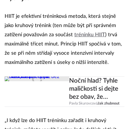
HIIT je efektivní tréninková metoda, která stejně
jako kruhový trénink (ten může být při správném
zatížení považován za součást
tréninku HIIT
) trvá
maximálně třicet minut. Princip HIIT spočívá v tom,
že se při něm střídají vysoce intenzivní intervaly
maximálního zatížení s úseky o nižší intenzitě.
Noční hlad? Tyhle
maličkosti si dejte
bez obav, že
přiberete
Pavla Skurovcová
Jak zhubnout
„I když lze do HIIT tréninku zařadit i kruhový