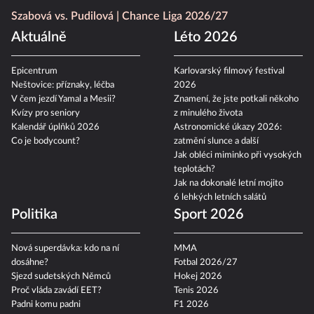
Szabová vs. Pudilová
Chance Liga 2026/27
Aktuálně
Léto 2026
Epicentrum
Karlovarský filmový festival
Neštovice: příznaky, léčba
2026
V čem jezdí Yamal a Mesii?
Znamení, že jste potkali někoho
Kvízy pro seniory
z minulého života
Kalendář úplňků 2026
Astronomické úkazy 2026:
Co je bodycount?
zatmění slunce a další
Jak obléci miminko při vysokých
teplotách?
Jak na dokonalé letní mojito
6 lehkých letních salátů
Politika
Sport 2026
Nová superdávka: kdo na ní
MMA
dosáhne?
Fotbal 2026/27
Sjezd sudetských Němců
Hokej 2026
Proč vláda zavádí EET?
Tenis 2026
Padni komu padni
F1 2026