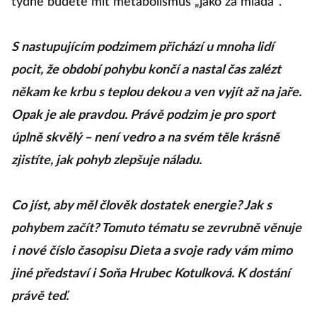
týdne budete mít metabolismus „jako za mlada“.
S nastupujícím podzimem přichází u mnoha lidí
pocit, že období pohybu končí a nastal čas zalézt
někam ke krbu s teplou dekou a ven vyjít až na jaře.
Opak je ale pravdou. Právě podzim je pro sport
úplně skvělý – není vedro a na svém těle krásně
zjistíte, jak pohyb zlepšuje náladu.
Co jíst, aby měl člověk dostatek energie? Jak s
pohybem začít? Tomuto tématu se zevrubně věnuje
i nové číslo časopisu Dieta a svoje rady vám mimo
jiné představí i Soňa Hrubec Kotulková. K dostání
právě teď.