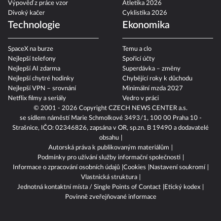
Výpověď z práce vzor
Atletika 2026
Divoký kačer
Cyklistika 2026
Technologie
Ekonomika
SpaceX na burze
Temu a clo
Nejlepší telefony
Spořicí účty
Nejlepší AI zdarma
Superdávka – změny
Nejlepší chytré hodinky
Chybějící roky k důchodu
Nejlepší VPN – srovnání
Minimální mzda 2027
Netflix filmy a seriály
Vedro v práci
© 2001 - 2026 Copyright
CZECH NEWS CENTER a.s.
se sídlem náměstí Marie Schmolkové 3493/1, 100 00 Praha 10 -
Strašnice, IČO: 02346826, zapsána v OR, sp.zn. B 19490 a dodavatelé
obsahu
Autorská práva k publikovaným materiálům
Podmínky pro užívání služby informační společnosti
Informace o zpracování osobních údajů
Cookies
Nastavení soukromí
Vlastnická struktura
Jednotná kontaktní místa / Single Points of Contact
Etický kodex
Povinně zveřejňované informace