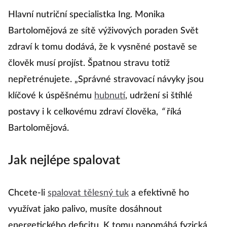
Hlavní nutriční specialistka Ing. Monika
Bartolomějová ze sítě výživových poraden Svět
zdraví k tomu dodává, že k vysněné postavě se
člověk musí projíst. Špatnou stravu totiž
nepřetrénujete. „Správné stravovací návyky jsou
klíčové k úspěšnému
hubnutí
, udržení si štíhlé
postavy i k celkovému zdraví člověka,
“
říká
Bartolomějová.
Jak nejlépe spalovat
Chcete-li
spalovat tělesný tuk
a efektivně ho
využívat jako palivo, musíte dosáhnout
energetického deficitu. K tomu napomáhá fyzická