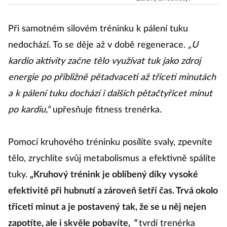
tuhle jednu věc!
Při samotném silovém tréninku k pálení tuku
nedochází. To se děje až v době regenerace.
„U
kardio aktivity začne tělo využívat tuk jako zdroj
energie po přibližně pětadvaceti až třiceti minutách
a k pálení tuku dochází i dalších pětačtyřicet minut
po kardiu,“
upřesňuje fitness trenérka.
Pomocí kruhového tréninku posílíte svaly, zpevníte
tělo, zrychlíte svůj metabolismus a efektivně spálíte
tuky.
„Kruhový trénink je oblíbený díky vysoké
efektivitě při hubnutí a zároveň šetří čas. Trvá okolo
třiceti minut a je postavený tak, že se u něj nejen
zapotíte, ale i skvěle pobavíte,
“
tvrdí trenérka