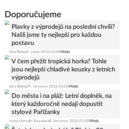
Doporučujeme
Plavky z výprodejů na poslední chvíli?
Našli jsme ty nejlepší pro každou
postavu
Sára Blahaj
5. srpna 2026 03:00
Móda
V čem přežít tropická horka? Tohle
jsou nejlepší chladivé kousky z letních
výprodejů
Sára Blahaj
29. července 2026 03:00
Móda
Do města i na pláž: Letní doplněk, na
který každoročně nedají dopustit
stylové Pařížanky
Ivona Horváth Souralová
8. července 2024 03:00
Móda