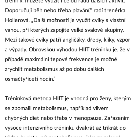
trénink, můžete využít i celou řadu dalších aktivit.
Doporučuji běh nebo třeba plavání,“ radí trenérka
Hollerová. „Další možností je využít cviky s vlastní
vahou, při kterých zapojíte velké svalové skupiny.
Mezi takové cviky patří angličáky, dřepy, kliky, vzpor
a výpady. Obrovskou výhodou HIIT tréninku je, že v
případě maximální tepové frekvence je možné
zrychlit metabolismus až po dobu dalších
osmačtyřiceti hodin.“
Tréninková metoda HIIT je vhodná pro ženy, kterým
se zpomalil metabolismus, například vlivem
chybných diet nebo třeba v menopauze. Zařazením
vysoce intenzivního tréninku dvakrát až třikrát do