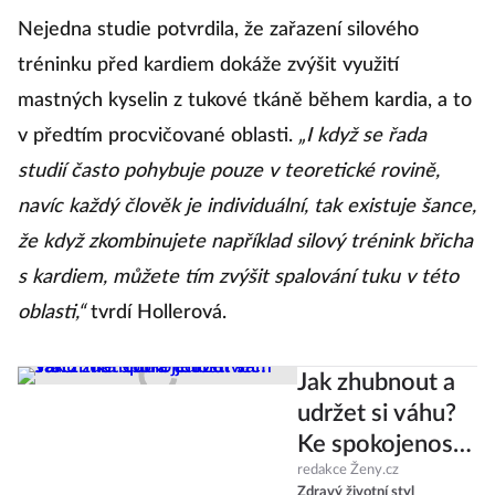
Nejedna studie potvrdila, že zařazení silového
tréninku před kardiem dokáže zvýšit využití
mastných kyselin z tukové tkáně během kardia, a to
v předtím procvičované oblasti.
„I když se řada
studií často pohybuje pouze v teoretické rovině,
navíc každý člověk je individuální, tak existuje šance,
že když zkombinujete například silový trénink břicha
s kardiem, můžete tím zvýšit spalování tuku v této
oblasti,“
tvrdí Hollerová.
Jak zhubnout a
udržet si váhu?
Ke spokojenosti
vám stačí znát
redakce Ženy.cz
Zdravý životní styl