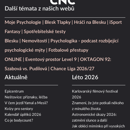
Další témata z našich webů
Moje Psychologie
Blesk Tlapky
Hráči na Blesku
iSport
Fantasy
Spotřebitelské testy
Blesku
Nemovitosti
Psychologika - podcast rozbíjející
psychologické mýty
Fotbalové přestupy
ONLINE
Eventový prostor Level 9
OKTAGON 92:
Szabová vs. Pudilová
Chance Liga 2026/27
Aktuálně
Léto 2026
Epicentrum
Karlovarský filmový festival
Neštovice: příznaky, léčba
2026
V čem jezdí Yamal a Mesii?
Znamení, že jste potkali někoho
Kvízy pro seniory
z minulého života
Kalendář úplňků 2026
Astronomické úkazy 2026:
Co je bodycount?
zatmění slunce a další
Jak obléci miminko při vysokých