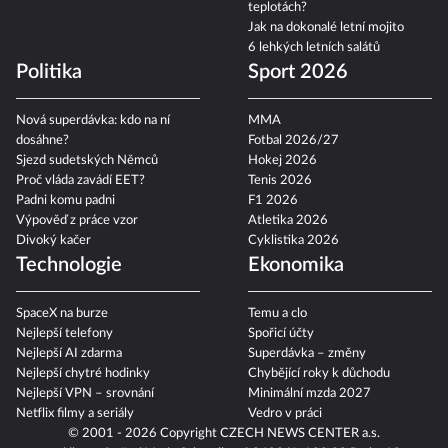
teplotách?
Jak na dokonalé letní mojito
6 lehkých letních salátů
Politika
Sport 2026
Nová superdávka: kdo na ní
MMA
dosáhne?
Fotbal 2026/27
Sjezd sudetských Němců
Hokej 2026
Proč vláda zavádí EET?
Tenis 2026
Padni komu padni
F1 2026
Výpověď z práce vzor
Atletika 2026
Divoký kačer
Cyklistika 2026
Technologie
Ekonomika
SpaceX na burze
Temu a clo
Nejlepší telefony
Spořicí účty
Nejlepší AI zdarma
Superdávka – změny
Nejlepší chytré hodinky
Chybějící roky k důchodu
Nejlepší VPN – srovnání
Minimální mzda 2027
Netflix filmy a seriály
Vedro v práci
© 2001 - 2026 Copyright
CZECH NEWS CENTER a.s.