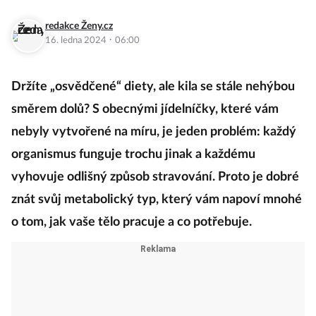
redakce Ženy.cz
·
16. ledna 2024
06:00
Držíte „osvědčené“ diety, ale kila se stále nehýbou
směrem dolů? S obecnými jídelníčky, které vám
nebyly vytvořené na míru, je jeden problém: každý
organismus funguje trochu jinak a každému
vyhovuje odlišný způsob stravování. Proto je dobré
znát svůj metabolický typ, který vám napoví mnohé
o tom, jak vaše tělo pracuje a co potřebuje.