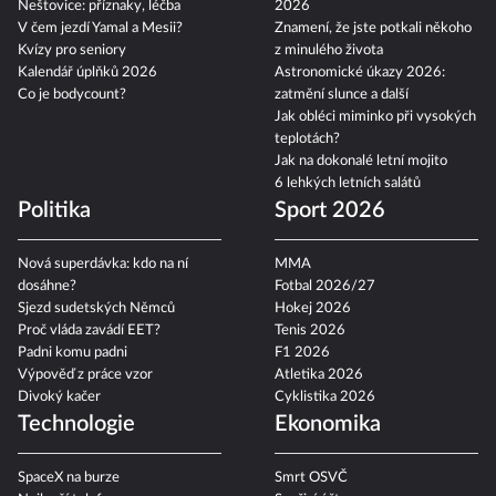
Neštovice: příznaky, léčba
2026
V čem jezdí Yamal a Mesii?
Znamení, že jste potkali někoho
Kvízy pro seniory
z minulého života
Kalendář úplňků 2026
Astronomické úkazy 2026:
Co je bodycount?
zatmění slunce a další
Jak obléci miminko při vysokých
teplotách?
Jak na dokonalé letní mojito
6 lehkých letních salátů
Politika
Sport 2026
Nová superdávka: kdo na ní
MMA
dosáhne?
Fotbal 2026/27
Sjezd sudetských Němců
Hokej 2026
Proč vláda zavádí EET?
Tenis 2026
Padni komu padni
F1 2026
Výpověď z práce vzor
Atletika 2026
Divoký kačer
Cyklistika 2026
Technologie
Ekonomika
SpaceX na burze
Smrt OSVČ