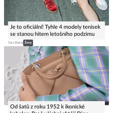
Je to oficiální! Tyhle 4 modely tenisek
se stanou hitem letošního podzimu
Sára Blahaj
Ženy
Od šatů z roku 1952 k ikonické