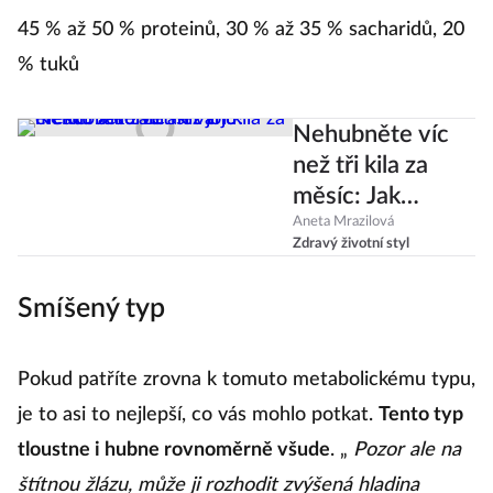
45 % až 50 % proteinů, 30 % až 35 % sacharidů, 20
% tuků
Nehubněte víc
než tři kila za
měsíc: Jak
zabránit jojo
Aneta Mrazilová
Zdravý životní styl
efektu a udržet
si váhu?
Smíšený typ
Pokud patříte zrovna k tomuto metabolickému typu,
je to asi to nejlepší, co vás mohlo potkat.
Tento typ
tloustne i hubne rovnoměrně všude
. „
Pozor ale na
štítnou žlázu, může ji rozhodit zvýšená hladina