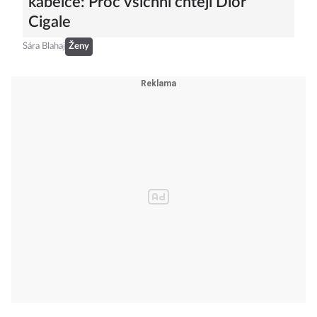
kabelce: Proč všichni chtějí Dior
Cigale
Sára Blahaj
Ženy