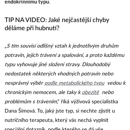
endokrinnímu typu
.
TIP NA VIDEO: Jaké nejčastější chyby
děláme při hubnutí?
„
S tím souvisí odlišný vztah k jednotlivým druhům
potravin, jejich trávení a spalování, a proto každému
typu vyhovuje jiné složení stravy. Dlouhodobý
nedostatek některých vhodných potravin nebo
nesprávný výběr
podle metabolického typu
vedou k
chronickým nemocem, ale taky k
obezitě
nebo
problémům s trávením
,“ říká výživová specialistka
Dana Šímová. To, jaký jste typ, si nechte zjistit u
nutričního terapeuta, který vás nechá vyplnit
speciální dotazník, podle kterého se dá vše