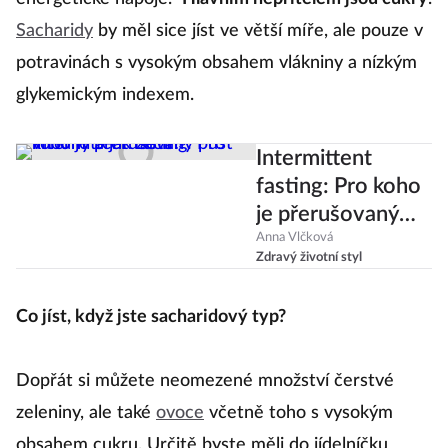
Sacharidy
by měl sice jíst ve větší míře, ale pouze v
potravinách s vysokým obsahem vlákniny a nízkým
glykemickým indexem.
Intermittent
fasting: Pro koho
je přerušovaný
půst vhodný a jak
Anna Vlčková
Zdravý životní styl
začít?
Co jíst, když jste sacharidový typ?
Dopřát si můžete neomezené množství čerstvé
zeleniny, ale také
ovoce
včetně toho s vysokým
obsahem cukru. Určitě byste měli do jídelníčku