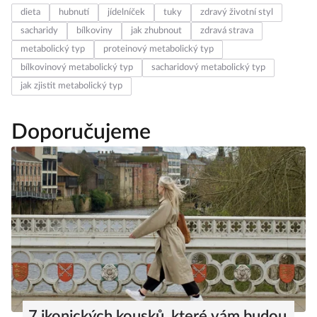
dieta
hubnutí
jídelníček
tuky
zdravý životní styl
sacharidy
bílkoviny
jak zhubnout
zdravá strava
metabolický typ
proteinový metabolický typ
bílkovinový metabolický typ
sacharidový metabolický typ
jak zjistit metabolický typ
Doporučujeme
7 ikonických kousků, které vám budou