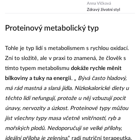
Tohle cvičení
Anna Vlčková
Zdravý životní styl
vás protáhne,
posílí a nakopne
Proteinový metabolický typ
Tohle je typ lidí s metabolismem s rychlou oxidací.
Zní to složitě, ale v praxi to znamená, že člověk s
tímto typem metabolismu
dokáže rychle měnit
bílkoviny a tuky na energii
. „
Bývá často hladový,
má rád mastná a slaná jídla. Nízkokalorické diety u
těchto lidí nefungují, protože u něj vzbuzují pocit
únavy, nervozity a úzkost. Proteinové typy můžou
jíst všechny typy masa včetně vnitřností, ryb a
mořských plodů. Nedoporučují se velké přílohy,
ideální příloha je zelenina
,“ radí nutriční terapeutka.