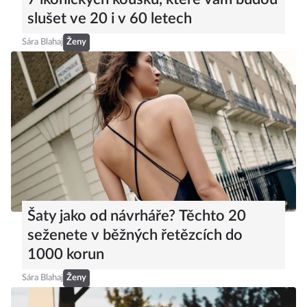
slušet ve 20 i v 60 letech
Sára Blahaj
Ženy
Šaty jako od návrháře? Těchto 20
seženete v běžných řetězcích do
1000 korun
Sára Blahaj
Ženy