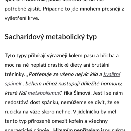
potřebné zjistit. Případně to jde mnohem přesněji z
vyšetření krve.
Sacharidový metabolický typ
Tyto typy přibírají výrazněji kolem pasu a břicha a
moc na ně neplatí drastické diety ani brutální
tréninky. „
Potřebuje ze všeho nejvíc klid a
kvalitní
spánek
, během něhož nastupují důležité hormony,
které řídí
metabolismus
,“ říká Šímová. Jestli se nám
nedostává dost spánku, nemůžeme se divit, že se
ručička na váze skoro nehne. V jídelníčku by měl
tento typ přirozeně omezit kofein a všechny
energetické nápoje.
Hlavním nepřítelem jsou cukry
.