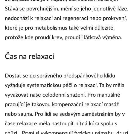
Stává se povrchnějším, mění se jeho jednotlivé fáze,
nedochází k relaxaci ani regeneraci nebo prokrvení,
které je pro metabolismus také velmi důležité,
protože kde proudí krev, proudí i látková výměna.
Čas na relaxaci
Dostat se do správného předspánkového klidu
vyžaduje systematickou péči o relaxaci. Ta by měla
vyvažovat naše celodenní snažení. Pro manuálně
pracující je takovou kompenzační relaxací masáž
nebo sauna. Pro lidi se sedavým zaměstnáním by v
čase relaxace měla nastoupit pitná kúra spolu s
chůzí. „První si vykompenzují fyzickou námahu, druzí