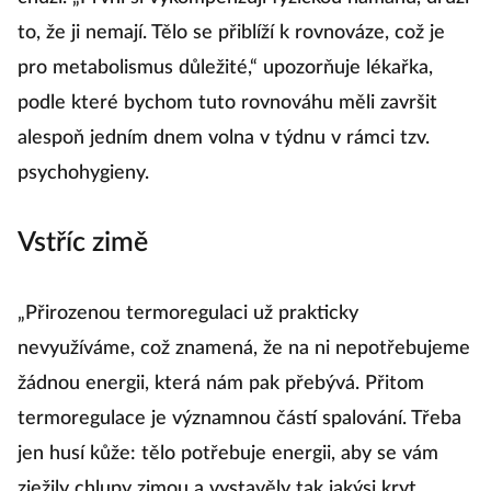
to, že ji nemají. Tělo se přiblíží k rovnováze, což je
pro metabolismus důležité,“ upozorňuje lékařka,
podle které bychom tuto rovnováhu měli završit
alespoň jedním dnem volna v týdnu v rámci tzv.
psychohygieny.
Vstříc zimě
„Přirozenou termoregulaci už prakticky
nevyužíváme, což znamená, že na ni nepotřebujeme
žádnou energii, která nám pak přebývá. Přitom
termoregulace je významnou částí spalování. Třeba
jen husí kůže: tělo potřebuje energii, aby se vám
zježily chlupy zimou a vystavěly tak jakýsi kryt.