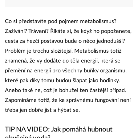
Co si představíte pod pojmem metabolismus?
Zažívání? Trávení? Říkáte si, že když ho popoženete,
cesta za hezčí postavou bude o něco jednodušší?
Problém je trochu složitější. Metabolismus totiž
znamená, že vy dodáte do těla energii, která se
přemění na energii pro všechny buňky organismu,
které pak díky tomu budou šlapat jako hodinky.
Anebo také ne, což je bohužel ten častější případ.
Zapomínáme totiž, že ke správnému fungování není
třeba jen dobře jíst a hýbat se.
TIP NA VIDEO: Jak pomáhá hubnout