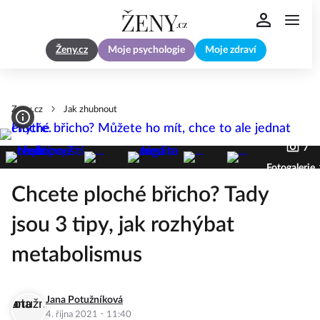
Ženy.cz
Moje psychologie
Moje zdraví
Zeny.cz
Jak zhubnout
7
Fotogalerie
Chcete ploché břicho? Tady
jsou 3 tipy, jak rozhýbat
metabolismus
Jana Potužníková
·
4. října 2021
11:40