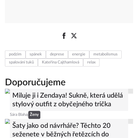
podzim
spánek
deprese
energie
metabolismus
spalování tuků
Kateřina Cajthamlová
relax
Doporučujeme
Miluje ji i Zendaya! Sukně, která udělá
stylový outfit z obyčejného trička
Sára Blahaj
Ženy
Šaty jako od návrháře? Těchto 20
seženete v běžných řetězcích do