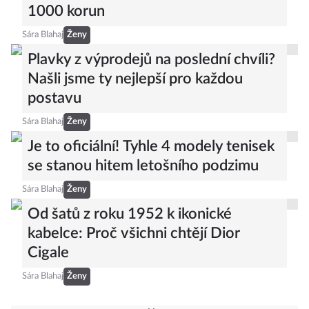
1000 korun
Sára Blahaj
Ženy
Plavky z výprodejů na poslední chvíli?
Našli jsme ty nejlepší pro každou
postavu
Sára Blahaj
Ženy
Je to oficiální! Tyhle 4 modely tenisek
se stanou hitem letošního podzimu
Sára Blahaj
Ženy
Od šatů z roku 1952 k ikonické
kabelce: Proč všichni chtějí Dior
Cigale
Sára Blahaj
Ženy