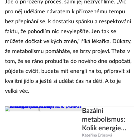
Jde o přirozený proces, sami jej nezrychlíme. „Víc
pro něj uděláme návratem k přirozenému tempu
bez přepínání se, k dostatku spánku a respektování
faktu, že pohodlím nic nevylepšíte. Jen tak se
můžete dočkat velkých změn,“ říká lékařka. Důkazy,
že metabolismu pomáháte, se brzy projeví. Třeba v
tom, že se ráno probudíte do nového dne odpočatí,
půjdete cvičit, budete mít energii na to, připravit si
kvalitní jídlo a ještě si udělat čas na děti. A to je
velká věc.
Bazální
metabolismus:
Kolik energie
potřebujete k
Kateřina Erbsová