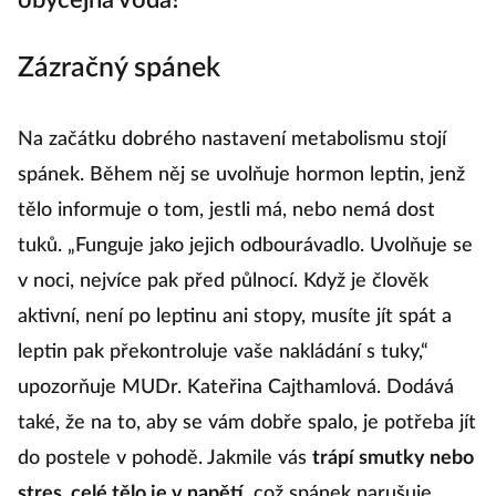
obyčejná voda?
Zázračný spánek
Na začátku dobrého nastavení metabolismu stojí
spánek. Během něj se uvolňuje hormon leptin, jenž
tělo informuje o tom, jestli má, nebo nemá dost
tuků. „Funguje jako jejich odbourávadlo. Uvolňuje se
v noci, nejvíce pak před půlnocí. Když je člověk
aktivní, není po leptinu ani stopy, musíte jít spát a
leptin pak překontroluje vaše nakládání s tuky,“
upozorňuje MUDr. Kateřina Cajthamlová. Dodává
také, že na to, aby se vám dobře spalo, je potřeba jít
do postele v pohodě. Jakmile vás
trápí smutky nebo
stres, celé tělo je v napětí
, což spánek narušuje.