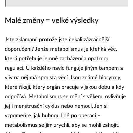
Malé změny = velké výsledky
Jste zklamaní, protože jste čekali zázračnější
doporučení? Jenže metabolismus je křehká věc,
která potřebuje jemné zacházení a opatrnou
regulaci. U každého navíc funguje jiným tempem a
vliv na něj má spousta věcí. Jsou známé biorytmy,
které říkají, který orgán pracuje v jakou dobu a kdy
odpočívá. Metabolismus se mění s věkem, ovlivňuje
jej i menstruační cyklus nebo nemoci. Jen si
vzpomeňte, jak hubnou lidé po operaci –
metabolismus se jim zrychlí, aby se mohli zahojit.