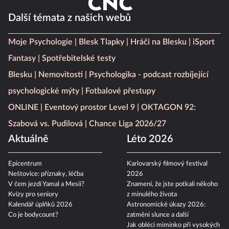
Další témata z našich webů
Moje Psychologie
Blesk Tlapky
Hráči na Blesku
iSport
Fantasy
Spotřebitelské testy
Blesku
Nemovitosti
Psychologika - podcast rozbíjející
psychologické mýty
Fotbalové přestupy
ONLINE
Eventový prostor Level 9
OKTAGON 92:
Szabová vs. Pudilová
Chance Liga 2026/27
Aktuálně
Léto 2026
Epicentrum
Karlovarský filmový festival
Neštovice: příznaky, léčba
2026
V čem jezdí Yamal a Mesii?
Znamení, že jste potkali někoho
Kvízy pro seniory
z minulého života
Kalendář úplňků 2026
Astronomické úkazy 2026:
Co je bodycount?
zatmění slunce a další
Jak obléci miminko při vysokých