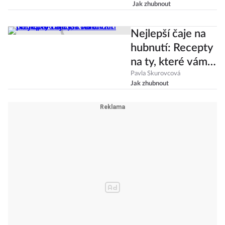
Jak zhubnout
přežití a kolik k
hubnutí?
Nejlepší čaje na
hubnutí: Recepty
na ty, které vám
pomohou hlídat
Pavla Skurovcová
Jak zhubnout
váhu