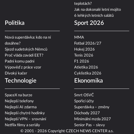
teplotách?
Jak na dokonalé letní mojito
6 lehkých letních salátů
Politika
Sport 2026
Nová superdávka: kdo na ní
MMA
dosáhne?
Fotbal 2026/27
Sjezd sudetských Němců
Hokej 2026
Proč vláda zavádí EET?
Tenis 2026
Padni komu padni
F1 2026
Výpověď z práce vzor
Atletika 2026
Divoký kačer
Cyklistika 2026
Technologie
Ekonomika
SpaceX na burze
Smrt OSVČ
Nejlepší telefony
Spořicí účty
Nejlepší AI zdarma
Superdávka – změny
Nejlepší chytré hodinky
Důchody 2027
Nejlepší VPN – srovnání
Minimální mzda 2027
Netflix filmy a seriály
Senior Pas – slevy
© 2001 - 2026 Copyright
CZECH NEWS CENTER a.s.