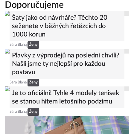
Doporučujeme
Šaty jako od návrháře? Těchto 20
seženete v běžných řetězcích do
1000 korun
Sára Blahaj
Ženy
Plavky z výprodejů na poslední chvíli?
Našli jsme ty nejlepší pro každou
postavu
Sára Blahaj
Ženy
Je to oficiální! Tyhle 4 modely tenisek
se stanou hitem letošního podzimu
Sára Blahaj
Ženy