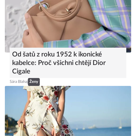
Od šatů z roku 1952 k ikonické
kabelce: Proč všichni chtějí Dior
Cigale
Sára Blahaj
Ženy