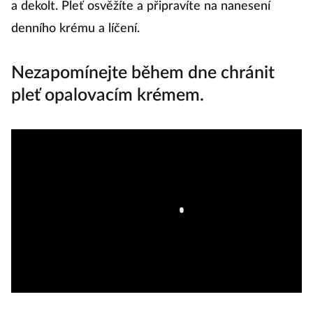
a dekolt. Pleť osvěžíte a připravíte na nanesení
denního krému a líčení.
Nezapomínejte během dne chránit
pleť opalovacím krémem.
M
M
v
J
R
p