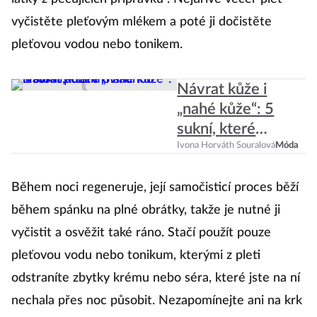
vyčistěte pleťovým mlékem a poté ji dočistěte
Il
pleťovou vodou nebo tonikem.
P
Návrat kůže i
„nahé kůže“: 5
D
sukní, které
e
ovládnou letošní
Ivona Horváth Souralová
Móda
ně
podzim
n
Během noci regeneruje, její samočisticí proces běží
vo
během spánku na plné obrátky, takže je nutné ji
po
vyčistit a osvěžit také ráno. Stačí použít pouze
os
pleťovou vodu nebo tonikum, kterými z pleti
ce
odstraníte zbytky krému nebo séra, které jste na ní
nechala přes noc působit. Nezapomínejte ani na krk