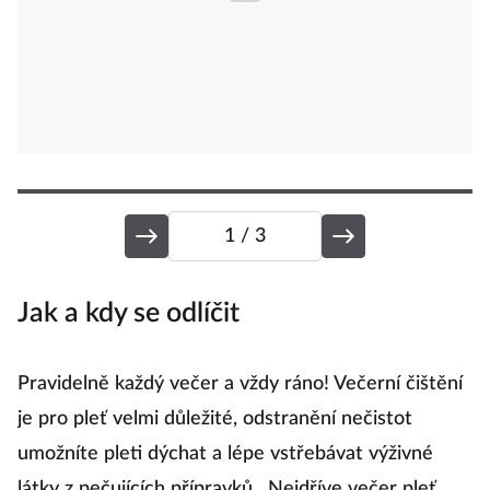
1
/ 3
Jak a kdy se odlíčit
J
Pravidelně každý večer a vždy ráno! Večerní čištění
P
je pro pleť velmi důležité, odstranění nečistot
pr
umožníte pleti dýchat a lépe vstřebávat výživné
m
látky z pečujících přípravků . Nejdříve večer pleť