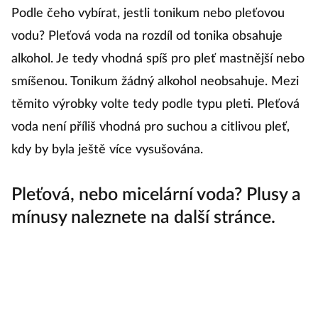
Podle čeho vybírat, jestli tonikum nebo pleťovou
vodu? Pleťová voda na rozdíl od tonika obsahuje
alkohol. Je tedy vhodná spíš pro pleť mastnější nebo
smíšenou. Tonikum žádný alkohol neobsahuje. Mezi
P
těmito výrobky volte tedy podle typu pleti. Pleťová
voda není příliš vhodná pro suchou a citlivou pleť,
kdy by byla ještě více vysušována.
P
či
Pleťová, nebo micelární voda? Plusy a
ob
mínusy naleznete na další stránce.
dv
ve
M
P