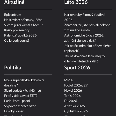
Aktuálně
Léto 2026
Epicentrum
Karlovarský filmový festival
Neštovice: příznaky, léčba
2026
V čem jezdí Yamal a Mesii?
Znamení, že jste potkali někoho
Kvízy pro seniory
z minulého života
Kalendář úplňků 2026
Astronomické úkazy 2026:
Co je bodycount?
zatmění slunce a další
Jak obléci miminko při vysokých
teplotách?
Jak na dokonalé letní mojito
6 lehkých letních salátů
Politika
Sport 2026
Nová superdávka: kdo na ní
MMA
dosáhne?
Fotbal 2026/27
Sjezd sudetských Němců
Hokej 2026
Proč vláda zavádí EET?
Tenis 2026
Padni komu padni
F1 2026
Výpověď z práce vzor
Atletika 2026
Divoký kačer
Cyklistika 2026