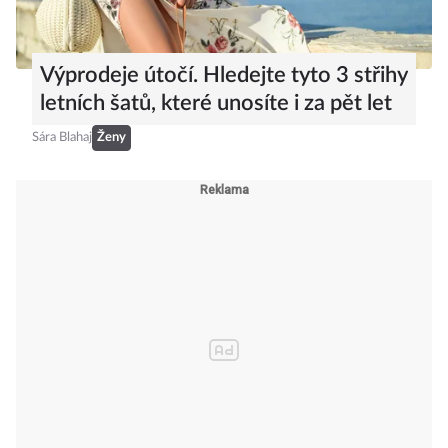
Výprodeje útočí. Hledejte tyto 3 střihy
letních šatů, které unosíte i za pět let
Sára Blahaj
Ženy