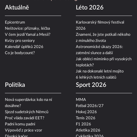
Aktuálně
Léto 2026
Epicentrum
Karlovarský filmový festival
Neštovice: příznaky, léčba
2026
V čem jezdí Yamal a Mesii?
Znamení, že jste potkali někoho
Kvízy pro seniory
z minulého života
Kalendář úplňků 2026
Astronomické úkazy 2026:
Co je bodycount?
zatmění slunce a další
Jak obléci miminko při vysokých
teplotách?
Jak na dokonalé letní mojito
6 lehkých letních salátů
Politika
Sport 2026
Nová superdávka: kdo na ní
MMA
dosáhne?
Fotbal 2026/27
Sjezd sudetských Němců
Hokej 2026
Proč vláda zavádí EET?
Tenis 2026
Padni komu padni
F1 2026
Výpověď z práce vzor
Atletika 2026
Divoký kačer
Cyklistika 2026