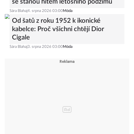
se stanou hitem letošního podzimu
Sára Blahaj
4. srpna 2026 03:00
Móda
Od šatů z roku 1952 k ikonické
kabelce: Proč všichni chtějí Dior
Cigale
Sára Blahaj
3. srpna 2026 03:00
Móda