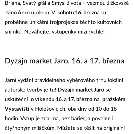
Briana, Svatý grál a Smysl života – vezmou žižkovské
kino Aero
útokem. V
sobotu 16. března
tu
proběhne unikátní trojprojekce těchto kultovních
snímků. Neváhejte, vstupenky mizí rychle!
Dyzajn market Jaro, 16. a 17. března
Jarní vydání pravidelného výběrového trhu lokální
autorské tvorby je tu!
Dyzajn market Jaro
se
uskuteční
o víkendu 16. a 17. března
na
pražském
Výstavišti
v Holešovicích, oba dny od 10 do 18
hodin. Vstup je zdarma, bez bariér, a povolen i
čtyřnohým miláčkům. Můžete se těšit na originální