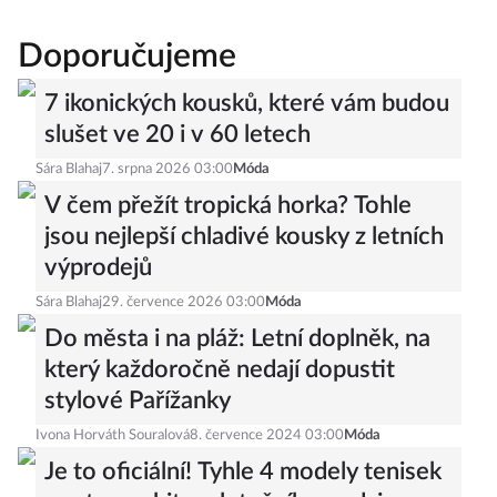
Doporučujeme
7 ikonických kousků, které vám budou
slušet ve 20 i v 60 letech
Sára Blahaj
7. srpna 2026 03:00
Móda
V čem přežít tropická horka? Tohle
jsou nejlepší chladivé kousky z letních
výprodejů
Sára Blahaj
29. července 2026 03:00
Móda
Do města i na pláž: Letní doplněk, na
který každoročně nedají dopustit
stylové Pařížanky
Ivona Horváth Souralová
8. července 2024 03:00
Móda
Je to oficiální! Tyhle 4 modely tenisek