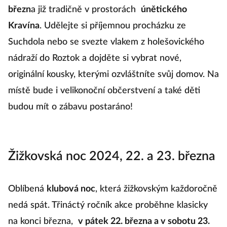
březn
a již tradičně v prostorách
únětického
Kravína
. Udělejte si příjemnou procházku ze
Suchdola nebo se svezte vlakem z holešovického
nádraží do Roztok a dojděte si vybrat nové,
originální kousky, kterými ozvláštníte svůj domov. Na
místě bude i velikonoční občerstvení a také děti
budou mít o zábavu postaráno!
Žižkovská noc 2024, 22. a 23. března
Oblíbená
klubová noc
, která žižkovským každoročně
nedá spát. Třináctý ročník akce proběhne klasicky
na konci března,
v pátek 22. března a v sobotu 23.