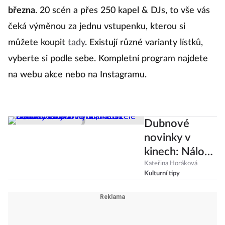
března
. 20 scén a přes 250 kapel & DJs, to vše vás
čeká výměnou za jednu vstupenku, kterou si
můžete koupit
tady
. Existují různé varianty lístků,
vyberte si podle sebe. Kompletní program najdete
na webu akce nebo na Instagramu.
Dubnové
novinky v
kinech: Nálož
českých filmů,
Kateřina Horáková
Kulturní tipy
Krotitelé
duchů i
vztahové
drama se