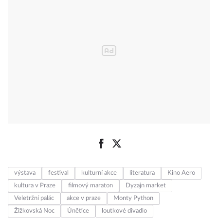
Zendayou
výstava
festival
kulturní akce
literatura
Kino Aero
kultura v Praze
filmový maraton
Dyzajn market
Veletržní palác
akce v praze
Monty Python
Žižkovská Noc
Únětice
loutkové divadlo