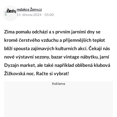
redakce Ženy.cz
·
11. března 2024
05:00
Zima pomalu odchází a s prvním jarními dny se
kromě čerstvého vzduchu a příjemnějších teplot
blíží spousta zajímavých kulturních akcí. Čekají nás
nové výstavní sezony, bazar vintage nábytku, jarní
Dyzajn market, ale také například oblíbená klubová
Žižkovská noc. Račte si vybrat!