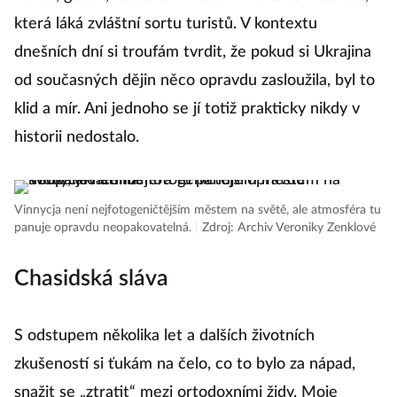
která láká zvláštní sortu turistů. V kontextu
dnešních dní si troufám tvrdit, že pokud si Ukrajina
od současných dějin něco opravdu zasloužila, byl to
klid a mír. Ani jednoho se jí totiž prakticky nikdy v
historii nedostalo.
Vinnycja není nejfotogeničtějším městem na světě, ale atmosféra tu
panuje opravdu neopakovatelná.
|
Zdroj: Archiv Veroniky Zenklové
Chasidská sláva
S odstupem několika let a dalších životních
zkušeností si ťukám na čelo, co to bylo za nápad,
snažit se „ztratit“ mezi ortodoxními židy. Moje