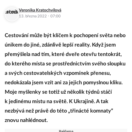
Veronika Kratochvílová
·
13. března 2022
07:00
Cestování může být klíčem k pochopení světa nebo
únikem do jiné, zdánlivě lepší reality. Když jsem
přemýšlela nad tím, které dveře otevřu tentokrát,
do kterého místa se prostřednictvím svého sloupku
a svých cestovatelských vzpomínek přenesu,
nedokázala jsem vzít ani za jejich pomyslnou kliku.
Moje myšlenky se totiž už několik týdnů stáčí
k jedinému místu na světě. K Ukrajině. A tak
nezbývá než právě do této „třinácté komnaty“
znovu nahlédnout.