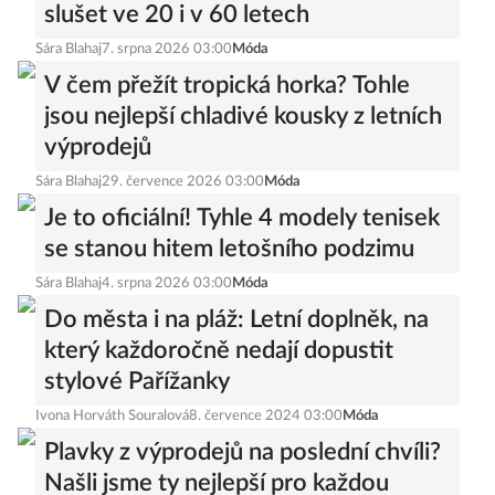
slušet ve 20 i v 60 letech
Sára Blahaj
7. srpna 2026 03:00
Móda
V čem přežít tropická horka? Tohle
jsou nejlepší chladivé kousky z letních
výprodejů
Sára Blahaj
29. července 2026 03:00
Móda
Je to oficiální! Tyhle 4 modely tenisek
se stanou hitem letošního podzimu
Sára Blahaj
4. srpna 2026 03:00
Móda
Do města i na pláž: Letní doplněk, na
který každoročně nedají dopustit
stylové Pařížanky
Ivona Horváth Souralová
8. července 2024 03:00
Móda
Plavky z výprodejů na poslední chvíli?
Našli jsme ty nejlepší pro každou