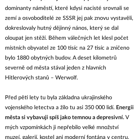
dominanty náměstí, které kdysi nacisté srovnali se
zemí a osvoboditelé ze SSSR jej pak znovu vystavěli,
dokreslovaly hutný dějinný nános, který se dal
oloupat jen stěží. Během válečných let klesl počet
místních obyvatel ze 100 tisíc na 27 tisíc a zničeno
bylo 1880 obytných budov. A deset kilometrů
severně od města stával jeden z hlavních
Hitlerových stanů – Werwolf.
Před pěti lety tu byla základna ukrajinského
vojenského letectva a žilo tu asi 350 000 lidí.
Energii
města si vybavuji spíš jako temnou a depresivní.
V
mých vzpomínkách ji nepřebilo velké množství
muzeí, galerií, kostel ani moderní fontána v centru,