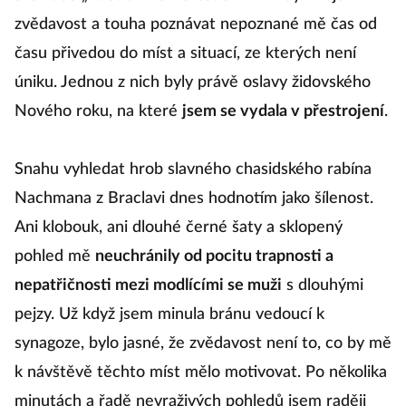
zvědavost a touha poznávat nepoznané mě čas od
času přivedou do míst a situací, ze kterých není
úniku. Jednou z nich byly právě oslavy židovského
Nového roku, na které
jsem se vydala v přestrojení
.
Snahu vyhledat hrob slavného chasidského rabína
Nachmana z Braclavi dnes hodnotím jako šílenost.
Ani klobouk, ani dlouhé černé šaty a sklopený
pohled mě
neuchránily od pocitu trapnosti a
nepatřičnosti mezi modlícími se muži
s dlouhými
pejzy. Už když jsem minula bránu vedoucí k
synagoze, bylo jasné, že zvědavost není to, co by mě
k návštěvě těchto míst mělo motivovat. Po několika
minutách a řadě nevraživých pohledů jsem raději