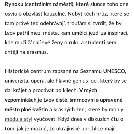
Rynoku
(centrálním náměstí), které slunce toho dne
osvítilo obzvlášť kouzelně. Nebýt těch hrůz, které se
tam právě teď odehrávají, troufám si tvrdit, že by
Lvov patřil mezi města, kam umělci jezdí za inspirací,
kde muži žádají své ženy o ruku a studenti sem
chtějí na erasmus.
Historické centrum zapsané na Seznamu UNESCO,
univerzita, opera, ale hlavně genius loci, který by se
dal krájet a prodávat po kilech.
V mých
vzpomínkách je Lvov čisté, šmrncovní a upravené
město plné květin
a krásných žen, které by mohly
módu a styl
vyučovat. Když dnes v diskuzích čtu o
tom, jak je možné, že ukrajinské uprchlice mají