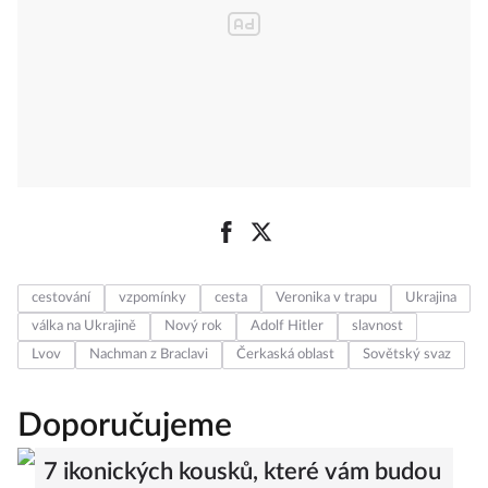
cestování
vzpomínky
cesta
Veronika v trapu
Ukrajina
válka na Ukrajině
Nový rok
Adolf Hitler
slavnost
Lvov
Nachman z Braclavi
Čerkaská oblast
Sovětský svaz
Doporučujeme
7 ikonických kousků, které vám budou