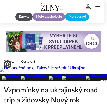
Ženy.cz
Moje psychologie
Moje zdraví
Zeny.cz
Cestování
Fotog
Vzpomínky na ukrajinský road
trip a židovský Nový rok