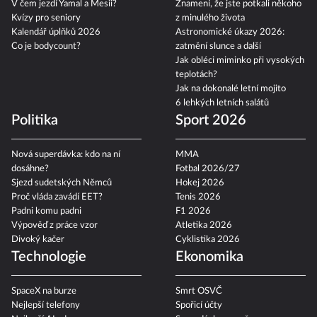
V čem jezdí Yamal a Mesii?
Znamení, že jste potkali někoho
Kvízy pro seniory
z minulého života
Kalendář úplňků 2026
Astronomické úkazy 2026:
Co je bodycount?
zatmění slunce a další
Jak obléci miminko při vysokých
teplotách?
Jak na dokonalé letní mojito
6 lehkých letních salátů
Politika
Sport 2026
Nová superdávka: kdo na ní
MMA
dosáhne?
Fotbal 2026/27
Sjezd sudetských Němců
Hokej 2026
Proč vláda zavádí EET?
Tenis 2026
Padni komu padni
F1 2026
Výpověď z práce vzor
Atletika 2026
Divoký kačer
Cyklistika 2026
Technologie
Ekonomika
SpaceX na burze
Smrt OSVČ
Nejlepší telefony
Spořicí účty