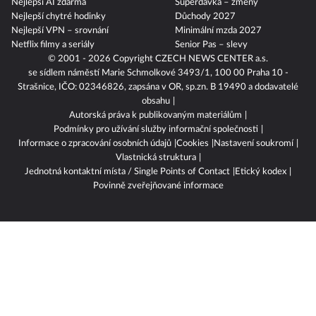
Nejlepší AI zdarma
Superdávka – změny
Nejlepší chytré hodinky
Důchody 2027
Nejlepší VPN – srovnání
Minimální mzda 2027
Netflix filmy a seriály
Senior Pas – slevy
© 2001 - 2026 Copyright
CZECH NEWS CENTER a.s.
se sídlem náměstí Marie Schmolkové 3493/1, 100 00 Praha 10 -
Strašnice, IČO: 02346826, zapsána v OR, sp.zn. B 19490 a dodavatelé
obsahu
Autorská práva k publikovaným materiálům
Podmínky pro užívání služby informační společnosti
Informace o zpracování osobních údajů
Cookies
Nastavení soukromí
Vlastnická struktura
Jednotná kontaktní místa / Single Points of Contact
Etický kodex
Povinně zveřejňované informace