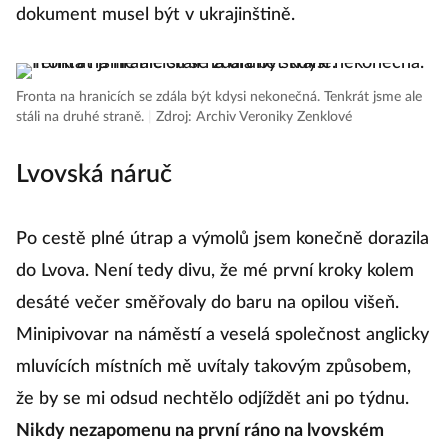
dokument musel být v ukrajinštině.
Fronta na hranicích se zdála být kdysi nekonečná. Tenkrát jsme ale
stáli na druhé straně.
|
Zdroj: Archiv Veroniky Zenklové
Lvovská náruč
Po cestě plné útrap a výmolů jsem konečně dorazila
do Lvova. Není tedy divu, že mé první kroky kolem
desáté večer směřovaly do baru na opilou višeň.
Minipivovar na náměstí a veselá společnost anglicky
mluvících místních mě uvítaly takovým způsobem,
že by se mi odsud nechtělo odjíždět ani po týdnu.
Nikdy nezapomenu na první ráno na lvovském