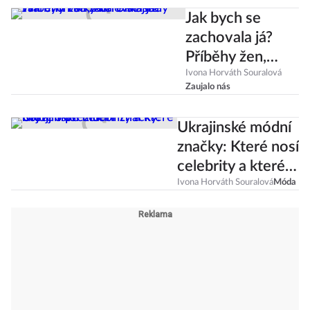
Jak bych se
zachovala já?
Příběhy žen,
které se staly
Ivona Horváth Souralová
Zaujalo nás
tvářemi války na
Ukrajině
Ukrajinské módní
značky: Které nosí
celebrity a které
bojují o přežití?
Ivona Horváth Souralová
Móda