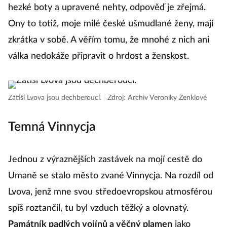
hezké boty a upravené nehty, odpověď je zřejmá.
Ony to totiž, moje milé české ušmudlané ženy, mají
zkrátka v sobě. A věřím tomu, že mnohé z nich ani
válka nedokáže připravit o hrdost a ženskost.
Zátiší Lvova jsou dechberoucí.
|
Zdroj: Archiv Veroniky Zenklové
Temná Vinnycja
Jednou z výraznějších zastávek na mojí cestě do
Umaně se stalo město zvané Vinnycja. Na rozdíl od
Lvova, jenž mne svou středoevropskou atmosférou
spíš roztančil, tu byl vzduch těžký a olovnatý.
Památník padlých vojínů a věčný plamen
jako