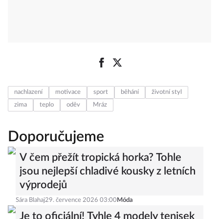
nachlazení
motivace
sport
běhání
životní styl
zima
teplo
oděv
Mráz
Doporučujeme
V čem přežít tropická horka? Tohle
jsou nejlepší chladivé kousky z letních
výprodejů
Sára Blahaj
29. července 2026 03:00
Móda
Je to oficiální! Tyhle 4 modely tenisek