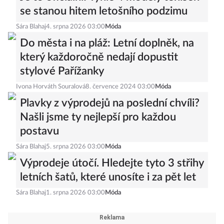
se stanou hitem letošního podzimu
Sára Blahaj
4. srpna 2026 03:00
Móda
Do města i na pláž: Letní doplněk, na
který každoročně nedají dopustit
stylové Pařížanky
Ivona Horváth Souralová
8. července 2024 03:00
Móda
Plavky z výprodejů na poslední chvíli?
Našli jsme ty nejlepší pro každou
postavu
Sára Blahaj
5. srpna 2026 03:00
Móda
Výprodeje útočí. Hledejte tyto 3 střihy
letních šatů, které unosíte i za pět let
Sára Blahaj
1. srpna 2026 03:00
Móda