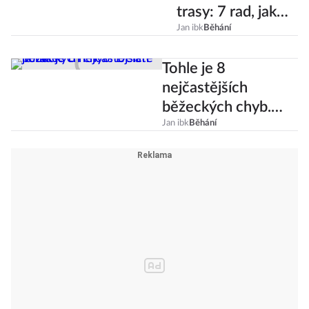
trasy: 7 rad, jak
bezpečně běhat
Jan ibk
Běhání
ve tmě
Tohle je 8
nejčastějších
běžeckých chyb.
Děláte je také?
Jan ibk
Běhání