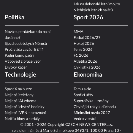
Jak na dokonalé letní mojito
6 lehkých letních salátů
Politika
Sport 2026
Nová superdávka: kdo na ní
MMA
dosáhne?
Fotbal 2026/27
Sjezd sudetských Němců
Hokej 2026
Proč vláda zavádí EET?
Tenis 2026
Padni komu padni
F1 2026
Výpověď z práce vzor
Atletika 2026
Divoký kačer
Cyklistika 2026
Technologie
Ekonomika
SpaceX na burze
Temu a clo
Nejlepší telefony
Spořicí účty
Nejlepší AI zdarma
Superdávka – změny
Nejlepší chytré hodinky
Chybějící roky k důchodu
Nejlepší VPN – srovnání
Minimální mzda 2027
Netflix filmy a seriály
Vedro v práci
© 2001 - 2026 Copyright
CZECH NEWS CENTER a.s.
se sídlem náměstí Marie Schmolkové 3493/1, 100 00 Praha 10 -