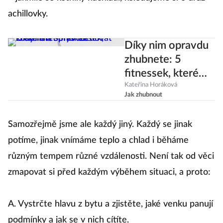
achillovky.
Díky nim opravdu
zhubnete: 5
fitnessek, které
má smysl sledovat
Kateřina Horáková
Jak zhubnout
Samozřejmě jsme ale každý jiný. Každý se jinak
potíme, jinak vnímáme teplo a chlad i běháme
různým tempem různé vzdálenosti. Není tak od věci
zmapovat si před každým výběhem situaci, a proto:
A. Vystrčte hlavu z bytu a zjistěte, jaké venku panují
podmínky a jak se v nich cítíte.