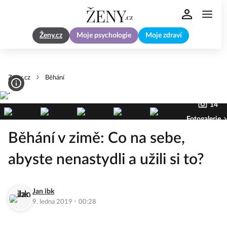
Ženy.cz
Moje psychologie
Moje zdraví
Zeny.cz
Běhání
14
Fotogalerie
Běhání v zimě: Co na sebe,
abyste nenastydli a užili si to?
Jan ibk
·
9. ledna 2019
00:28