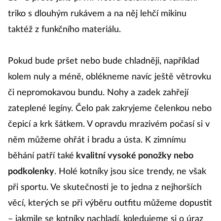
triko s dlouhým rukávem a na něj lehčí mikinu
taktéž z funkčního materiálu.
Pokud bude pršet nebo bude chladněji, například
kolem nuly a méně, oblékneme navíc ještě větrovku
či nepromokavou bundu. Nohy a zadek zahřejí
zateplené legíny. Čelo pak zakryjeme čelenkou nebo
čepicí a krk šátkem. V opravdu mrazivém počasí si v
něm můžeme ohřát i bradu a ústa. K zimnímu
běhání patří také
kvalitní vysoké ponožky nebo
podkolenky
. Holé kotníky jsou sice trendy, ne však
při sportu. Ve skutečnosti je to jedna z nejhorších
věcí, kterých se při výběru outfitu můžeme dopustit
– jakmile se kotníky nachladí, koledujeme si o úraz