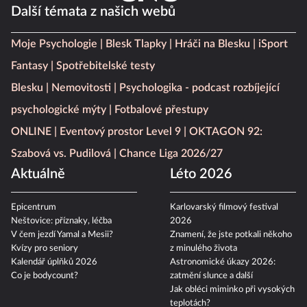
Další témata z našich webů
Moje Psychologie
Blesk Tlapky
Hráči na Blesku
iSport
Fantasy
Spotřebitelské testy
Blesku
Nemovitosti
Psychologika - podcast rozbíjející
psychologické mýty
Fotbalové přestupy
ONLINE
Eventový prostor Level 9
OKTAGON 92:
Szabová vs. Pudilová
Chance Liga 2026/27
Aktuálně
Léto 2026
Epicentrum
Karlovarský filmový festival
Neštovice: příznaky, léčba
2026
V čem jezdí Yamal a Mesii?
Znamení, že jste potkali někoho
Kvízy pro seniory
z minulého života
Kalendář úplňků 2026
Astronomické úkazy 2026:
Co je bodycount?
zatmění slunce a další
Jak obléci miminko při vysokých
teplotách?