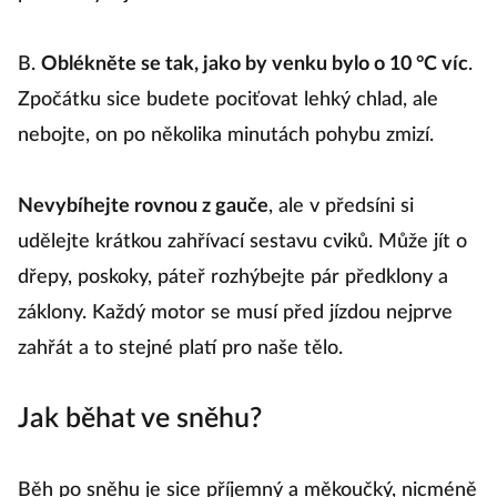
B.
Oblékněte se tak, jako by venku bylo o 10 °C víc
.
Zpočátku sice budete pociťovat lehký chlad, ale
nebojte, on po několika minutách pohybu zmizí.
Nevybíhejte rovnou z gauče
, ale v předsíni si
udělejte krátkou zahřívací sestavu cviků. Může jít o
dřepy, poskoky, páteř rozhýbejte pár předklony a
záklony. Každý motor se musí před jízdou nejprve
zahřát a to stejné platí pro naše tělo.
Jak běhat ve sněhu?
Běh po sněhu je sice příjemný a měkoučký, nicméně