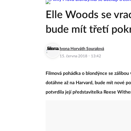
Elle Woods se vra
bude mít třetí pok
Ivona Horváth Souralová
·
15. června 2018
13:42
Filmová pohádka o blondýnce se zálibou 
dotáhne až na Harvard, bude mít nové p
potvrdila její představitelka Reese With