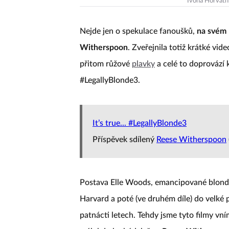
Ivona Horváth
Nejde jen o spekulace fanoušků,
na svém 
Witherspoon
. Zveřejnila totiž krátké vi
přitom růžové
plavky
a celé to doprovází k
#LegallyBlonde3.
It’s true... #LegallyBlonde3
Příspěvek sdílený
Reese Witherspoon
Postava Elle Woods, emancipované blondý
Harvard a poté (ve druhém díle) do velké p
patnácti letech. Tehdy jsme tyto filmy vn