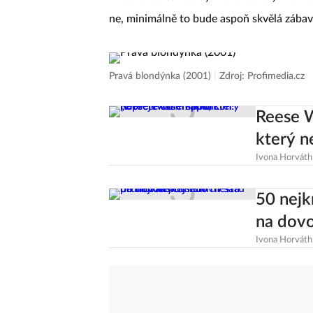
ne, minimálně to bude aspoň skvělá zába
Pravá blondýnka (2001)
|
Zdroj: Profimedia.cz
Reese W
který n
Ivona Horváth
50 nejk
na dovo
Ivona Horváth