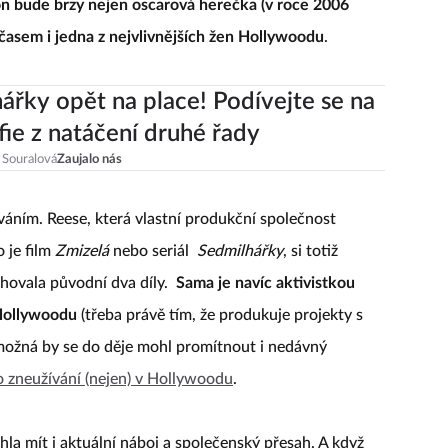
n bude brzy nejen oscarová herečka (v roce 2006
e časem i jedna z nejvlivnějších žen Hollywoodu
.
ářky opět na place! Podívejte se na
fie z natáčení druhé řady
 Souralová
Zaujalo nás
áváním. Reese, která vlastní produkční společnost
 je film
Zmizelá
nebo seriál
Sedmilhářky
, si totiž
ahovala původní dva díly.
Sama je navíc aktivistkou
 Hollywoodu
(třeba právě tím, že produkuje projekty s
 možná by se do děje mohl promítnout i nedávný
o zneužívání (nejen) v Hollywoodu
.
la mít i aktuální náboj a společenský přesah. A když