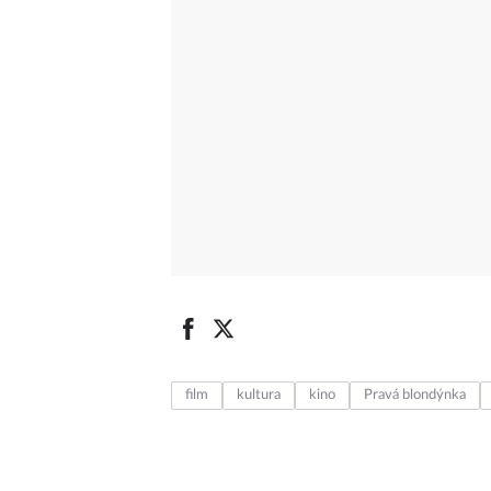
film
kultura
kino
Pravá blondýnka