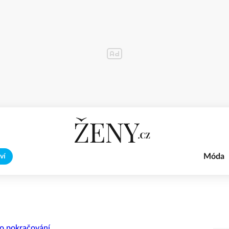
Móda
ví