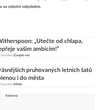
va na sobotní odpoledne.
itherspoon: „Utečte od chlapa,
epřeje vašim ambicím!“
 Souralová
Zaujalo nás
rásnějších pruhovaných letních šatů
lenou i do města
 Souralová
Móda