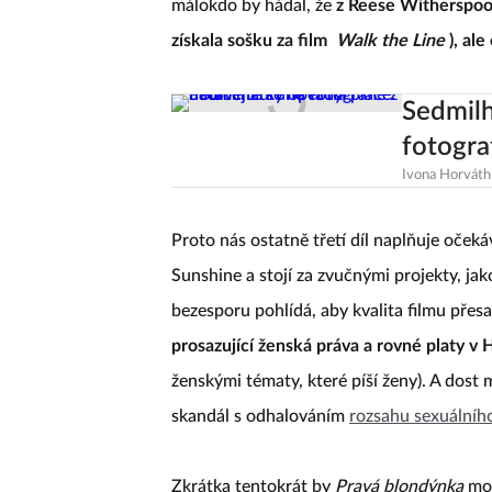
málokdo by hádal, že
z Reese Witherspoo
získala sošku za film
Walk the Line
), al
Sedmilh
fotogra
Ivona Horváth
Proto nás ostatně třetí díl naplňuje oček
Sunshine a stojí za zvučnými projekty, jako
bezesporu pohlídá, aby kvalita filmu přes
prosazující ženská práva a rovné platy v
ženskými tématy, které píší ženy). A dost
skandál s odhalováním
rozsahu sexuálníh
Zkrátka tentokrát by
Pravá blondýnka
moh