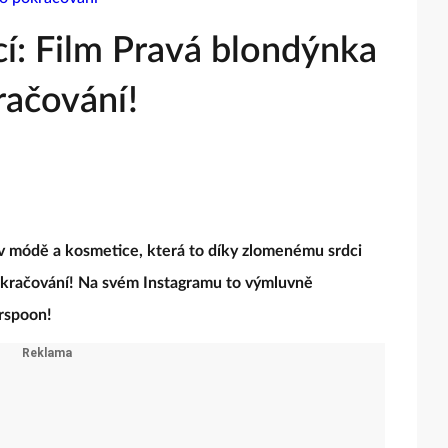
cí: Film Pravá blondýnka
račování!
v módě a kosmetice, která to díky zlomenému srdci
okračování! Na svém Instagramu to výmluvně
erspoon!