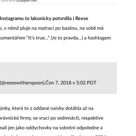
 Souralová
Zaujalo nás
Instagramu to lakonicky potvrdila i Reese
deo, v němž pluje na matraci po bazénu, na sobě má
omentářem "It’s true..." (Je to pravda...) a hashtagem
(@reesewitherspoon),Čen 7, 2018 v 5:02 PDT
nky, která to z oddané naivky dotáhla až na
rávnické firmy, se vrací po sedmnácti, respektive
ímali jen jako oddychovky na sobotní odpoledne a