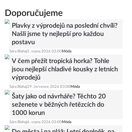
Doporučujeme
Plavky z výprodejů na poslední chvíli?
Našli jsme ty nejlepší pro každou
postavu
Sára Blahaj
5. srpna 2026 03:00
Móda
V čem přežít tropická horka? Tohle
jsou nejlepší chladivé kousky z letních
výprodejů
Sára Blahaj
29. července 2026 03:00
Móda
Šaty jako od návrháře? Těchto 20
seženete v běžných řetězcích do
1000 korun
Sára Blahaj
6. srpna 2026 03:00
Móda
Do města i na pláž: Letní doplněk, na