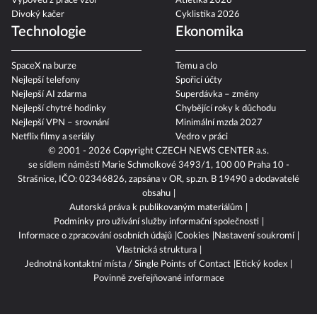
Výpověď z práce vzor
Atletika 2026
Divoký kačer
Cyklistika 2026
Technologie
Ekonomika
SpaceX na burze
Temu a clo
Nejlepší telefony
Spořicí účty
Nejlepší AI zdarma
Superdávka – změny
Nejlepší chytré hodinky
Chybějící roky k důchodu
Nejlepší VPN – srovnání
Minimální mzda 2027
Netflix filmy a seriály
Vedro v práci
© 2001 - 2026 Copyright
CZECH NEWS CENTER a.s.
se sídlem náměstí Marie Schmolkové 3493/1, 100 00 Praha 10 -
Strašnice, IČO: 02346826, zapsána v OR, sp.zn. B 19490 a dodavatelé
obsahu
Autorská práva k publikovaným materiálům
Podmínky pro užívání služby informační společnosti
Informace o zpracování osobních údajů
Cookies
Nastavení soukromí
Vlastnická struktura
Jednotná kontaktní místa / Single Points of Contact
Etický kodex
Povinně zveřejňované informace