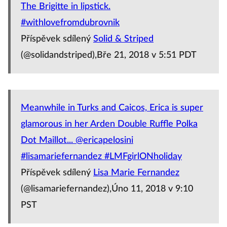
The Brigitte in lipstick.
#withlovefromdubrovnik
Příspěvek sdílený
Solid & Striped
(@solidandstriped),Bře 21, 2018 v 5:51 PDT
Meanwhile in Turks and Caicos, Erica is super
glamorous in her Arden Double Ruffle Polka
Dot Maillot... @ericapelosini
#lisamariefernandez #LMFgirlONholiday
Příspěvek sdílený
Lisa Marie Fernandez
(@lisamariefernandez),Úno 11, 2018 v 9:10
PST