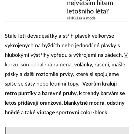
největším hitem
letošního léta?
uki
Krása a móda
Stále letí devadesátky a střih plavek velkoryse
vykrojených na hýždích nebo jednodílné plavky s
hlubokými výstřihy vpředu a výkrojemi na zádech.
V
kurzu jsou odhalená ramena
, volánky, řasení, mašle,
pásky a další roztomilé prvky, které si spojujeme
spíše se šaty nebo letními topy.
Vzorům kralují
retro puntíky a barevné pruhy, k trendy barvám se
letos přidávají oranžová, blankytně modrá, odstíny
hnědé a také vintage sportovní color-block.