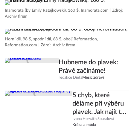
Inamorata (by Emily Ratajkowski), 160 $, Inamorata.com
|
Zdroj:
Archiv firem
Horní díl, 98 $, spodní díl, 68 $, obojí Reformation,
Reformation.com
|
Zdroj: Archiv firem
Hubneme do plavek:
Právě začínáme!
redakce Dieta
Měsíc zdraví
5 chyb, které
děláme při výběru
plavek. Jak najít ty
správné?
Ivona Horváth Souralová
Krása a móda