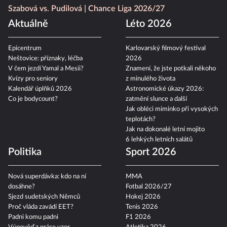
Szabová vs. Pudilová
Chance Liga 2026/27
Aktuálně
Léto 2026
Epicentrum
Karlovarský filmový festival
Neštovice: příznaky, léčba
2026
V čem jezdí Yamal a Mesii?
Znamení, že jste potkali někoho
Kvízy pro seniory
z minulého života
Kalendář úplňků 2026
Astronomické úkazy 2026:
Co je bodycount?
zatmění slunce a další
Jak obléci miminko při vysokých
teplotách?
Jak na dokonalé letní mojito
6 lehkých letních salátů
Politika
Sport 2026
Nová superdávka: kdo na ní
MMA
dosáhne?
Fotbal 2026/27
Sjezd sudetských Němců
Hokej 2026
Proč vláda zavádí EET?
Tenis 2026
Padni komu padni
F1 2026