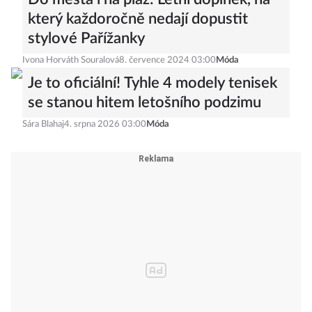
který každoročně nedají dopustit
stylové Pařížanky
Ivona Horváth Souralová
8. července 2024 03:00
Móda
Je to oficiální! Tyhle 4 modely tenisek
se stanou hitem letošního podzimu
Sára Blahaj
4. srpna 2026 03:00
Móda