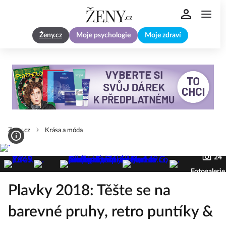
Ženy.cz
Moje psychologie
Moje zdraví
Zeny.cz
Krása a móda
24
Fotogalerie
Plavky 2018: Těšte se na
barevné pruhy, retro puntíky &