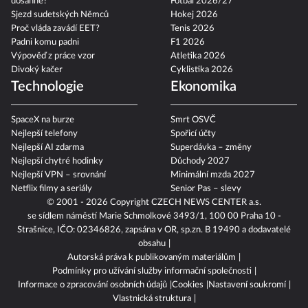
dosáhne?
Fotbal 2026/27
Sjezd sudetských Němců
Hokej 2026
Proč vláda zavádí EET?
Tenis 2026
Padni komu padni
F1 2026
Výpověď z práce vzor
Atletika 2026
Divoký kačer
Cyklistika 2026
Technologie
Ekonomika
SpaceX na burze
Smrt OSVČ
Nejlepší telefony
Spořicí účty
Nejlepší AI zdarma
Superdávka – změny
Nejlepší chytré hodinky
Důchody 2027
Nejlepší VPN – srovnání
Minimální mzda 2027
Netflix filmy a seriály
Senior Pas – slevy
© 2001 - 2026 Copyright
CZECH NEWS CENTER a.s.
se sídlem náměstí Marie Schmolkové 3493/1, 100 00 Praha 10 -
Strašnice, IČO: 02346826, zapsána v OR, sp.zn. B 19490 a dodavatelé
obsahu
Autorská práva k publikovaným materiálům
Podmínky pro užívání služby informační společnosti
Informace o zpracování osobních údajů
Cookies
Nastavení soukromí
Vlastnická struktura