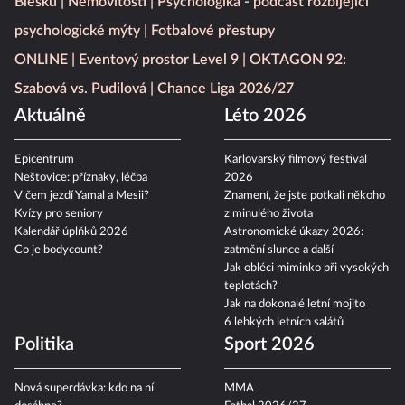
Blesku
Nemovitosti
Psychologika - podcast rozbíjející
psychologické mýty
Fotbalové přestupy
ONLINE
Eventový prostor Level 9
OKTAGON 92:
Szabová vs. Pudilová
Chance Liga 2026/27
Aktuálně
Léto 2026
Epicentrum
Karlovarský filmový festival
Neštovice: příznaky, léčba
2026
V čem jezdí Yamal a Mesii?
Znamení, že jste potkali někoho
Kvízy pro seniory
z minulého života
Kalendář úplňků 2026
Astronomické úkazy 2026:
Co je bodycount?
zatmění slunce a další
Jak obléci miminko při vysokých
teplotách?
Jak na dokonalé letní mojito
6 lehkých letních salátů
Politika
Sport 2026
Nová superdávka: kdo na ní
MMA