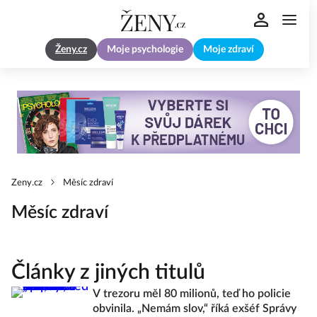
Ženy.cz
Moje psychologie
Moje zdraví
Zeny.cz
Měsíc zdraví
Měsíc zdraví
Články z jiných titulů
V trezoru měl 80 milionů, teď ho policie
obvinila. „Nemám slov,“ říká exšéf Správy