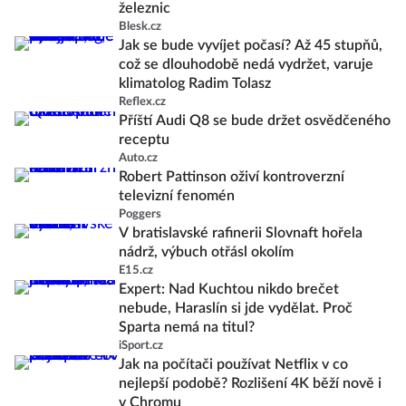
železnic
Blesk.cz
Jak se bude vyvíjet počasí? Až 45 stupňů,
což se dlouhodobě nedá vydržet, varuje
klimatolog Radim Tolasz
Reflex.cz
Příští Audi Q8 se bude držet osvědčeného
receptu
Auto.cz
Robert Pattinson oživí kontroverzní
televizní fenomén
Poggers
V bratislavské rafinerii Slovnaft hořela
nádrž, výbuch otřásl okolím
E15.cz
Expert: Nad Kuchtou nikdo brečet
nebude, Haraslín si jde vydělat. Proč
Sparta nemá na titul?
iSport.cz
Jak na počítači používat Netflix v co
nejlepší podobě? Rozlišení 4K běží nově i
v Chromu