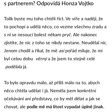
s partnerem? Odpovídá Honza Vojtko
Tolik byste mu toho chtěli říct. Ve víře a naději, že
to pochopí a udělá něco, co vezme všechnu zradu a
s ní se nesoucí bolest někam pryč. Ale nakonec
zjistíte, že nic z toho se nikdy nestane. Neudělal nic.
Jenom chodil a říkal, že mě
asi
pořád miluje, že mi
byl celou dobu
věrný
a že jsem to stejně celé
podělala
já.
To bylo opravdu málo, až příliš málo na to, abych
něco chtěla udělat i já. Neměla jsem konkrétní
očekávání ani představy, co by měl dělat a jak se
chovat, ale
podle mě má lítost vypadat úplně jinak
.