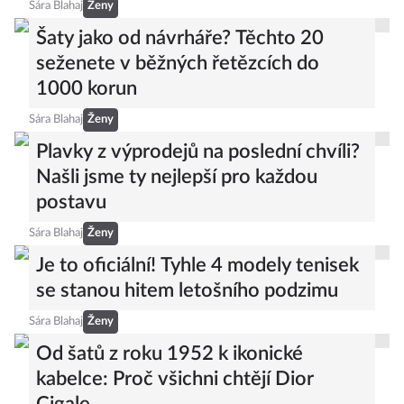
Sára Blahaj
Ženy
Šaty jako od návrháře? Těchto 20
seženete v běžných řetězcích do
1000 korun
Sára Blahaj
Ženy
Plavky z výprodejů na poslední chvíli?
Našli jsme ty nejlepší pro každou
postavu
Sára Blahaj
Ženy
Je to oficiální! Tyhle 4 modely tenisek
se stanou hitem letošního podzimu
Sára Blahaj
Ženy
Od šatů z roku 1952 k ikonické
kabelce: Proč všichni chtějí Dior