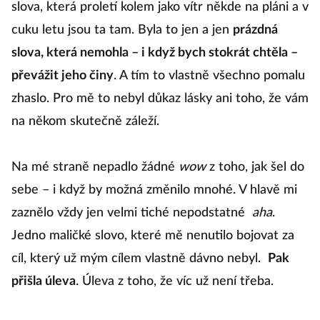
slova, která proletí kolem jako vítr někde na pláni a v
cuku letu jsou ta tam. Byla to jen a jen
prázdná
slova, která nemohla – i když bych stokrát chtěla –
převážit jeho činy
. A tím to vlastně všechno pomalu
zhaslo. Pro mě to nebyl důkaz lásky ani toho, že vám
na někom skutečně záleží.
Na mé straně nepadlo žádné
wow
z toho, jak šel do
sebe – i když by možná změnilo mnohé. V hlavě mi
zaznělo vždy jen velmi tiché nepodstatné
aha
.
Jedno maličké slovo, které mě nenutilo bojovat za
cíl, který už mým cílem vlastně dávno nebyl.
Pak
přišla úleva
. Úleva z toho, že víc už není třeba.