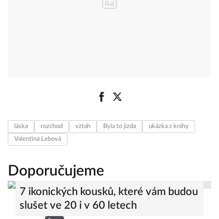
láska
rozchod
vztah
Byla to jízda
ukázka z knihy
Valentina Lebová
Doporučujeme
7 ikonických kousků, které vám budou
slušet ve 20 i v 60 letech