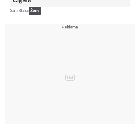
Cigale
Sára Blahaj
Ženy