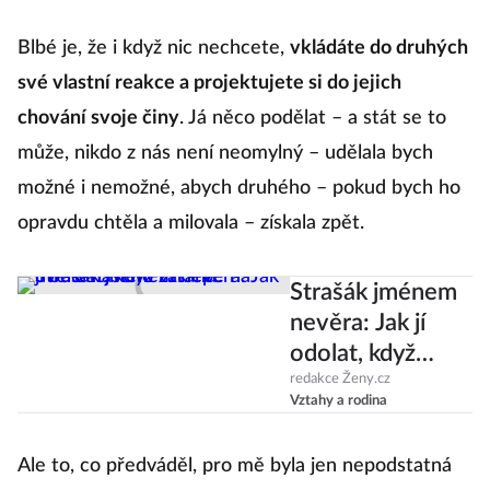
Blbé je, že i když nic nechcete,
vkládáte do druhých
své vlastní reakce a projektujete si do jejich
chování svoje činy
. Já něco podělat – a stát se to
může, nikdo z nás není neomylný – udělala bych
možné i nemožné, abych druhého – pokud bych ho
opravdu chtěla a milovala – získala zpět.
Strašák jménem
nevěra: Jak jí
odolat, když
zaklepe na dveře
redakce Ženy.cz
Vztahy a rodina
našeho vztahu?
Ale to, co předváděl, pro mě byla jen nepodstatná