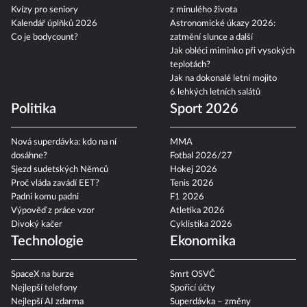
Kvízy pro seniory
z minulého života
Kalendář úplňků 2026
Astronomické úkazy 2026:
Co je bodycount?
zatmění slunce a další
Jak obléci miminko při vysokých
teplotách?
Jak na dokonalé letní mojito
6 lehkých letních salátů
Politika
Sport 2026
Nová superdávka: kdo na ní
MMA
dosáhne?
Fotbal 2026/27
Sjezd sudetských Němců
Hokej 2026
Proč vláda zavádí EET?
Tenis 2026
Padni komu padni
F1 2026
Výpověď z práce vzor
Atletika 2026
Divoký kačer
Cyklistika 2026
Technologie
Ekonomika
SpaceX na burze
Smrt OSVČ
Nejlepší telefony
Spořicí účty
Nejlepší AI zdarma
Superdávka – změny