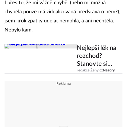
I přes to, že mi vážně chyběl (nebo mi možná
chyběla pouze má zidealizovaná představa o něm?),
jsem krok zpátky udělat nemohla, a ani nechtěla.
Nebylo kam.
Nejlepší lék na
rozchod?
Stanovte si
osobní cíle a
redakce Ženy.cz
Názory
začněte
pracovat sami
na sobě