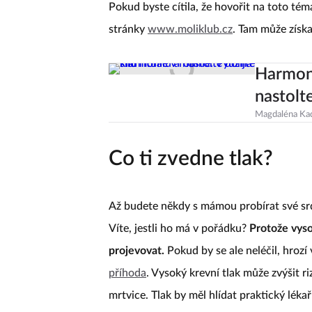
Pokud byste cítila, že hovořit na toto t
stránky
www.moliklub.cz
. Tam může získa
Harmoni
nastolt
Magdaléna Ka
Co ti zvedne tlak?
Až budete někdy s mámou probírat své srdeč
Víte, jestli ho má v pořádku?
Protože vyso
projevovat.
Pokud by se ale neléčil, hroz
příhoda
. Vysoký krevní tlak může zvýšit r
mrtvice. Tlak by měl hlídat praktický léka