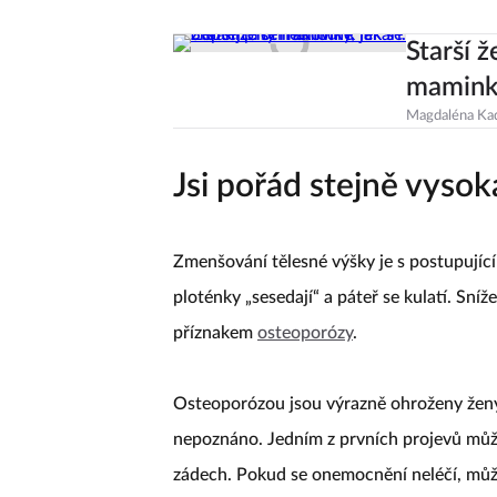
Starší 
maminky
Magdaléna Ka
Jsi pořád stejně vysok
Zmenšování tělesné výšky je s postupujíc
ploténky „sesedají“ a páteř se kulatí. Sní
příznakem
osteoporózy
.
Osteoporózou jsou výrazně ohroženy že
nepoznáno. Jedním z prvních projevů může 
zádech. Pokud se onemocnění neléčí, může 