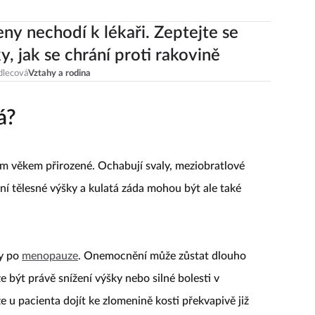
ženy nechodí k lékaři. Zeptejte se
, jak se chrání proti rakovině
dlecová
Vztahy a rodina
á?
ím věkem přirozené. Ochabují svaly, meziobratlové
žení tělesné výšky a kulatá záda mohou být ale také
ny po
menopauze
. Onemocnění může zůstat dlouho
být právě snížení výšky nebo silné bolesti v
u pacienta dojít ke zlomenině kosti překvapivě již