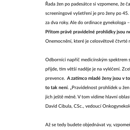
Řada žen po padesátce si vzpomene, že čas
screeningové vyšetření je pro ženy po 45.
za dva roky. Ale do ordinace gynekologa 
Přitom právě pravidelné prohlídky jsou ne
Onemocnění, které je celosvětově čtvrté 
Odborníci napříč medicínským spektrem s
přijde, tím větší naděje je na vyléčení. Zc
prevence.
A zatímco mladé ženy jsou v 
to tak není
. „Pravidelnost prohlídek u žen 
jich ještě méně. V tom vidíme hlavní oblas
David Cibula, CSc., vedoucí Onkogynekol
Až se tedy budete objednávat vy, vzpomeňt