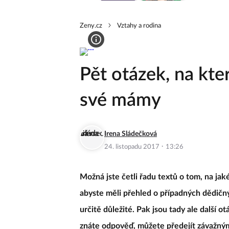
Zeny.cz
Vztahy a rodina
Pět otázek, na kte
své mámy
Irena Sládečková
·
24. listopadu 2017
13:26
Možná jste četli řadu textů o tom, na jaké
abyste měli přehled o případných dědičný
určitě důležité. Pak jsou tady ale další ot
znáte odpověď, můžete předejít závažným