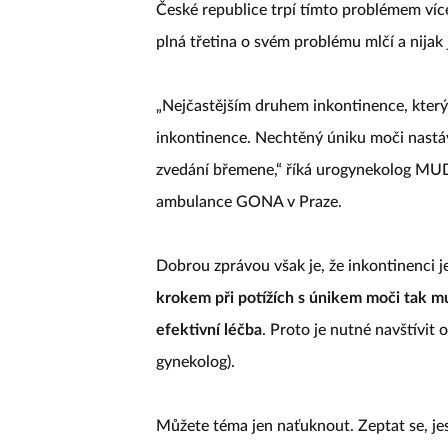
České republice trpí tímto problémem více 
plná třetina o svém problému mlčí a nijak j
„Nejčastějším druhem inkontinence, kterým
inkontinence. Nechtěný úniku moči nastá
zvedání břemene,“ říká urogynekolog MUD
ambulance GONA v Praze.
Dobrou zprávou však je, že inkontinenci 
krokem při potížích s únikem moči tak mus
efektivní léčba
. Proto je nutné navštívit 
gynekolog).
Můžete téma jen naťuknout. Zeptat se, jes