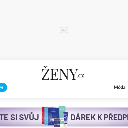
Móda
ví