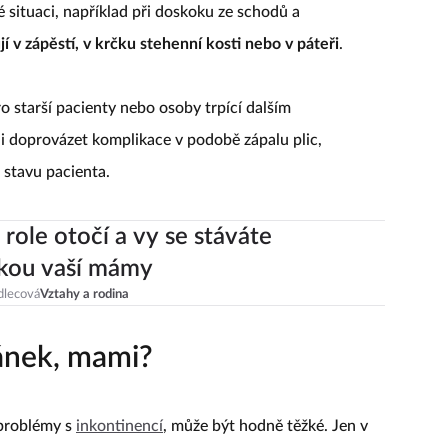
 situaci, například při doskoku ze schodů a
í v zápěstí, v krčku stehenní kosti nebo v páteři
.
 starší pacienty nebo osoby trpící dalším
doprovázet komplikace v podobě zápalu plic,
 stavu pacienta.
 role otočí a vy se stáváte
kou vaší mámy
dlecová
Vztahy a rodina
článek, mami?
 problémy s
inkontinencí
, může být hodně těžké. Jen v