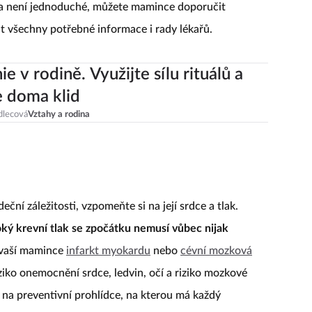
éma není jednoduché, můžete mamince doporučit
t všechny potřebné informace i rady lékařů.
e v rodině. Využijte sílu rituálů a
e doma klid
dlecová
Vztahy a rodina
ní záležitosti, vzpomeňte si na její srdce a tlak.
ký krevní tlak se zpočátku nemusí vůbec nijak
í vaší mamince
infarkt myokardu
nebo
cévní mozková
iziko onemocnění srdce, ledvin, očí a riziko mozkové
ř na preventivní prohlídce, na kterou má každý