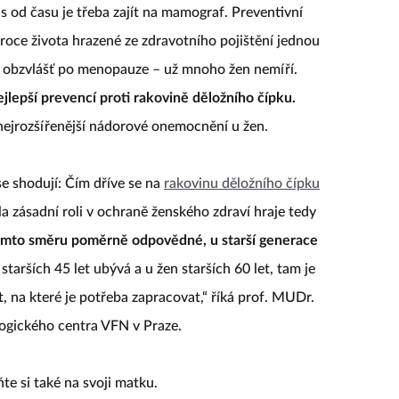
 od času je třeba zajít na mamograf. Preventivní
 roce života hrazené ze zdravotního pojištění jednou
– obzvlášť po menopauze – už mnoho žen nemíří.
jlepší prevencí proti rakovině děložního čípku.
nejrozšířenější nádorové onemocnění u žen.
e shodují: Čím dříve se na
rakovinu děložního čípku
ela zásadní roli v ochraně ženského zdraví hraje tedy
tomto směru poměrně odpovědné, u starší generace
starších 45 let ubývá a u žen starších 60 let, tam je
t, na které je potřeba zapracovat,“ říká prof. MUDr.
ogického centra VFN v Praze.
e si také na svoji matku.