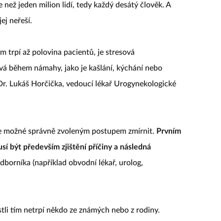
než jeden milion lidí, tedy každý desátý člověk. A
ej neřeší.
 trpí až polovina pacientů, je stresová
vá během námahy, jako je kašlání, kýchání nebo
r. Lukáš Horčička, vedoucí lékař Urogynekologické
je možné správně zvoleným postupem zmírnit.
Prvním
í být především zjištění příčiny a následná
odborníka (například obvodní lékař, urolog,
tli tím netrpí někdo ze známých nebo z rodiny.