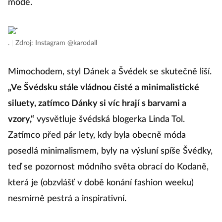
módě.
.
|
Zdroj: Instagram @karodall
Mimochodem, styl Dánek a Švédek se skutečně liší.
„Ve Švédsku stále vládnou čisté a minimalistické
siluety, zatímco Dánky si víc hrají s barvami a
vzory,“
vysvětluje švédská blogerka Linda Tol.
Zatímco před pár lety, kdy byla obecně móda
posedlá minimalismem, byly na výsluní spíše Švédky,
teď se pozornost módního světa obrací do Kodaně,
která je (obzvlášť v době konání fashion weeku)
nesmírně pestrá a inspirativní.