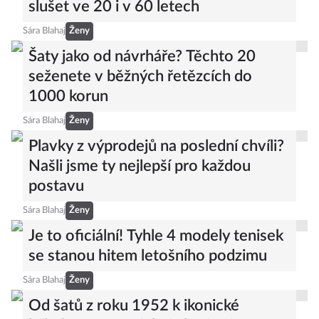
slušet ve 20 i v 60 letech
Sára Blahaj
Ženy
Šaty jako od návrháře? Těchto 20
seženete v běžných řetězcích do
1000 korun
Sára Blahaj
Ženy
Plavky z výprodejů na poslední chvíli?
Našli jsme ty nejlepší pro každou
postavu
Sára Blahaj
Ženy
Je to oficiální! Tyhle 4 modely tenisek
se stanou hitem letošního podzimu
Sára Blahaj
Ženy
Od šatů z roku 1952 k ikonické