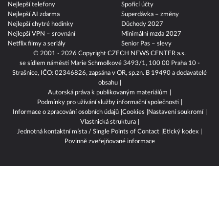
Nejlepší telefony
Spořicí účty
Nejlepší AI zdarma
Superdávka – změny
Nejlepší chytré hodinky
Důchody 2027
Nejlepší VPN – srovnání
Minimální mzda 2027
Netflix filmy a seriály
Senior Pas – slevy
© 2001 - 2026 Copyright
CZECH NEWS CENTER a.s.
se sídlem náměstí Marie Schmolkové 3493/1, 100 00 Praha 10 -
Strašnice, IČO: 02346826, zapsána v OR, sp.zn. B 19490 a dodavatelé
obsahu
Autorská práva k publikovaným materiálům
Podmínky pro užívání služby informační společnosti
Informace o zpracování osobních údajů
Cookies
Nastavení soukromí
Vlastnická struktura
Jednotná kontaktní místa / Single Points of Contact
Etický kodex
Povinně zveřejňované informace