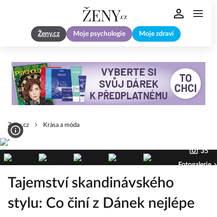
Ženy.cz
Moje psychologie
Moje zdraví
Zeny.cz
Krása a móda
35
Fotogalerie
Tajemství skandinávského
stylu: Co činí z Dánek nejlépe