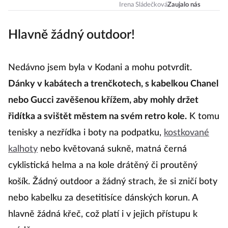
Francouzky?
Irena Sládečková
Zaujalo nás
Hlavně žádný outdoor!
Nedávno jsem byla v Kodani a mohu potvrdit.
Dánky v kabátech a trenčkotech, s kabelkou Chanel
nebo Gucci zavěšenou křížem, aby mohly držet
řidítka a svištět městem na svém retro kole.
K tomu
tenisky a nezřídka i boty na podpatku,
kostkované
kalhoty
nebo květovaná sukně, matná černá
cyklistická helma a na kole drátěný či proutěný
košík. Žádný outdoor a žádný strach, že si zničí boty
nebo kabelku za desetitisíce dánských korun. A
hlavně žádná křeč, což platí i v jejich přístupu k