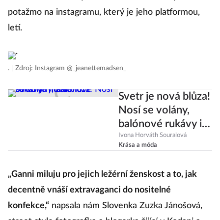
potažmo na instagramu, který je jeho platformou,
letí.
.
|
Zdroj: Instagram @_jeanettemadsen_
Svetr je nová blůza!
Nosí se volány,
balónové rukávy i
mašle
Ivona Horváth Souralová
Krása a móda
„Ganni miluju pro jejich ležérní ženskost a to, jak
decentně vnáší extravaganci do nositelné
konfekce,“
napsala nám Slovenka Zuzka Jánošová,