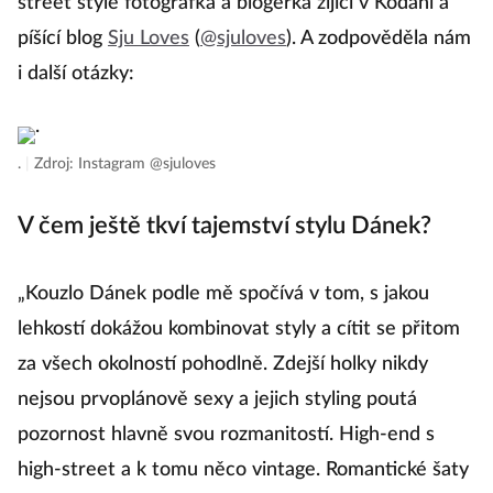
street style fotografka a blogerka žijící v Kodani a
píšící blog
Sju Loves
(
@sjuloves
). A zodpověděla nám
i další otázky:
.
|
Zdroj: Instagram @sjuloves
V čem ještě tkví tajemství stylu Dánek?
„Kouzlo Dánek podle mě spočívá v tom, s jakou
lehkostí dokážou kombinovat styly a cítit se přitom
za všech okolností pohodlně. Zdejší holky nikdy
nejsou prvoplánově sexy a jejich styling poutá
pozornost hlavně svou rozmanitostí. High-end s
high-street a k tomu něco vintage. Romantické šaty