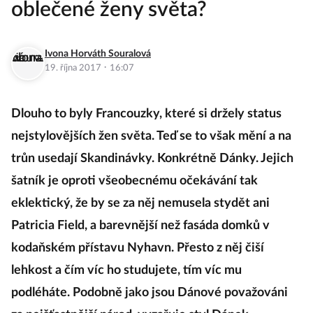
oblečené ženy světa?
Ivona Horváth Souralová
·
19. října 2017
16:07
Dlouho to byly Francouzky, které si držely status
nejstylovějších žen světa. Teď se to však mění a na
trůn usedají Skandinávky. Konkrétně Dánky. Jejich
šatník je oproti všeobecnému očekávání tak
eklektický, že by se za něj nemusela stydět ani
Patricia Field, a barevnější než fasáda domků v
kodaňském přístavu Nyhavn. Přesto z něj čiší
lehkost a čím víc ho studujete, tím víc mu
podléháte. Podobně jako jsou Dánové považováni