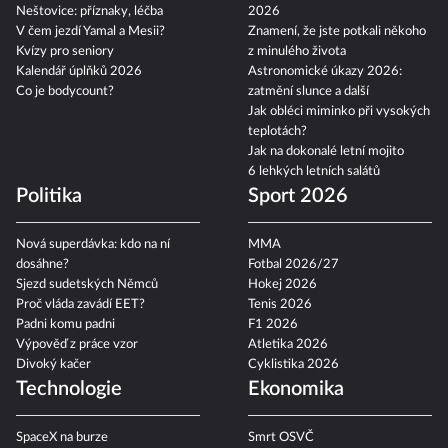
Neštovice: příznaky, léčba
2026
V čem jezdí Yamal a Mesii?
Znamení, že jste potkali někoho
Kvízy pro seniory
z minulého života
Kalendář úplňků 2026
Astronomické úkazy 2026:
Co je bodycount?
zatmění slunce a další
Jak obléci miminko při vysokých
teplotách?
Jak na dokonalé letní mojito
6 lehkých letních salátů
Politika
Sport 2026
Nová superdávka: kdo na ní
MMA
dosáhne?
Fotbal 2026/27
Sjezd sudetských Němců
Hokej 2026
Proč vláda zavádí EET?
Tenis 2026
Padni komu padni
F1 2026
Výpověď z práce vzor
Atletika 2026
Divoký kačer
Cyklistika 2026
Technologie
Ekonomika
SpaceX na burze
Smrt OSVČ