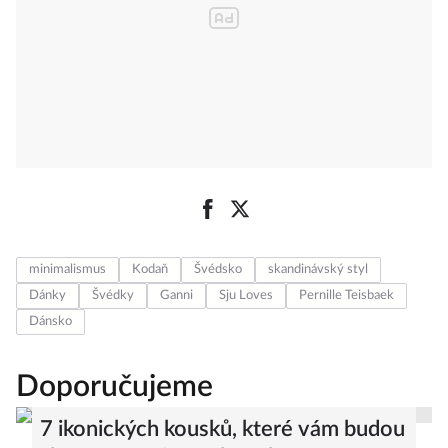
minimalismus
Kodaň
Švédsko
skandinávský styl
Dánky
Švédky
Ganni
Sju Loves
Pernille Teisbaek
Dánsko
Doporučujeme
7 ikonických kousků, které vám budou