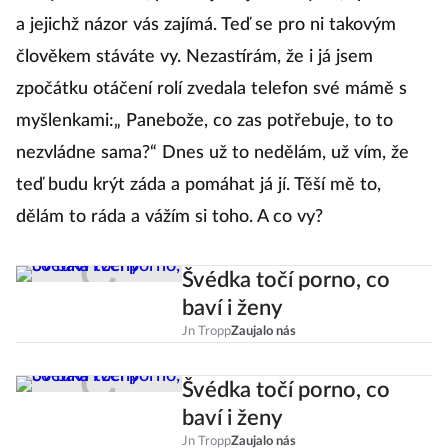
a jejichž názor vás zajímá. Teď se pro ni takovým
člověkem stáváte vy. Nezastírám, že i já jsem
zpočátku otáčení rolí zvedala telefon své mámě s
myšlenkami:„ Panebože, co zas potřebuje, to to
nezvládne sama?“ Dnes už to nedělám, už vím, že
teď budu krýt záda a pomáhat já jí. Těší mě to,
dělám to ráda a vážím si toho. A co vy?
Švédka točí porno, co
baví i ženy
Jn Tropp
Zaujalo nás
Švédka točí porno, co
baví i ženy
Jn Tropp
Zaujalo nás