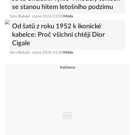
se stanou hitem letošního podzimu
Sára Blahaj
4. srpna 2026 03:00
Móda
Od šatů z roku 1952 k ikonické
kabelce: Proč všichni chtějí Dior
Cigale
Sára Blahaj
3. srpna 2026 03:00
Móda