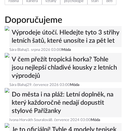
rodina
kariéra
vztahy
psychologie
stáří
děti
Doporučujeme
Výprodeje útočí. Hledejte tyto 3 střihy
letních šatů, které unosíte i za pět let
Sára Blahaj
1. srpna 2026 03:00
Móda
V čem přežít tropická horka? Tohle
jsou nejlepší chladivé kousky z letních
výprodejů
Sára Blahaj
29. července 2026 03:00
Móda
Do města i na pláž: Letní doplněk, na
který každoročně nedají dopustit
stylové Pařížanky
Ivona Horváth Souralová
8. července 2024 03:00
Móda
Je to oficiální! Tyhle 4 modely tenisek