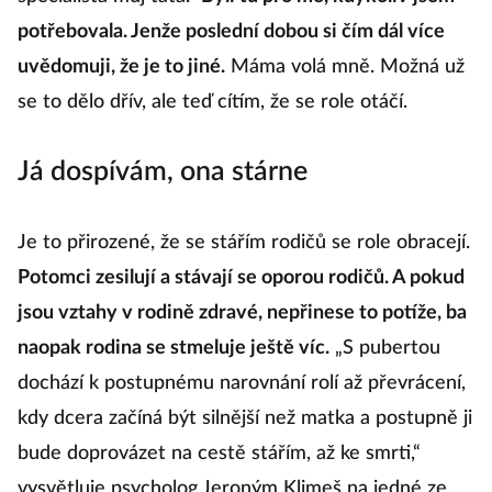
potřebovala. Jenže poslední dobou si čím dál více
uvědomuji, že je to jiné.
Máma volá mně. Možná už
se to dělo dřív, ale teď cítím, že se role otáčí.
Já dospívám, ona stárne
Je to přirozené, že se stářím rodičů se role obracejí.
Potomci zesilují a stávají se oporou rodičů. A pokud
jsou vztahy v rodině zdravé, nepřinese to potíže, ba
naopak rodina se stmeluje ještě víc.
„S pubertou
dochází k postupnému narovnání rolí až převrácení,
kdy dcera začíná být silnější než matka a postupně ji
bude doprovázet na cestě stářím, až ke smrti,“
vysvětluje psycholog Jeroným Klimeš na jedné ze