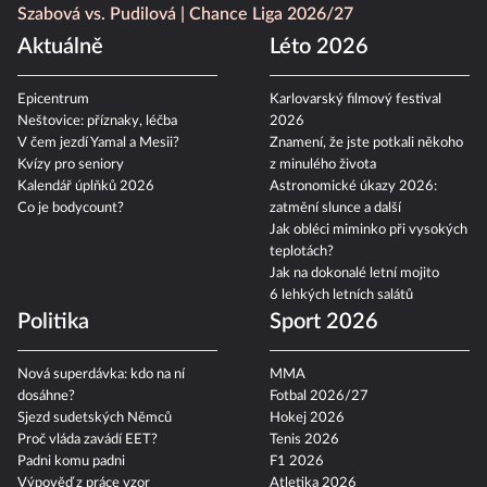
Szabová vs. Pudilová
Chance Liga 2026/27
Aktuálně
Léto 2026
Epicentrum
Karlovarský filmový festival
Neštovice: příznaky, léčba
2026
V čem jezdí Yamal a Mesii?
Znamení, že jste potkali někoho
Kvízy pro seniory
z minulého života
Kalendář úplňků 2026
Astronomické úkazy 2026:
Co je bodycount?
zatmění slunce a další
Jak obléci miminko při vysokých
teplotách?
Jak na dokonalé letní mojito
6 lehkých letních salátů
Politika
Sport 2026
Nová superdávka: kdo na ní
MMA
dosáhne?
Fotbal 2026/27
Sjezd sudetských Němců
Hokej 2026
Proč vláda zavádí EET?
Tenis 2026
Padni komu padni
F1 2026
Výpověď z práce vzor
Atletika 2026