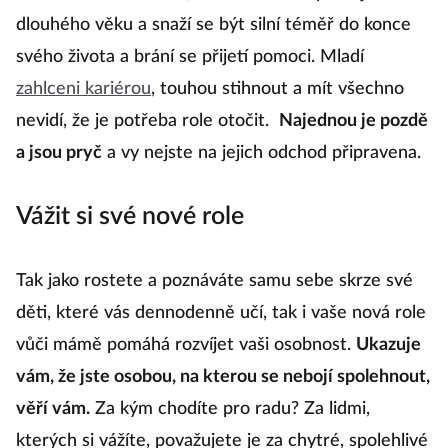
dlouhého věku a snaží se být silní téměř do konce
svého života a brání se přijetí pomoci. Mladí
zahlceni kariérou
, touhou stihnout a mít všechno
nevidí, že je potřeba role otočit.
Najednou je pozdě
a jsou pryč
a vy nejste na jejich odchod připravena.
Vážit si své nové role
Tak jako rostete a poznáváte samu sebe skrze své
děti, které vás dennodenně učí, tak i vaše nová role
vůči mámě pomáhá rozvíjet vaši osobnost.
Ukazuje
vám, že jste osobou, na kterou se nebojí spolehnout,
věří vám.
Za kým chodíte pro radu? Za lidmi,
kterých si vážíte, považujete je za chytré, spolehlivé