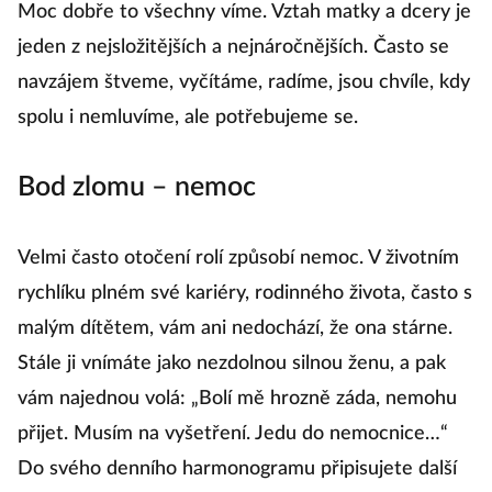
Moc dobře to všechny víme. Vztah matky a dcery je
jeden z nejsložitějších a nejnáročnějších. Často se
navzájem štveme, vyčítáme, radíme, jsou chvíle, kdy
spolu i nemluvíme, ale potřebujeme se.
Bod zlomu – nemoc
Velmi často otočení rolí způsobí nemoc. V životním
rychlíku plném své kariéry, rodinného života, často s
malým dítětem, vám ani nedochází, že ona stárne.
Stále ji vnímáte jako nezdolnou silnou ženu, a pak
vám najednou volá: „Bolí mě hrozně záda, nemohu
přijet. Musím na vyšetření. Jedu do nemocnice…“
Do svého denního harmonogramu připisujete další