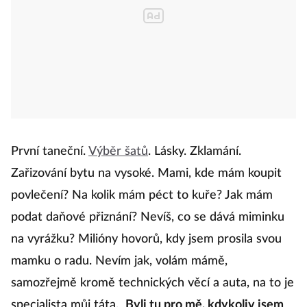
První taneční.
Výběr šatů
. Lásky. Zklamání.
Zařizování bytu na vysoké. Mami, kde mám koupit
povlečení? Na kolik mám péct to kuře? Jak mám
podat daňové přiznání? Nevíš, co se dává miminku
na vyrážku? Milióny hovorů, kdy jsem prosila svou
mamku o radu. Nevím jak, volám mámě,
samozřejmě kromě technických věcí a auta, na to je
specialista můj táta.
Byli tu pro mě, kdykoliv jsem