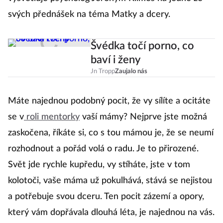
svých přednášek na téma Matky a dcery.
Švédka točí porno, co
baví i ženy
Jn Tropp
Zaujalo nás
Máte najednou podobný pocit, že vy sílíte a ocitáte
se v
roli mentorky
vaší mámy? Nejprve jste možná
zaskočena, říkáte si, co s tou mámou je, že se neumí
rozhodnout a pořád volá o radu. Je to přirozené.
Svět jde rychle kupředu, vy stíháte, jste v tom
kolotoči, vaše máma už pokulhává, stává se nejistou
a potřebuje svou dceru. Ten pocit zázemí a opory,
který vám dopřávala dlouhá léta, je najednou na vás.