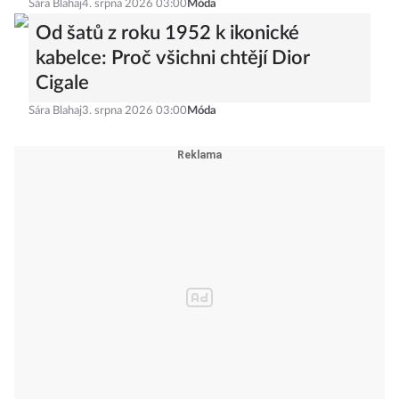
Sára Blahaj
4. srpna 2026 03:00
Móda
Od šatů z roku 1952 k ikonické
kabelce: Proč všichni chtějí Dior
Cigale
Sára Blahaj
3. srpna 2026 03:00
Móda