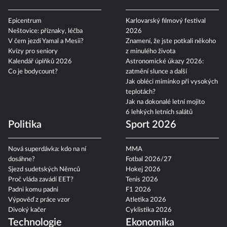
Epicentrum
Karlovarský filmový festival
Neštovice: příznaky, léčba
2026
V čem jezdí Yamal a Mesii?
Znamení, že jste potkali někoho
Kvízy pro seniory
z minulého života
Kalendář úplňků 2026
Astronomické úkazy 2026:
Co je bodycount?
zatmění slunce a další
Jak obléci miminko při vysokých
teplotách?
Jak na dokonalé letní mojito
6 lehkých letních salátů
Politika
Sport 2026
Nová superdávka: kdo na ní
MMA
dosáhne?
Fotbal 2026/27
Sjezd sudetských Němců
Hokej 2026
Proč vláda zavádí EET?
Tenis 2026
Padni komu padni
F1 2026
Výpověď z práce vzor
Atletika 2026
Divoký kačer
Cyklistika 2026
Technologie
Ekonomika