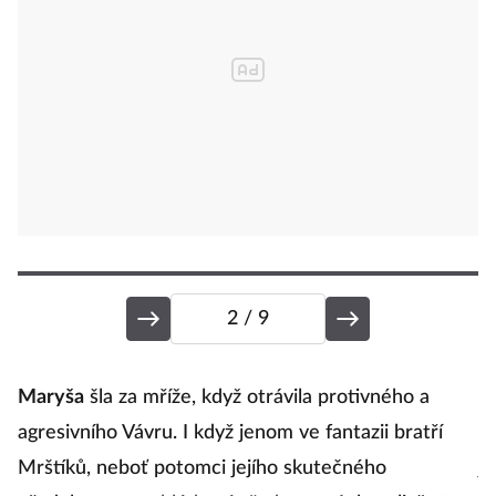
2
/ 9
Maryša
šla za mříže, když otrávila protivného a
So
agresivního Vávru. I když jenom ve fantazii bratří
s
Mrštíků, neboť potomci jejího skutečného
je