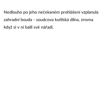
Nedlouho po jeho nečekaném prohlášení vzplanula
ž
zahradní bouda - soudcova kutilská dílna, zrovna
ž
když si v ní balil své nářadí.
ví.
V
An
v
p
pa
a
p
by