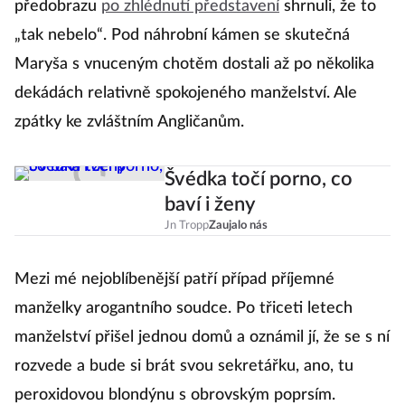
předobrazu
po zhlédnutí představení
shrnuli, že to
n
„tak nebelo“. Pod náhrobní kámen se skutečná
a
Maryša s vnuceným chotěm dostali až po několika
uh
dekádách relativně spokojeného manželství. Ale
p
zpátky ke zvláštním Angličanům.
Švédka točí porno, co
baví i ženy
Jn Tropp
Zaujalo nás
So
Mezi mé nejoblíbenější patří případ příjemné
o
manželky arogantního soudce. Po třiceti letech
n
manželství přišel jednou domů a oznámil jí, že se s ní
ob
rozvede a bude si brát svou sekretářku, ano, tu
o
a
peroxidovou blondýnu s obrovským poprsím.
p