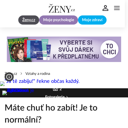
Ženy.cz
Moje psychologie
Moje zdraví
Zeny.cz
Vztahy a rodina
2
Fotogalerie
Máte chuť ho zabít! Je to
normální?