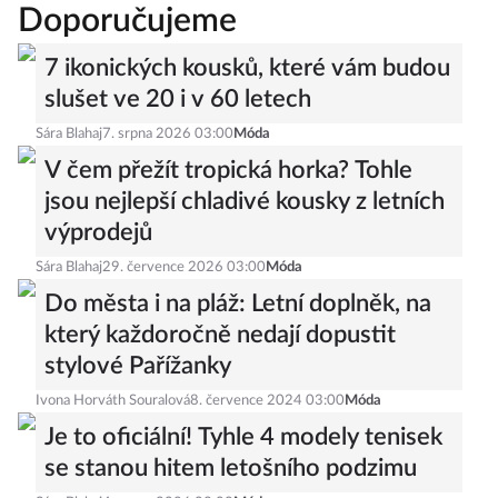
Doporučujeme
7 ikonických kousků, které vám budou
slušet ve 20 i v 60 letech
Sára Blahaj
7. srpna 2026 03:00
Móda
V čem přežít tropická horka? Tohle
jsou nejlepší chladivé kousky z letních
výprodejů
Sára Blahaj
29. července 2026 03:00
Móda
Do města i na pláž: Letní doplněk, na
který každoročně nedají dopustit
stylové Pařížanky
Ivona Horváth Souralová
8. července 2024 03:00
Móda
Je to oficiální! Tyhle 4 modely tenisek
se stanou hitem letošního podzimu