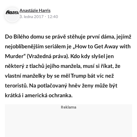
Anastázie Harris
·
3. ledna 2017
12:40
Do Bílého domu se právě stěhuje první dáma, jejímž
nejoblíbenějším seriálem je „How to Get Away with
Murder“ (Vražedná práva). Kdo kdy slyšel jen
některý z tlachů jejího manžela, musí si říkat, že
vlastní manželky by se měl Trump bát víc než
teroristů. Na potlačovaný hněv ženy může být
krátká i americká ochranka.