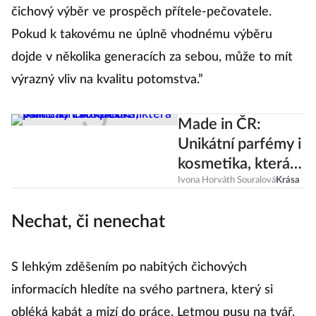
čichový výběr ve prospěch přítele-pečovatele.
Pokud k takovému ne úplně vhodnému výběru
dojde v několika generacích za sebou, může to mít
výrazný vliv na kvalitu potomstva.”
Made in ČR:
Unikátní parfémy i
kosmetika, která
vám zachrání pleť
Ivona Horváth Souralová
Krása
Nechat, či nenechat
S lehkým zděšením po nabitých čichových
informacích hledíte na svého partnera, který si
obléká kabát a mizí do práce. Letmou pusu na tvář,