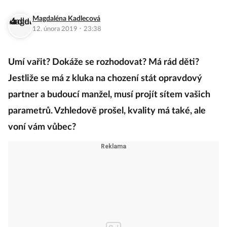
Magdaléna Kadlecová
·
12. února 2019
23:38
Umí vařit? Dokáže se rozhodovat? Má rád děti?
Jestliže se má z kluka na chození stát opravdový
partner a budoucí manžel, musí projít sítem vašich
parametrů. Vzhledově prošel, kvality má také, ale
voní vám vůbec?