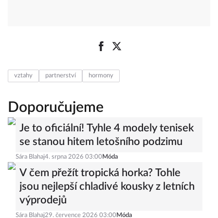
vztahy
partnerství
hormony
Doporučujeme
Je to oficiální! Tyhle 4 modely tenisek
se stanou hitem letošního podzimu
Sára Blahaj
4. srpna 2026 03:00
Móda
V čem přežít tropická horka? Tohle
jsou nejlepší chladivé kousky z letních
výprodejů
Sára Blahaj
29. července 2026 03:00
Móda