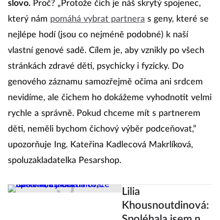
slovo.
Proč? „Protože čich je náš skrytý spojenec,
který nám
pomáhá vybrat partnera
s geny, které se
nejlépe hodí (jsou co nejméně podobné) k naší
vlastní genové sadě. Cílem je, aby vznikly po všech
stránkách zdravé děti, psychicky i fyzicky. Do
genového záznamu samozřejmě očima ani srdcem
nevidíme, ale čichem ho dokážeme vyhodnotit velmi
rychle a správně. Pokud chceme mít s partnerem
děti, neměli bychom čichový výběr podceňovat,”
upozorňuje Ing. Kateřina Kadlecová Makrlíková,
spoluzakladatelka Pesarshop.
Lilia
Khousnoutdinová:
Spoléhala jsem na