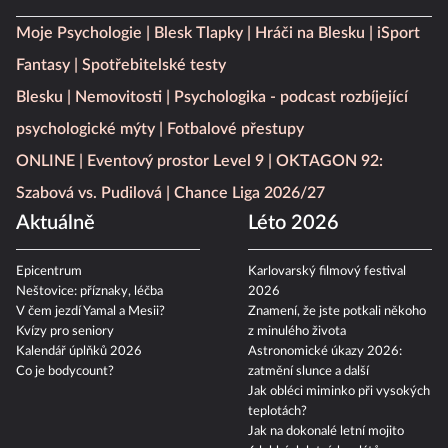
Moje Psychologie
Blesk Tlapky
Hráči na Blesku
iSport
Fantasy
Spotřebitelské testy
Blesku
Nemovitosti
Psychologika - podcast rozbíjející
psychologické mýty
Fotbalové přestupy
ONLINE
Eventový prostor Level 9
OKTAGON 92:
Szabová vs. Pudilová
Chance Liga 2026/27
Aktuálně
Léto 2026
Epicentrum
Karlovarský filmový festival
Neštovice: příznaky, léčba
2026
V čem jezdí Yamal a Mesii?
Znamení, že jste potkali někoho
Kvízy pro seniory
z minulého života
Kalendář úplňků 2026
Astronomické úkazy 2026:
Co je bodycount?
zatmění slunce a další
Jak obléci miminko při vysokých
teplotách?
Jak na dokonalé letní mojito