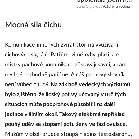
to, že Karel ví, co
Jana Ciglerová
Vztahy a rodina
dělá
Mocná síla čichu
Komunikace mnohých zvířat stojí na využívání
čichových signálů. Patří mezi ně ryby, plazi, ale
mistry pachové komunikace zůstávají savci, a tam
my lidé rozhodně patříme. A náš pachový slovník
není vůbec chudý.
Na základě vědeckých výzkumů
bylo zjištěno, že lidský pot vylučovaný v určitých
situacích může podprahově působit i na další
jedince v širším okolí. Takový efekt má například
pouhý oděv se stopami potu ženy ve fázi ovulace.
Mužům v okolí prudce stoupá hladina testosteronu,