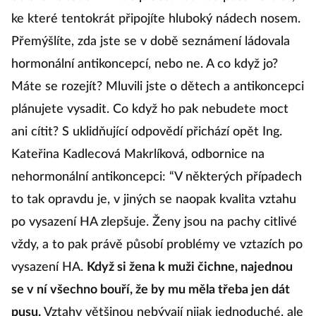
ke které tentokrát připojíte hluboký nádech nosem.
Přemýšlíte, zda jste se v době seznámení ládovala
hormonální antikoncepcí, nebo ne. A co když jo?
Máte se rozejít? Mluvili jste o dětech a antikoncepci
plánujete vysadit. Co když ho pak nebudete moct
ani cítit? S uklidňující odpovědí přichází opět Ing.
Kateřina Kadlecová Makrlíková, odbornice na
nehormonální antikoncepci: “V některých případech
to tak opravdu je, v jiných se naopak kvalita vztahu
po vysazení HA zlepšuje. Ženy jsou na pachy citlivé
vždy, a to pak právě působí problémy ve vztazích po
vysazení HA.
Když si žena k muži čichne, najednou
se v ní všechno bouří, že by mu měla třeba jen dát
pusu.
Vztahy většinou nebývají nijak jednoduché, ale