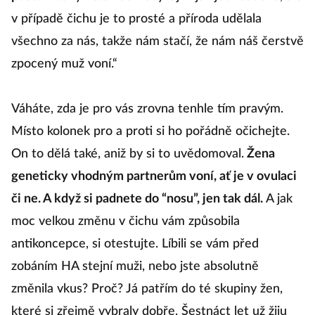
v případě čichu je to prosté a příroda udělala
všechno za nás, takže nám stačí, že nám náš čerstvě
zpocený muž voní.“
Váháte, zda je pro vás zrovna tenhle tím pravým.
Místo kolonek pro a proti si ho pořádně očichejte.
On to dělá také, aniž by si to uvědomoval.
Žena
geneticky vhodným partnerům voní, ať je v ovulaci
či ne. A když si padnete do “nosu”, jen tak dál.
A jak
moc velkou změnu v čichu vám způsobila
antikoncepce, si otestujte. Líbili se vám před
zobáním HA stejní muži, nebo jste absolutně
změnila vkus? Proč? Já patřím do té skupiny žen,
které si zřejmě vybraly dobře. Šestnáct let už žiju