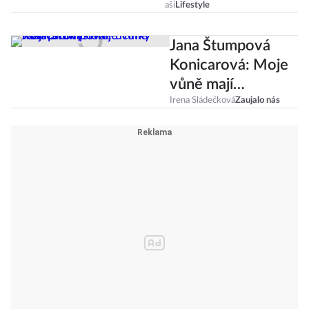
horoskopu?
aši
Lifestyle
Jana Štumpová
Konicarová: Moje
vůně mají
promyšlené účinky
Irena Sládečková
Zaujalo nás