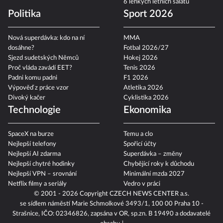
6 lehkých letních salátů
Politika
Sport 2026
Nová superdávka: kdo na ní
MMA
dosáhne?
Fotbal 2026/27
Sjezd sudetských Němců
Hokej 2026
Proč vláda zavádí EET?
Tenis 2026
Padni komu padni
F1 2026
Výpověď z práce vzor
Atletika 2026
Divoký kačer
Cyklistika 2026
Technologie
Ekonomika
SpaceX na burze
Temu a clo
Nejlepší telefony
Spořicí účty
Nejlepší AI zdarma
Superdávka – změny
Nejlepší chytré hodinky
Chybějící roky k důchodu
Nejlepší VPN – srovnání
Minimální mzda 2027
Netflix filmy a seriály
Vedro v práci
© 2001 - 2026 Copyright
CZECH NEWS CENTER a.s.
se sídlem náměstí Marie Schmolkové 3493/1, 100 00 Praha 10 -
Strašnice, IČO: 02346826, zapsána v OR, sp.zn. B 19490 a dodavatelé