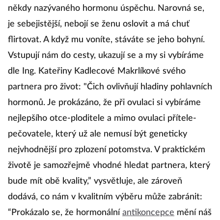
někdy nazývaného hormonu úspěchu. Narovná se,
je sebejistější, nebojí se ženu oslovit a má chuť
flirtovat. A když mu voníte, stáváte se jeho bohyní.
Vstupují nám do cesty, ukazují se a my si vybíráme
dle Ing. Kateřiny Kadlecové Makrlíkové svého
partnera pro život: "Čich ovlivňují hladiny pohlavních
hormonů. Je prokázáno, že při ovulaci si vybíráme
nejlepšího otce-ploditele a mimo ovulaci přítele-
pečovatele, který už ale nemusí být geneticky
nejvhodnější pro zplození potomstva. V praktickém
životě je samozřejmě vhodné hledat partnera, který
bude mít obě kvality,” vysvětluje, ale zároveň
dodává, co nám v kvalitním výběru může zabránit:
“Prokázalo se, že hormonální
antikoncepce
mění náš