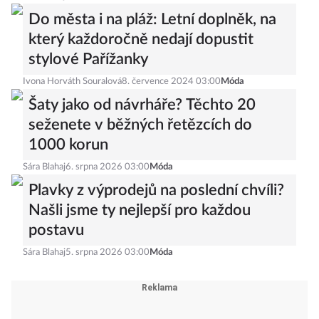
Do města i na pláž: Letní doplněk, na
který každoročně nedají dopustit
stylové Pařížanky
Ivona Horváth Souralová
8. července 2024 03:00
Móda
Šaty jako od návrháře? Těchto 20
seženete v běžných řetězcích do
1000 korun
Sára Blahaj
6. srpna 2026 03:00
Móda
Plavky z výprodejů na poslední chvíli?
Našli jsme ty nejlepší pro každou
postavu
Sára Blahaj
5. srpna 2026 03:00
Móda