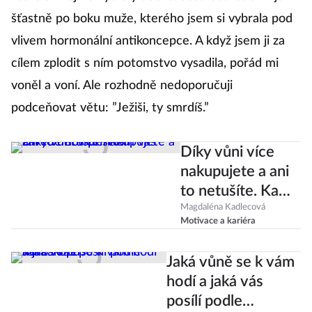
šťastně po boku muže, kterého jsem si vybrala pod
vlivem hormonální antikoncepce. A když jsem ji za
cílem zplodit s ním potomstvo vysadila, pořád mi
voněl a voní. Ale rozhodně nedoporučuji
podceňovat větu: ”Ježiši, ty smrdíš.”
Díky vůni více
nakupujete a ani
to netušíte. Kam
vás zavede nos
Magdaléna Kadlecová
Motivace a kariéra
příště?
Jaká vůně se k vám
hodí a jaká vás
posílí podle