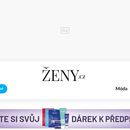
Móda
ví