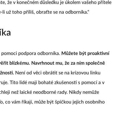
ňte, že v konečném důsledku je úkolem vašeho přítele
-li už toho příliš, obraťte se na odborníka.“
íka
a pomoci podpora odborníka.
Můžete být proaktivní
věřit blízkému. Navrhnout mu, že za ním společně
žnosti.
Není od věci obrátit se na krizovou linku
uje. Tito lidé mají bohaté zkušenosti s pomocí a v
hleji než laické neodborné rady. Nikdy nemůže
o, co vám říkají, může být špičkou jejich osobního