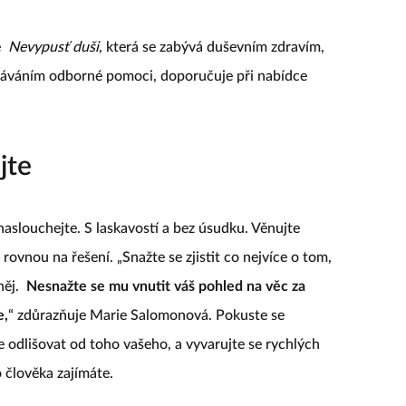
e
Nevypusť duši
, která se zabývá duševním zdravím,
edáváním odborné pomoci, doporučuje při nabídce
jte
aslouchejte. S laskavostí a bez úsudku. Věnujte
rovnou na řešení. „Snažte se zjistit co nejvíce o tom,
něj.
Nesnažte se mu vnutit váš pohled na věc za
e,
“ zdůrazňuje Marie Salomonová. Pokuste se
e odlišovat od toho vašeho, a vyvarujte se rychlých
 člověka zajímáte.