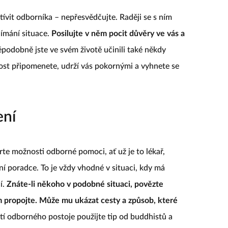
tívit odborníka – nepřesvědčujte. Raději se s ním
nímání situace.
Posilujte v něm pocit důvěry ve vás a
podobně jste ve svém životě učinili také někdy
ost připomenete, udrží vás pokornými a vyhnete se
ení
te možnosti odborné pomoci, ať už je to lékař,
ní poradce. To je vždy vhodné v situaci, kdy má
í.
Znáte-li někoho v podobné situaci, povězte
 propojte. Může mu ukázat cesty a způsob, které
í odborného postoje použijte tip od buddhistů a