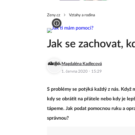
Zeny.cz
Vztahy a rodina
Jak se zachovat, k
Magdaléna Kadlecová
·
1. června 2020
15:29
S problémy se potýká každý z nás. Když 
kdy se obrátit na přátele nebo kdy je lepš
tápeme. Jak podat pomocnou ruku a opr
správnou?