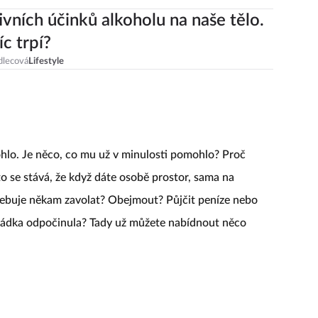
ivních účinků alkoholu na naše tělo.
íc trpí?
dlecová
Lifestyle
ohlo. Je něco, co mu už v minulosti pomohlo? Proč
o se stává, že když dáte osobě prostor, sama na
řebuje někam zavolat? Obejmout? Půjčit peníze nebo
marádka odpočinula? Tady už můžete nabídnout něco