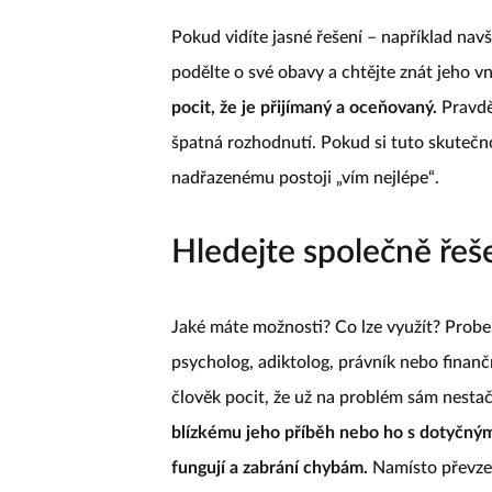
Pokud vidíte jasné řešení – například navš
podělte o své obavy a chtějte znát jeho v
pocit, že je přijímaný a oceňovaný.
Pravdě
špatná rozhodnutí. Pokud si tuto skutečn
nadřazenému postoji „vím nejlépe“.
Hledejte společně řeš
Jaké máte možnosti? Co lze využít? Prober
psycholog, adiktolog, právník nebo finanč
člověk pocit, že už na problém sám nestač
blízkému jeho příběh nebo ho s dotyčným
fungují a zabrání chybám.
Namísto převzet