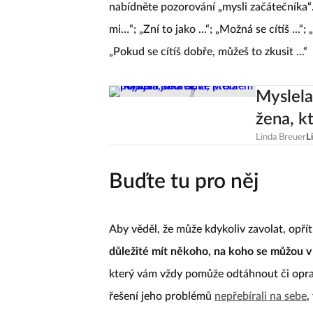
nabídněte pozorování „mysli začátečníka“.
mi…“; „Zní to jako ...“; „Možná se cítíš ...“;
„Pokud se cítíš dobře, můžeš to zkusit ...“
Myslela 
žena, k
Linda Breuer
L
Buďte tu pro něj
Aby věděl, že může kdykoliv zavolat, opří
důležité mít někoho, na koho se můžou v 
který vám vždy pomůže odtáhnout či opravi
řešení jeho problémů
nepřebírali na sebe
,