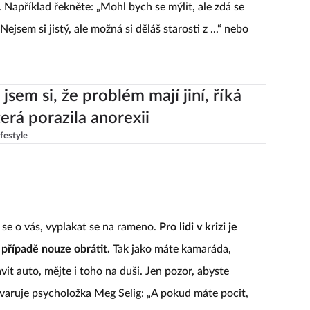
 Například řekněte: „Mohl bych se mýlit, ale zdá se
 „Nejsem si jistý, ale možná si děláš starosti z ...“ nebo
jsem si, že problém mají jiní, říká
terá porazila anorexii
ifestyle
t se o vás, vyplakat se na rameno.
Pro lidi v krizi je
případě nouze obrátit.
Tak jako máte kamaráda,
t auto, mějte i toho na duši. Jen pozor, abyste
 varuje psycholožka Meg Selig: „A pokud máte pocit,