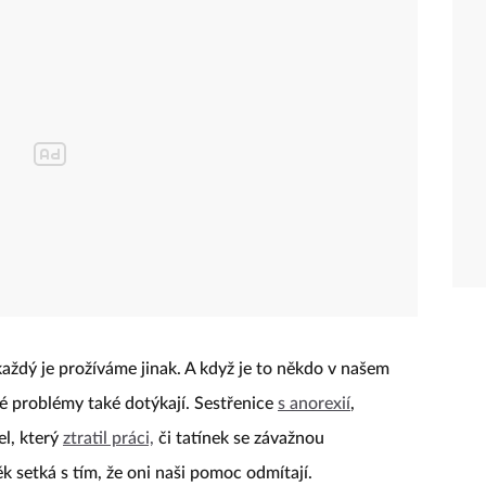
aždý je prožíváme jinak. A když je to někdo v našem
é problémy také dotýkají. Sestřenice
s anorexií
,
l, který
ztratil práci,
či tatínek se závažnou
k setká s tím, že oni naši pomoc odmítají.