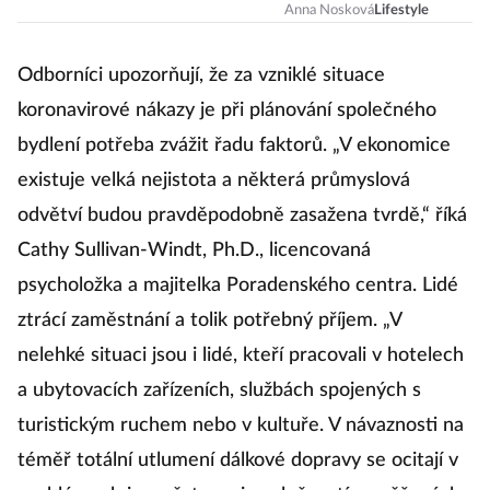
těžké přinutit se
Anna Nosková
Lifestyle
večer jít spát?
Odborníci upozorňují, že za vzniklé situace
koronavirové nákazy je při plánování společného
bydlení potřeba zvážit řadu faktorů. „V ekonomice
existuje velká nejistota a některá průmyslová
odvětví budou pravděpodobně zasažena tvrdě,“ říká
Cathy Sullivan-Windt, Ph.D., licencovaná
psycholožka a majitelka Poradenského centra. Lidé
ztrácí zaměstnání a tolik potřebný příjem. „V
nelehké situaci jsou i lidé, kteří pracovali v hotelech
a ubytovacích zařízeních, službách spojených s
turistickým ruchem nebo v kultuře. V návaznosti na
téměř totální utlumení dálkové dopravy se ocitají v