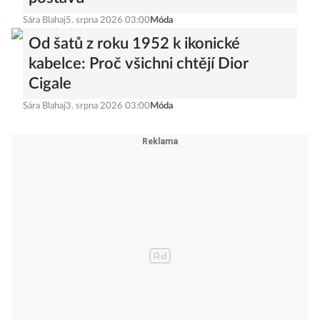
Sára Blahaj
5. srpna 2026 03:00
Móda
Od šatů z roku 1952 k ikonické
kabelce: Proč všichni chtějí Dior
Cigale
Sára Blahaj
3. srpna 2026 03:00
Móda