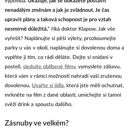
vypovídá.
Ukazuje, jak se dokážete postavit
nenadálým změnám a jak je zvládnout. Je čas
upravit plány a taková schopnost je pro vztah
nesmírně důležitá,
“ říká doktor Klapow. Jak vše
vyřešit? Naplánujte si pěší výlety, prozkoumejte
parky u vás v okolí, naplánujte si dovolenou doma a
vyplňte ji tím, co rádi děláte. Dejte si snídani v
posteli,
sledujte oblíbené filmy
, vymyslete zábavu,
která vám v rámci možností nahradí vaši zrušenou
dovolenou.
Uvařte si jídla
, která jste měli ochutnat,
mrkněte na film z dané oblasti, umíchejte si tamní
svěží drink a spoustu dalšího.
Zásnuby ve velkém?