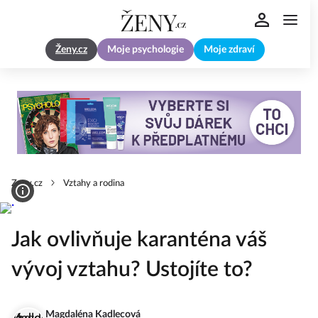
Ženy.cz
Moje psychologie
Moje zdraví
Zeny.cz
Vztahy a rodina
Jak ovlivňuje karanténa váš
vývoj vztahu? Ustojíte to?
Magdaléna Kadlecová