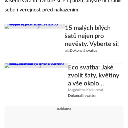
vašeho vztahu. Děláte si jen pauzu, abyste ochránili
sebe i veřejnost před nakažením.
15 malých bílých
šatů nejen pro
nevěsty. Vyberte si!
uki
Dokonalá svatba
Eco svatba: Jaké
zvolit šaty, květiny
a vše okolo
udržitelně
Magdaléna Kadlecová
Dokonalá svatba