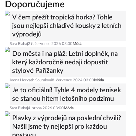
Doporučujeme
V čem přežít tropická horka? Tohle
jsou nejlepší chladivé kousky z letních
výprodejů
Sára Blahaj
29. července 2026 03:00
Móda
Do města i na pláž: Letní doplněk, na
který každoročně nedají dopustit
stylové Pařížanky
Ivona Horváth Souralová
8. července 2024 03:00
Móda
Je to oficiální! Tyhle 4 modely tenisek
se stanou hitem letošního podzimu
Sára Blahaj
4. srpna 2026 03:00
Móda
Plavky z výprodejů na poslední chvíli?
Našli jsme ty nejlepší pro každou
postavu