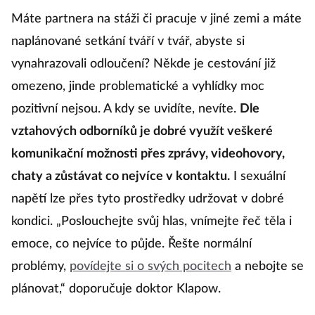
Máte partnera na stáži či pracuje v jiné zemi a máte
naplánované setkání tváří v tvář, abyste si
vynahrazovali odloučení? Někde je cestování již
omezeno, jinde problematické a vyhlídky moc
pozitivní nejsou. A kdy se uvidíte, nevíte.
Dle
vztahových odborníků je dobré využít veškeré
komunikační možnosti přes zprávy, videohovory,
chaty a zůstávat co nejvíce v kontaktu.
I sexuální
napětí lze přes tyto prostředky udržovat v dobré
kondici. „Poslouchejte svůj hlas, vnímejte řeč těla i
emoce, co nejvíce to půjde. Řešte normální
problémy,
povídejte si o svých pocitech
a nebojte se
plánovat,“ doporučuje doktor Klapow.