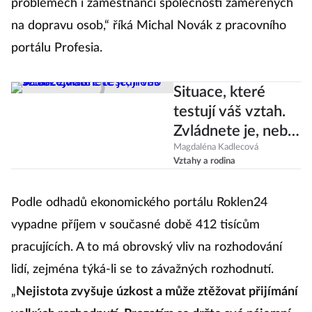
problémech i zaměstnanci společností zaměřených
na dopravu osob,“ říká Michal Novák z pracovního
portálu Profesia.
Situace, které
testují váš vztah.
Zvládnete je, nebo
se rozejdete?
Magdaléna Kadlecová
Vztahy a rodina
Podle odhadů ekonomického portálu Roklen24
vypadne příjem v současné době 412 tisícům
pracujících. A to má obrovský vliv na rozhodování
lidí, zejména týká-li se to závažných rozhodnutí.
„
Nejistota zvyšuje úzkost a může ztěžovat přijímání