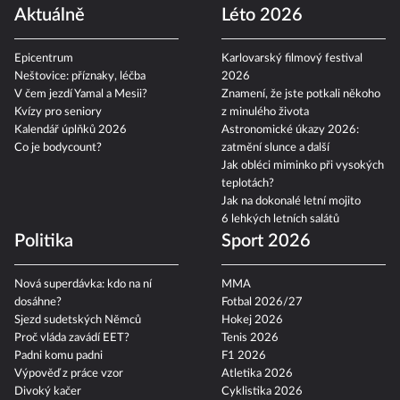
Aktuálně
Léto 2026
Epicentrum
Karlovarský filmový festival
Neštovice: příznaky, léčba
2026
V čem jezdí Yamal a Mesii?
Znamení, že jste potkali někoho
Kvízy pro seniory
z minulého života
Kalendář úplňků 2026
Astronomické úkazy 2026:
Co je bodycount?
zatmění slunce a další
Jak obléci miminko při vysokých
teplotách?
Jak na dokonalé letní mojito
6 lehkých letních salátů
Politika
Sport 2026
Nová superdávka: kdo na ní
MMA
dosáhne?
Fotbal 2026/27
Sjezd sudetských Němců
Hokej 2026
Proč vláda zavádí EET?
Tenis 2026
Padni komu padni
F1 2026
Výpověď z práce vzor
Atletika 2026
Divoký kačer
Cyklistika 2026