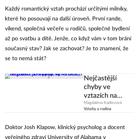
Každý romantický vztah prochází určitými milníky,
které ho posouvají na další úroveň. První rande,
víkend, společná večeře u rodičů, společné bydlení
až po svatbu a dítě. Jenže, co když vám v tom brání
současný stav? Jak se zachovat? Je to znamení, že
se to nemá stát?
Nejčastější
chyby ve
vztazích na
dálku. Čeho se
Magdaléna Kadlecová
Vztahy a rodina
vyvarovat, aby
vám to
Doktor Josh Klapow, klinický psycholog a docent
vydrželo?
veřejného zdraví University of Alabama v