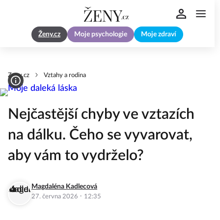
Ženy.cz
Moje psychologie
Moje zdraví
Zeny.cz
Vztahy a rodina
Nejčastější chyby ve vztazích
na dálku. Čeho se vyvarovat,
aby vám to vydrželo?
Magdaléna Kadlecová
·
27. června 2026
12:35