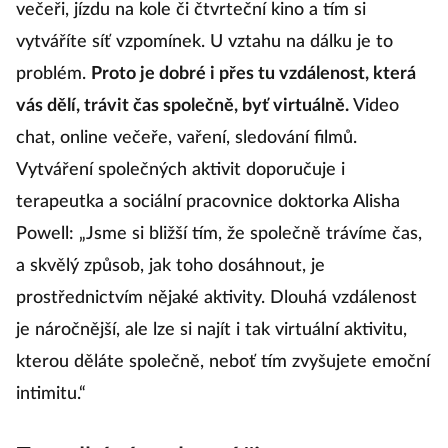
večeři, jízdu na kole či čtvrteční kino a tím si
vytváříte síť vzpomínek. U vztahu na dálku je to
problém.
Proto je dobré i přes tu vzdálenost, která
vás dělí, trávit čas společně, byť virtuálně.
Video
chat, online večeře, vaření, sledování filmů.
Vytváření společných aktivit doporučuje i
terapeutka a sociální pracovnice doktorka Alisha
Powell: „Jsme si bližší tím, že společně trávíme čas,
a skvělý způsob, jak toho dosáhnout, je
prostřednictvím nějaké aktivity. Dlouhá vzdálenost
je náročnější, ale lze si najít i tak virtuální aktivitu,
kterou děláte společně, neboť tím zvyšujete emoční
intimitu.“