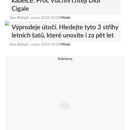
kabelce: Proč všichni chtějí Dior
Cigale
Sára Blahaj
3. srpna 2026 03:00
Móda
Výprodeje útočí. Hledejte tyto 3 střihy
letních šatů, které unosíte i za pět let
Sára Blahaj
1. srpna 2026 03:00
Móda