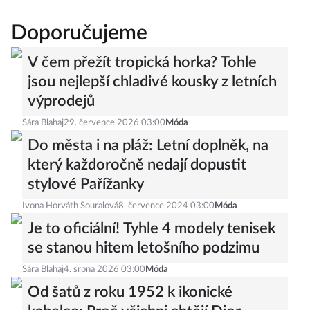
Doporučujeme
V čem přežít tropická horka? Tohle
jsou nejlepší chladivé kousky z letních
výprodejů
Sára Blahaj
29. července 2026 03:00
Móda
Do města i na pláž: Letní doplněk, na
který každoročně nedají dopustit
stylové Pařížanky
Ivona Horváth Souralová
8. července 2024 03:00
Móda
Je to oficiální! Tyhle 4 modely tenisek
se stanou hitem letošního podzimu
Sára Blahaj
4. srpna 2026 03:00
Móda
Od šatů z roku 1952 k ikonické