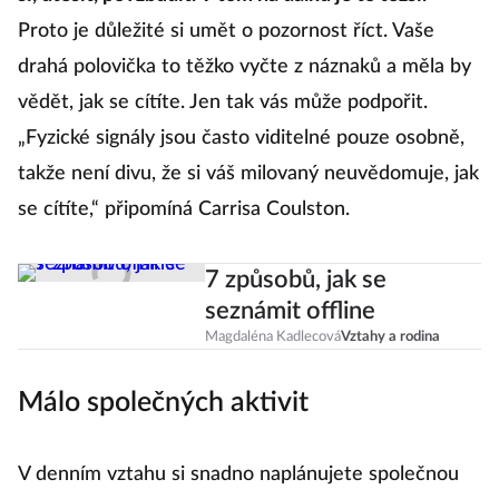
si, utěšit, povzbudit. V tom na dálku je to těžší.
Proto je důležité si umět o pozornost říct. Vaše
drahá polovička to těžko vyčte z náznaků a měla by
vědět, jak se cítíte. Jen tak vás může podpořit.
„Fyzické signály jsou často viditelné pouze osobně,
takže není divu, že si váš milovaný neuvědomuje, jak
se cítíte,“ připomíná Carrisa Coulston.
7 způsobů, jak se
seznámit offline
Magdaléna Kadlecová
Vztahy a rodina
Málo společných aktivit
V denním vztahu si snadno naplánujete společnou