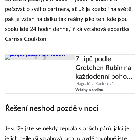
emoce a pocity, být oddaný jeden druhému a
pečovat o svého partnera, ať už je kdekoli na světě,
pak je vztah na dálku tak reálný jako ten, kde jsou
spolu lidé 24 hodin denně,“ říká vztahová expertka
Carrisa Coulston.
7 tipů podle
Gretchen Rubin na
každodenní pohodu
a štěstí
Magdaléna Kadlecová
Vztahy a rodina
Řešení neshod pozdě v noci
Jestliže jste se někdy zeptala starších párů, jaká je