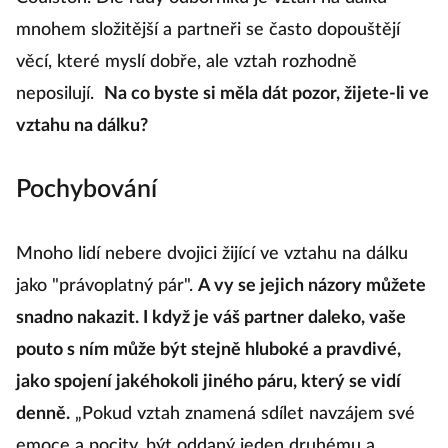
Coulston. Dle řady odborníků je vztah na dálku
mnohem složitější a partneři se často dopouštějí
věcí, které myslí dobře, ale vztah rozhodně
neposilují.
Na co byste si měla dát pozor, žijete-li ve
vztahu na dálku?
Pochybování
Mnoho lidí nebere dvojici žijící ve vztahu na dálku
jako "právoplatný pár".
A vy se jejich názory můžete
snadno nakazit. I když je váš partner daleko, vaše
pouto s ním může být stejně hluboké a pravdivé,
jako spojení jakéhokoli jiného páru, který se vidí
denně.
„Pokud vztah znamená sdílet navzájem své