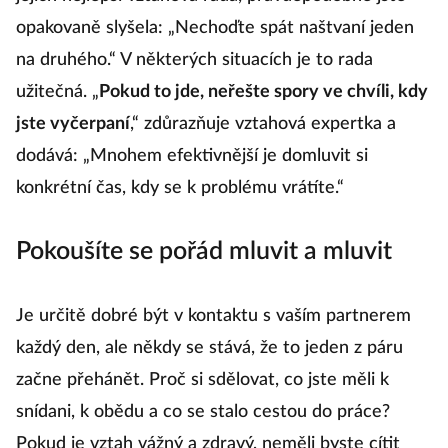
jejich nejlepší vztahová rada, pravděpodobně jste
opakovaně slyšela: „Nechoďte spát naštvaní jeden
na druhého.“ V některých situacích je to rada
užitečná. „
Pokud to jde, neřešte spory ve chvíli, kdy
jste vyčerpaní
,“ zdůrazňuje vztahová expertka a
dodává: „Mnohem efektivnější je domluvit si
konkrétní čas, kdy se k problému vrátíte.“
Pokoušíte se pořád mluvit a mluvit
Je určitě dobré být v kontaktu s vaším partnerem
každý den, ale někdy se stává, že to jeden z páru
začne přehánět. Proč si sdělovat, co jste měli k
snídani, k obědu a co se stalo cestou do práce?