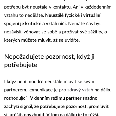
Pokud je vztah vážný a zdravý, neměli byste cítit
potřebu být neustále v kontaktu. Ani v každodenním
vztahu to neděláte.
Neustálé fyzické i virtuální
spojení je kritické a vztah ničí.
Nemáte čas být
nezávislí, věnovat se sobě a prožívat své zážitky, o
kterých můžete mluvit, až se uvidíte.
Nepožadujete pozornost, když ji
potřebujete
I když není moudré neustále mluvit se svým
partnerem, komunikace je
pro zdravý vztah
na dálku
rozhodující.
V denním režimu partner snadno
zachytí signál, že potřebujete pozornost, promluvit