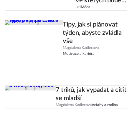
ve kterých budete
chtít lenošit celé
uki
Móda
dny!
Tipy, jak si plánovat
týden, abyste zvládla
vše
Magdaléna Kadlecová
Motivace a kariéra
7 triků, jak vypadat a cítit
se mladší
Magdaléna Kadlecová
Vztahy a rodina