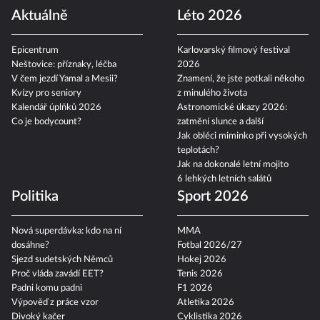
Szabová vs. Pudilová
Chance Liga 2026/27
Aktuálně
Léto 2026
Epicentrum
Karlovarský filmový festival
Neštovice: příznaky, léčba
2026
V čem jezdí Yamal a Mesii?
Znamení, že jste potkali někoho
Kvízy pro seniory
z minulého života
Kalendář úplňků 2026
Astronomické úkazy 2026:
Co je bodycount?
zatmění slunce a další
Jak obléci miminko při vysokých
teplotách?
Jak na dokonalé letní mojito
6 lehkých letních salátů
Politika
Sport 2026
Nová superdávka: kdo na ní
MMA
dosáhne?
Fotbal 2026/27
Sjezd sudetských Němců
Hokej 2026
Proč vláda zavádí EET?
Tenis 2026
Padni komu padni
F1 2026
Výpověď z práce vzor
Atletika 2026