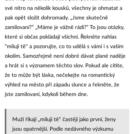
své nitro na několik kousků, všechny je ohmatat a
pak opět složit dohromady. „Jsme skutečně
zamilovaní?“ „Máme je vážně rádi?“ To jsou otázky,
které si občas pokládají všichni. Řekněte nahlas
"miluji tě" a pozorujte, co to udělá s vámi i s vaším
okolím. Samozřejmě není dobré dávat plané naděje
a hrát si s významem těchto slov. Pokud ale cítíte,
že to může být láska, nečekejte na romantický
výhled na město při západu slunce a řekněte, že
jste zamilovaní, kdykoli během dne.
Muži říkají „miluji tě“ častěji jako první, ženy
jsou opatrnější. Podle nedávného výzkumu