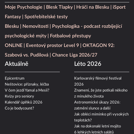
Moje Psychologie
Blesk Tlapky
Hráči na Blesku
iSport
Fantasy
Spotřebitelské testy
Blesku
Nemovitosti
Psychologika - podcast rozbíjející
psychologické mýty
Fotbalové přestupy
ONLINE
Eventový prostor Level 9
OKTAGON 92:
Szabová vs. Pudilová
Chance Liga 2026/27
Aktuálně
Léto 2026
Epicentrum
Karlovarský filmový festival
Neštovice: příznaky, léčba
2026
V čem jezdí Yamal a Mesii?
Znamení, že jste potkali někoho
Kvízy pro seniory
z minulého života
Kalendář úplňků 2026
Astronomické úkazy 2026:
Co je bodycount?
zatmění slunce a další
Jak obléci miminko při vysokých
teplotách?
Jak na dokonalé letní mojito
6 lehkých letních salátů