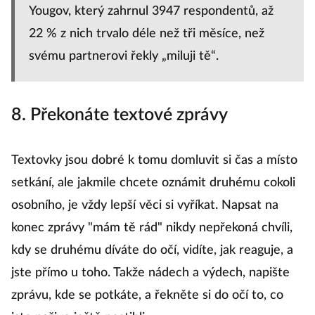
Yougov, který zahrnul 3947 respondentů, až
22 % z nich trvalo déle než tři měsíce, než
svému partnerovi řekly „miluji tě“.
8. Překonáte textové zprávy
Textovky jsou dobré k tomu domluvit si čas a místo
setkání, ale jakmile chcete oznámit druhému cokoli
osobního, je vždy lepší věci si vyříkat. Napsat na
konec zprávy "mám tě rád" nikdy nepřekoná chvíli,
kdy se druhému díváte do očí, vidíte, jak reaguje, a
jste přímo u toho. Takže nádech a výdech, napište
zprávu, kde se potkáte, a řekněte si do očí to, co