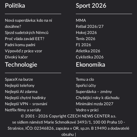
Politika
Sport 2026
Nová superdávka: kdo na ní
MMA
dosáhne?
Fotbal 2026/27
Sjezd sudetských Němců
Hokej 2026
Proč vláda zavádí EET?
Tenis 2026
Padni komu padni
F1 2026
Výpověď z práce vzor
Atletika 2026
Divoký kačer
Cyklistika 2026
Technologie
Ekonomika
SpaceX na burze
Temu a clo
Nejlepší telefony
Spořicí účty
Nejlepší AI zdarma
Superdávka – změny
Nejlepší chytré hodinky
Chybějící roky k důchodu
Nejlepší VPN – srovnání
Minimální mzda 2027
Netflix filmy a seriály
Vedro v práci
© 2001 - 2026 Copyright
CZECH NEWS CENTER a.s.
se sídlem náměstí Marie Schmolkové 3493/1, 100 00 Praha 10 -
Strašnice, IČO: 02346826, zapsána v OR, sp.zn. B 19490 a dodavatelé
obsahu