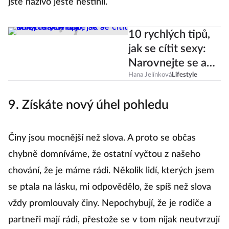
jste naživo ještě nestihli.
10 rychlých tipů,
jak se cítit sexy:
Narovnejte se a
odložte telefon
Hana Jelínková
Lifestyle
9. Získáte nový úhel pohledu
Činy jsou mocnější než slova. A proto se občas
chybně domníváme, že ostatní vyčtou z našeho
chování, že je máme rádi. Několik lidí, kterých jsem
se ptala na lásku, mi odpovědělo, že spíš než slova
vždy promlouvaly činy. Nepochybují, že je rodiče a
partneři mají rádi, přestože se v tom nijak neutvrzují