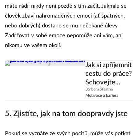
máte rádi, nikdy není pozdě s tím začít. Jakmile se
člověk zbaví nahromaděných emocí (ať špatných,
nebo dobrých) dostane se mu nečekané úlevy.
Zadržovat v sobě emoce nepomůže ani vám, ani
nikomu ve vašem okolí.
Jak si zpříjemnit
cestu do práce?
Schovejte
telefon nebo
Barbora Šťastná
Motivace a kariéra
poslouchejte
smutnou hudbu
5. Zjistíte, jak na tom doopravdy jste
Pokud se vyznáte ze svých pocitů, může vás potkat