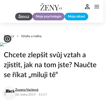
Ženy.cz
Moje psychologie
Moje zdraví
Zeny.cz
Vztahy a rodina
Chcete zlepšit svůj vztah a
zjistit, jak na tom jste? Naučte
se říkat „miluji tě“
Zuzana Vacková
·
18. ledna 2019
15:17