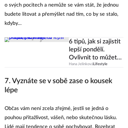
o svých pocitech a nemůže se vám stát, že jednou
budete litovat a přemýšlet nad tím, co by se stalo,
kdyby…
6 tipů, jak si zajistit
lepší pondělí.
Ovlivnit to můžete
už teď!
Hana Jelínková
Lifestyle
7. Vyznáte se v sobě zase o kousek
lépe
Občas vám není zcela zřejmé, jestli se jedná o
pouhou přitažlivost, vášeň, nebo skutečnou lásku.
Lidé mají tendence o sobě pochybovat. Rozebrat