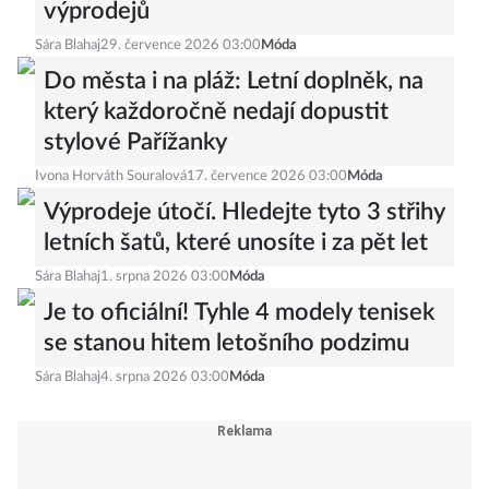
výprodejů
Sára Blahaj
29. července 2026 03:00
Móda
Do města i na pláž: Letní doplněk, na
který každoročně nedají dopustit
stylové Pařížanky
Ivona Horváth Souralová
17. července 2026 03:00
Móda
Výprodeje útočí. Hledejte tyto 3 střihy
letních šatů, které unosíte i za pět let
Sára Blahaj
1. srpna 2026 03:00
Móda
Je to oficiální! Tyhle 4 modely tenisek
se stanou hitem letošního podzimu
Sára Blahaj
4. srpna 2026 03:00
Móda