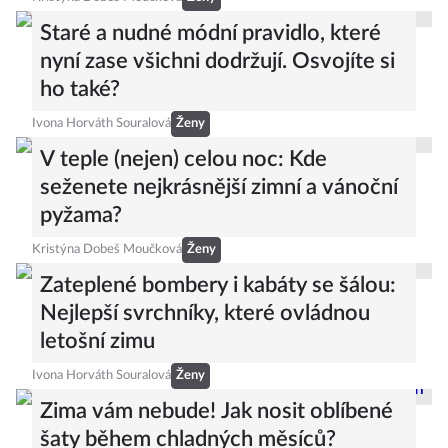
Staré a nudné módní pravidlo, které
nyní zase všichni dodržují. Osvojíte si
ho také?
Ivona Horváth Souralová
Ženy
V teple (nejen) celou noc: Kde
seženete nejkrásnější zimní a vánoční
pyžama?
Kristýna Dobeš Moučková
Ženy
Zateplené bombery i kabáty se šálou:
Nejlepší svrchníky, které ovládnou
letošní zimu
Ivona Horváth Souralová
Ženy
Zima vám nebude! Jak nosit oblíbené
šaty během chladných měsíců?