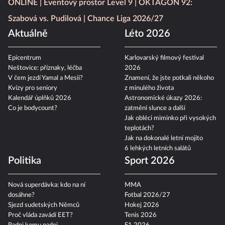
ONLINE
Eventový prostor Level 9
OKTAGON 92:
Szabová vs. Pudilová
Chance Liga 2026/27
Aktuálně
Léto 2026
Epicentrum
Karlovarský filmový festival
Neštovice: příznaky, léčba
2026
V čem jezdí Yamal a Mesii?
Znamení, že jste potkali někoho
Kvízy pro seniory
z minulého života
Kalendář úplňků 2026
Astronomické úkazy 2026:
Co je bodycount?
zatmění slunce a další
Jak obléci miminko při vysokých
teplotách?
Jak na dokonalé letní mojito
6 lehkých letních salátů
Politika
Sport 2026
Nová superdávka: kdo na ní
MMA
dosáhne?
Fotbal 2026/27
Sjezd sudetských Němců
Hokej 2026
Proč vláda zavádí EET?
Tenis 2026