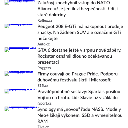
Zalužnyj zpochybnil vstup do NATO.
Aliance už je jen iluzí bezpečnosti, řídí ji
staré doktríny
Reflex.cz
Peugeot 208 E-GTi má nakopnout prodeje
značky. Na žádném SUV ale označení GTi
nečekejte
Auto.cz
GTA 6 dostane ještě v srpnu nové záběry.
Rockstar oznámil dlouho očekávanou
prezentaci
Poggers
Firmy couvají od Prague Pride. Podporu
duhovému festivalu škrtl i Microsoft
E15.cz
Pravděpodobné sestavy: Sparta s posilou i
Vojtou na hrotu. Lídr Slavie už v základu
iSport.cz
Synology má „novou“ řadu NASů. Modely
Neo+ lákají výkonem, SSD a vyměnitelnou
RAM
Živě.cz