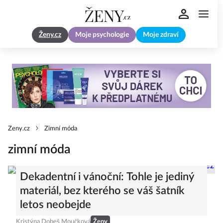
Ženy.cz
Moje psychologie
Moje zdraví
Zeny.cz
Zimní móda
zimní móda
Dekadentní i vánoční: Tohle je jediný
materiál, bez kterého se váš šatník
letos neobejde
Kristýna Dobeš Moučková
Ženy