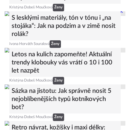
Kristýna Dobeš Moučková
Ženy
S lesklými materiály, tón v tónu i „na
stojáka“: Jak na podzim a v zimě nosit
rolák?
Ivona Horváth Souralová
Ženy
Letos na kulich zapomeňte! Aktuální
trendy klobouky vás vrátí o 10 i 100
let nazpět
Kristýna Dobeš Moučková
Ženy
Sázka na jistotu: Jak správně nosit 5
nejoblíbenějších typů kotníkových
bot?
Kristýna Dobeš Moučková
Ženy
Retro návrat, kožíšky i maxi délky: