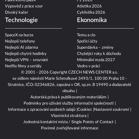
Padni komu padni
F1 2026
Výpověď z práce vzor
Atletika 2026
Divoký kačer
Cyklistika 2026
Technologie
Ekonomika
SpaceX na burze
Temu a clo
Nejlepší telefony
Spořicí účty
Nejlepší AI zdarma
Superdávka – změny
Nejlepší chytré hodinky
Chybějící roky k důchodu
Nejlepší VPN – srovnání
Minimální mzda 2027
Netflix filmy a seriály
Vedro v práci
© 2001 - 2026 Copyright
CZECH NEWS CENTER a.s.
se sídlem náměstí Marie Schmolkové 3493/1, 100 00 Praha 10 -
Strašnice, IČO: 02346826, zapsána v OR, sp.zn. B 19490 a dodavatelé
obsahu
Autorská práva k publikovaným materiálům
Podmínky pro užívání služby informační společnosti
Informace o zpracování osobních údajů
Cookies
Nastavení soukromí
Vlastnická struktura
Jednotná kontaktní místa / Single Points of Contact
Povinně zveřejňované informace