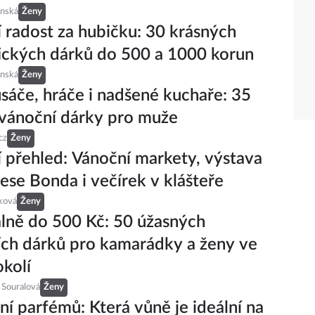
inská
Ženy
 radost za hubičku: 30 krásných
ckých dárků do 500 a 1000 korun
inská
Ženy
sáče, hráče i nadšené kuchaře: 35
 vánoční dárky pro muže
cz
Ženy
 přehled: Vánoční markety, výstava
ese Bonda i večírek v klášteře
ková
Ženy
ně do 500 Kč: 50 úžasných
ch dárků pro kamarádky a ženy ve
kolí
 Souralová
Ženy
ní parfémů: Která vůně je ideální na