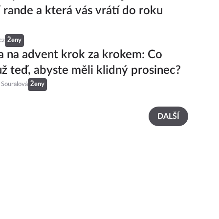
 rande a která vás vrátí do roku
cz
Ženy
a na advent krok za krokem: Co
 už teď, abyste měli klidný prosinec?
 Souralová
Ženy
DALŠÍ