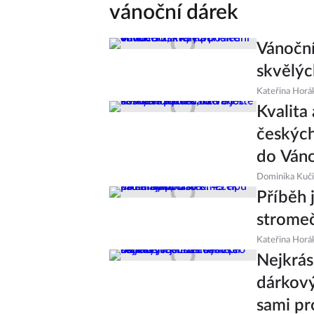
vánoční dárek
Vánoční
skvělýc
Kateřina Horá
Kvalita
českých
do Ván
Dominika Kuč
Příběh 
stromeč
Kateřina Horá
Nejkrás
dárkový
sami pr