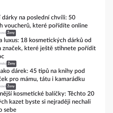
 dárky na poslední chvíli: 50
h voucherů, které pořídíte online
ková
Ženy
 a luxus: 18 kosmetických dárků od
 značek, které ještě stihnete pořídit
oc
inská
Ženy
jako dárek: 45 tipů na knihy pod
ek pro mámu, tátu i kamarádku
ková
Ženy
nější kosmetické balíčky: Těchto 20
ch kazet byste si nejraději nechali
o sebe