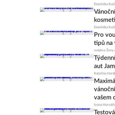
Dominika Kuč
Vánoční
kosmeti
Dominika Kuč
Pro vou
tipů na
redakce Ženy.
Týdenní
aut Jam
Kateřina Horá
Maximál
vánoční
vašem o
Ivona Horváth
Testová