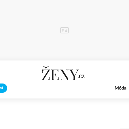
Móda
ví