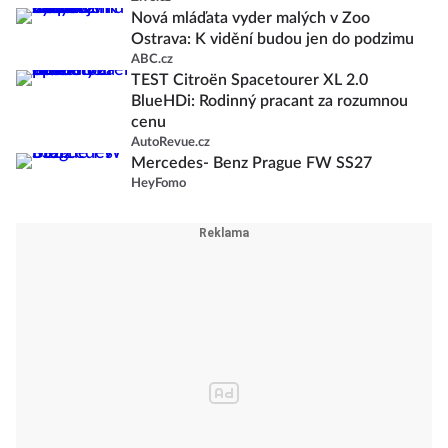
Nová mláďata vyder malých v Zoo
Ostrava: K vidění budou jen do podzimu
ABC.cz
TEST Citroën Spacetourer XL 2.0
BlueHDi: Rodinný pracant za rozumnou
cenu
AutoRevue.cz
Mercedes- Benz Prague FW SS27
HeyFomo