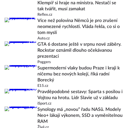
Klempíř si hraje na ministra. Nestačí se
tak tvářit, musí zamakat
Reflex.cz
Více než polovina Němců je pro zrušení
neomezené rychlosti. Vláda řekla, co si o
tom myslí
Auto.cz
GTA 6 dostane ještě v srpnu nové záběry.
Rockstar oznámil dlouho očekávanou
prezentaci
Poggers
Supermoderní vlaky budou Praze i kraji k
ničemu bez nových kolejí, říká radní
Borecký
E15.cz
Pravděpodobné sestavy: Sparta s posilou i
Vojtou na hrotu. Lídr Slavie už v základu
iSport.cz
Synology má „novou“ řadu NASů. Modely
Neo+ lákají výkonem, SSD a vyměnitelnou
RAM
Živě.cz