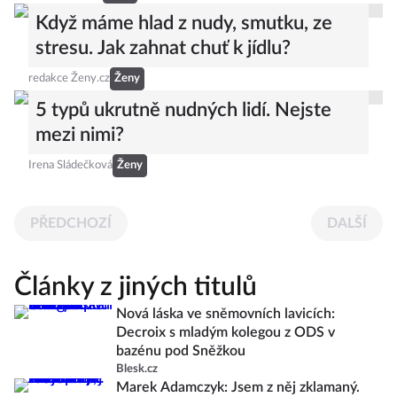
Když máme hlad z nudy, smutku, ze
stresu. Jak zahnat chuť k jídlu?
redakce Ženy.cz
Ženy
5 typů ukrutně nudných lidí. Nejste
mezi nimi?
Irena Sládečková
Ženy
PŘEDCHOZÍ
DALŠÍ
Články z jiných titulů
Nová láska ve sněmovních lavicích:
Decroix s mladým kolegou z ODS v
bazénu pod Sněžkou
Blesk.cz
Marek Adamczyk: Jsem z něj zklamaný.