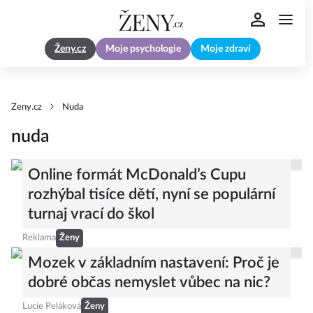
Ženy.cz
Moje psychologie
Moje zdraví
Zeny.cz
Nuda
nuda
Online formát McDonald’s Cupu
rozhýbal tisíce dětí, nyní se populární
turnaj vrací do škol
Reklama
Ženy
Mozek v základním nastavení: Proč je
dobré občas nemyslet vůbec na nic?
Lucie Peláková
Ženy