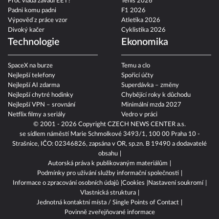
Proč vláda zavádí EET?
Tenis 2026
Padni komu padni
F1 2026
Výpověď z práce vzor
Atletika 2026
Divoký kačer
Cyklistika 2026
Technologie
Ekonomika
SpaceX na burze
Temu a clo
Nejlepší telefony
Spořicí účty
Nejlepší AI zdarma
Superdávka – změny
Nejlepší chytré hodinky
Chybějící roky k důchodu
Nejlepší VPN – srovnání
Minimální mzda 2027
Netflix filmy a seriály
Vedro v práci
© 2001 - 2026 Copyright
CZECH NEWS CENTER a.s.
se sídlem náměstí Marie Schmolkové 3493/1, 100 00 Praha 10 -
Strašnice, IČO: 02346826, zapsána v OR, sp.zn. B 19490 a dodavatelé
obsahu
Autorská práva k publikovaným materiálům
Podmínky pro užívání služby informační společnosti
Informace o zpracování osobních údajů
Cookies
Nastavení soukromí
Vlastnická struktura
Jednotná kontaktní místa / Single Points of Contact
Povinně zveřejňované informace