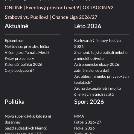
ONLINE
Eventový prostor Level 9
OKTAGON 92:
Szabová vs. Pudilová
Chance Liga 2026/27
Aktuálně
Léto 2026
Epicentrum
Karlovarský filmový festival
Neštovice: příznaky, léčba
2026
V čem jezdí Yamal a Mesii?
Znamení, že jste potkali někoho
Kvízy pro seniory
z minulého života
Kalendář úplňků 2026
Astronomické úkazy 2026:
Co je bodycount?
zatmění slunce a další
Jak obléci miminko při vysokých
teplotách?
Jak na dokonalé letní mojito
6 lehkých letních salátů
Politika
Sport 2026
Nová superdávka: kdo na ní
MMA
dosáhne?
Fotbal 2026/27
Sjezd sudetských Němců
Hokej 2026