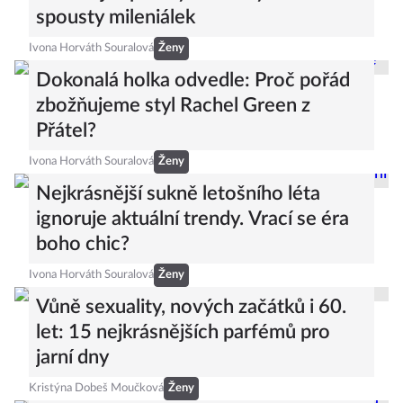
spousty mileniálek
Ivona Horváth Souralová
Ženy
Dokonalá holka odvedle: Proč pořád
zbožňujeme styl Rachel Green z
Přátel?
Ivona Horváth Souralová
Ženy
Nejkrásnější sukně letošního léta
ignoruje aktuální trendy. Vrací se éra
boho chic?
Ivona Horváth Souralová
Ženy
Vůně sexuality, nových začátků i 60.
let: 15 nejkrásnějších parfémů pro
jarní dny
Kristýna Dobeš Moučková
Ženy