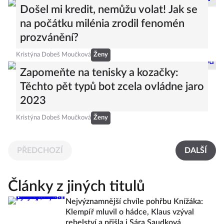
Došel mi kredit, nemůžu volat! Jak se
na počátku milénia zrodil fenomén
prozvánění?
Kristýna Dobeš Moučková
Ženy
Zapomeňte na tenisky a kozačky:
Těchto pět typů bot zcela ovládne jaro
2023
Kristýna Dobeš Moučková
Ženy
PŘEDCHOZÍ
DALŠÍ
Články z jiných titulů
Nejvýznamnější chvíle pohřbu Knížáka:
Klempíř mluvil o hádce, Klaus vzýval
rebelství a přišla i Sára Saudková