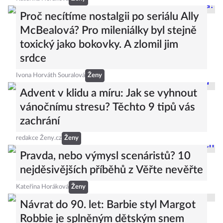
Proč necítíme nostalgii po seriálu Ally
McBealová? Pro mileniálky byl stejně
toxický jako bokovky. A zlomil jim
srdce
Ivona Horváth Souralová
Ženy
Advent v klidu a míru: Jak se vyhnout
vánočnímu stresu? Těchto 9 tipů vás
zachrání
redakce Ženy.cz
Ženy
Pravda, nebo výmysl scenáristů? 10
nejděsivějších příběhů z Věřte nevěřte
Kateřina Horáková
Ženy
Návrat do 90. let: Barbie styl Margot
Robbie je splněným dětským snem