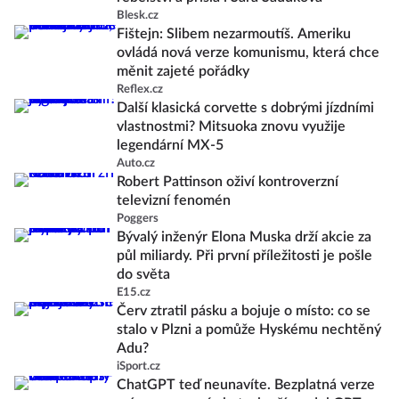
Blesk.cz
Fištejn: Slibem nezarmoutíš. Ameriku
ovládá nová verze komunismu, která chce
měnit zajeté pořádky
Reflex.cz
Další klasická corvette s dobrými jízdními
vlastnostmi? Mitsuoka znovu využije
legendární MX-5
Auto.cz
Robert Pattinson oživí kontroverzní
televizní fenomén
Poggers
Bývalý inženýr Elona Muska drží akcie za
půl miliardy. Při první příležitosti je pošle
do světa
E15.cz
Červ ztratil pásku a bojuje o místo: co se
stalo v Plzni a pomůže Hyskému nechtěný
Adu?
iSport.cz
ChatGPT teď neunavíte. Bezplatná verze