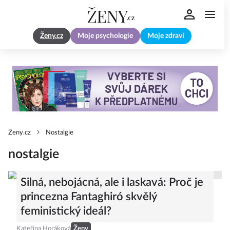
Ženy.cz
Moje psychologie
Moje zdraví
Zeny.cz
Nostalgie
nostalgie
Silná, nebojácná, ale i laskavá: Proč je
princezna Fantaghiró skvělý
feministický ideál?
Kateřina Horáková
Ženy