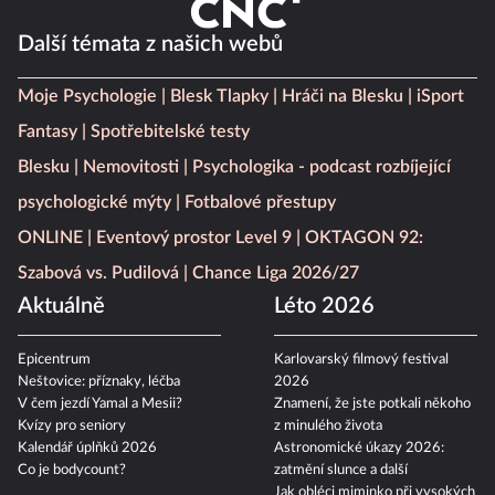
Další témata z našich webů
Moje Psychologie
Blesk Tlapky
Hráči na Blesku
iSport
Fantasy
Spotřebitelské testy
Blesku
Nemovitosti
Psychologika - podcast rozbíjející
psychologické mýty
Fotbalové přestupy
ONLINE
Eventový prostor Level 9
OKTAGON 92:
Szabová vs. Pudilová
Chance Liga 2026/27
Aktuálně
Léto 2026
Epicentrum
Karlovarský filmový festival
Neštovice: příznaky, léčba
2026
V čem jezdí Yamal a Mesii?
Znamení, že jste potkali někoho
Kvízy pro seniory
z minulého života
Kalendář úplňků 2026
Astronomické úkazy 2026:
Co je bodycount?
zatmění slunce a další
Jak obléci miminko při vysokých