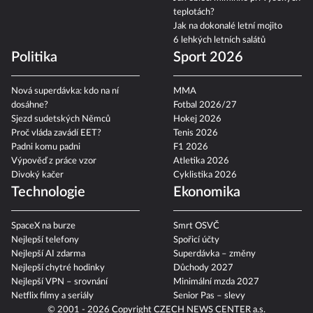
teplotách?
Jak na dokonalé letní mojito
6 lehkých letních salátů
Politika
Sport 2026
Nová superdávka: kdo na ní
MMA
dosáhne?
Fotbal 2026/27
Sjezd sudetských Němců
Hokej 2026
Proč vláda zavádí EET?
Tenis 2026
Padni komu padni
F1 2026
Výpověď z práce vzor
Atletika 2026
Divoký kačer
Cyklistika 2026
Technologie
Ekonomika
SpaceX na burze
Smrt OSVČ
Nejlepší telefony
Spořicí účty
Nejlepší AI zdarma
Superdávka – změny
Nejlepší chytré hodinky
Důchody 2027
Nejlepší VPN – srovnání
Minimální mzda 2027
Netflix filmy a seriály
Senior Pas – slevy
© 2001 - 2026 Copyright
CZECH NEWS CENTER a.s.