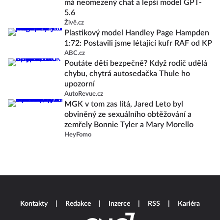
má neomezený chat a lepší model GPT-
5.6
Živě.cz
Plastikový model Handley Page Hampden
1:72: Postavili jsme létající kufr RAF od KP
ABC.cz
Poutáte děti bezpečně? Když rodič udělá
chybu, chytrá autosedačka Thule ho
upozorní
AutoRevue.cz
MGK v tom zas lítá, Jared Leto byl
obviněný ze sexuálního obtěžování a
zemřely Bonnie Tyler a Mary Morello
HeyFomo
Kontakty
Redakce
Inzerce
RSS
Kariéra