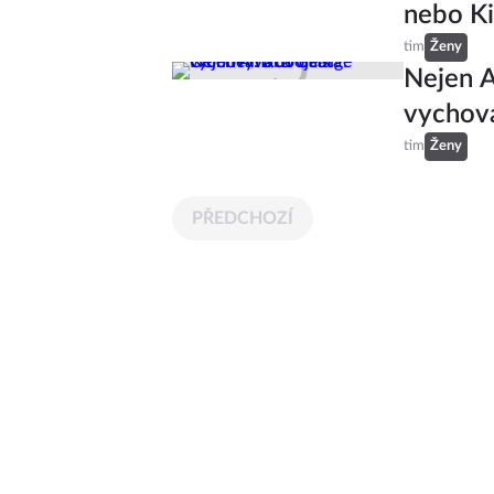
nebo K
tim
Ženy
Nejen A
vychov
tim
Ženy
PŘEDCHOZÍ