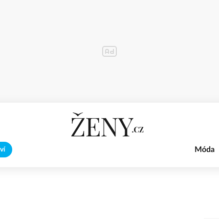
Móda
ví