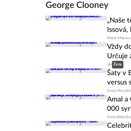
George Clooney
„Naše t
Issová,
Marie Makovs
Vždy do
Určuje 
uki
Ženy
Šaty v
versus s
Ivona Horváth
Amal a 
000 syr
Irena Sládečk
Celebri