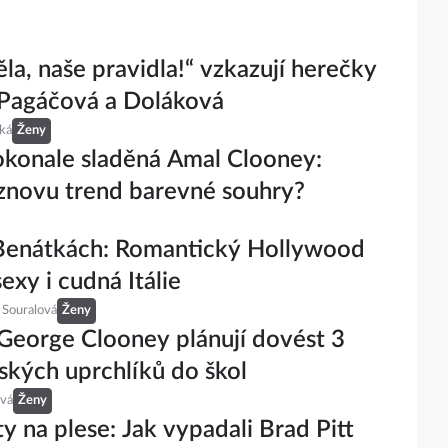
ěla, naše pravidla!“ vzkazují herečky
 Pagáčová a Doláková
ká
Ženy
konale sladěná Amal Clooney:
znovu trend barevné souhry?
 Benátkách: Romantický Hollywood
exy i cudná Itálie
 Souralová
Ženy
George Clooney plánují dovést 3
ských uprchlíků do škol
ová
Ženy
ty na plese: Jak vypadali Brad Pitt