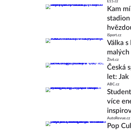
E15.cz
Kam míř
stadion 
hvězdo
iSport.cz
Válka s
malých 
Živě.cz
Česká s
let: Ja
ABC.cz
Studenti
více en
inspiro
AutoRevue.cz
Pop Cul