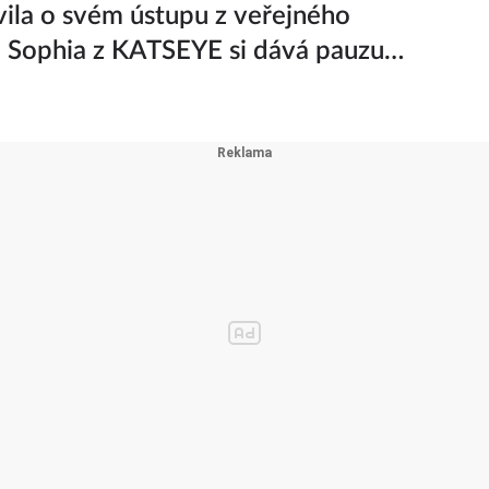
ila o svém ústupu z veřejného
a Sophia z KATSEYE si dává pauzu
iny