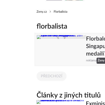
Zeny.cz
Florbalista
florbalista
Florbal
Singap
medaili
reklama
Ženy
PŘEDCHOZÍ
Články z jiných titulů
Exminis