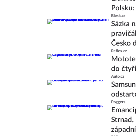
Polsku:
Blesk.cz
Sázka n
pravičá
Česko d
Reflex.cz
Mototes
do čtyř
Auto.cz
Samsung
odstart
Poggers
Emancip
Strnad,
západní