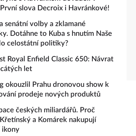
 První slova Decroix i Havránkové!
a senátní volby a zklamané
ky. Dotáhne to Kuba s hnutím Naše
o celostátní politiky?
t Royal Enfield Classic 650: Návrat
icátých let
 okouzlil Prahu dronovou show k
ování prodeje nových produktů
ace českých miliardářů. Proč
 Křetínský a Komárek nakupují
 ikony