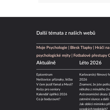
Další témata z našich webů
Moje Psychologie
Blesk Tlapky
Hráči na
psychologické mýty
Fotbalové přestupy
Aktuálně
Léto 2026
Epicentrum
Karlovarský filmový fe
Neštovice: příznaky, léčba
2026
V čem jezdí Yamal a Mesii?
Znamení, že jste potka
Kvízy pro seniory
někoho z minulého živ
Kalendář úplňků 2026
Astronomické úkazy 
Co je bodycount?
zatmění slunce a další
Jak obléci miminko při
vysokých teplotách?