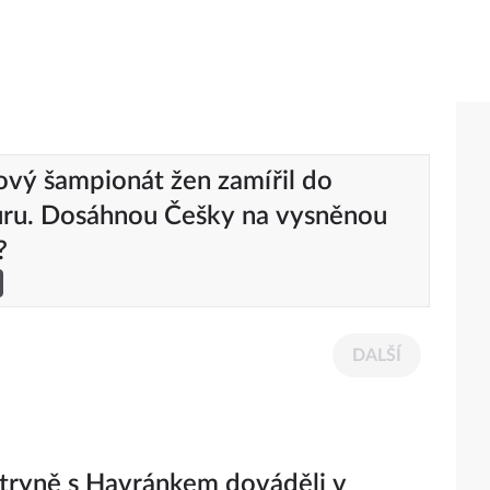
ový šampionát žen zamířil do
uru. Dosáhnou Češky na vysněnou
?
DALŠÍ
tryně s Havránkem dováděli v