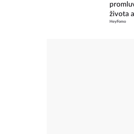
promluv
života 
HeyFomo
od skup