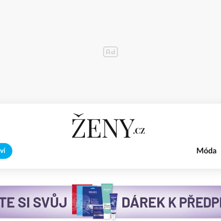
Móda
ví