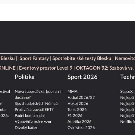
 Blesku
iSport Fantasy
Spotřebitelské testy Blesku
Nemovito
 ONLINE
Eventový prostor Level 9
OKTAGON 92: Szabová vs. 
Politika
Sport 2026
Techn
stival
Nová superdávka: kdo na ní
MMA
SpaceX n
dosáhne?
Fotbal 2026/27
Nejlepší
li
Sjezd sudetských Němců
Hokej 2026
Nejlepší
ota
Proč vláda zavádí EET?
Tenis 2026
Nejlepší
2026:
Padni komu padni
F1 2026
Nejlepší
Výpověď z práce vzor
Atletika 2026
Netflix f
Divoký kačer
Cyklistika 2026