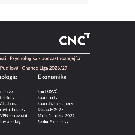
sti
Psychologika - podcast rozbíjející
Pudilová
Chance Liga 2026/27
ologie
Ekonomika
a burze
Smrt OSVČ
 telefony
Spořicí účty
 AI zdarma
Superdávka – změny
 chytré hodinky
Důchody 2027
 VPN – srovnání
Minimální mzda 2027
ilmy a seriály
Senior Pas – slevy