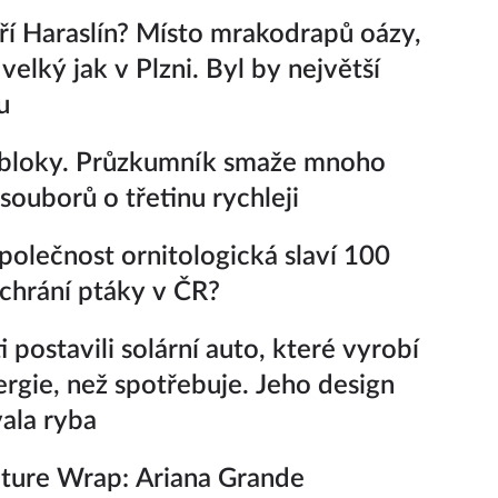
í Haraslín? Místo mrakodrapů oázy,
velký jak v Plzni. Byl by největší
u
 bloky. Průzkumník smaže mnoho
souborů o třetinu rychleji
polečnost ornitologická slaví 100
k chrání ptáky v ČR?
 postavili solární auto, které vyrobí
ergie, než spotřebuje. Jeho design
vala ryba
ture Wrap: Ariana Grande