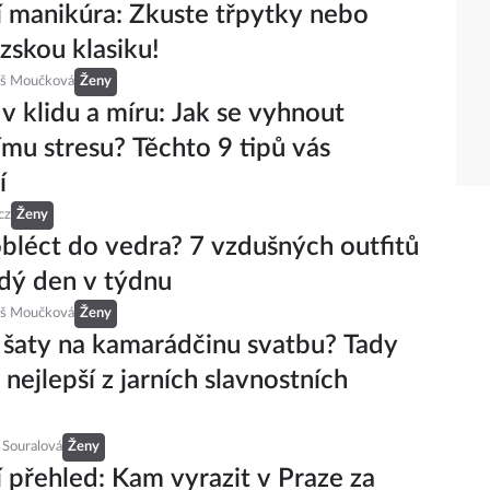
 manikúra: Zkuste třpytky nebo
zskou klasiku!
eš Moučková
Ženy
v klidu a míru: Jak se vyhnout
mu stresu? Těchto 9 tipů vás
í
cz
Ženy
obléct do vedra? 7 vzdušných outfitů
dý den v týdnu
eš Moučková
Ženy
 šaty na kamarádčinu svatbu? Tady
 nejlepší z jarních slavnostních
 Souralová
Ženy
 přehled: Kam vyrazit v Praze za