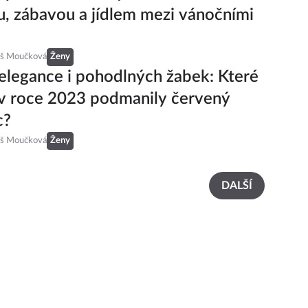
u, zábavou a jídlem mezi vánočními
eš Moučková
Ženy
elegance i pohodlných žabek: Které
 v roce 2023 podmanily červený
c?
eš Moučková
Ženy
DALŠÍ