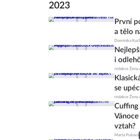
2023
První p
a tělo 
Dominika Kuč
Nejlepš
i odleh
redakce Ženy.
Klasick
se upéct
redakce Ženy.
Cuffing
Vánoce 
vztah?
Marta Pušová