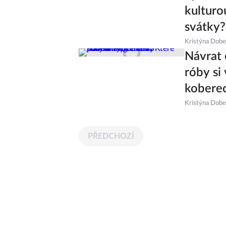
kulturo
svátky?
Kristýna Dob
Návrat 
róby si
kobere
Kristýna Dob
PŘEDCHOZÍ