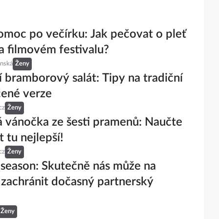
omoc po večírku: Jak pečovat o pleť
na filmovém festivalu?
inská
Ženy
í bramborový salát: Tipy na tradiční
čené verze
cz
Ženy
á vánočka ze šesti pramenů: Naučte
 tu nejlepší!
cz
Ženy
 season: Skutečně nás může na
zachránit dočasný partnerský
Ženy