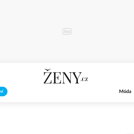
Móda
ví