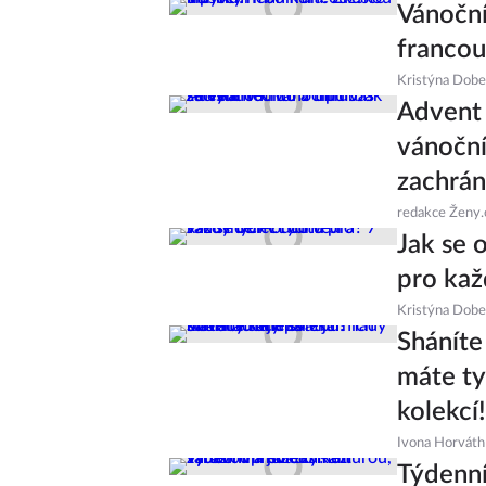
Vánoční
francou
Kristýna Dob
Advent 
vánoční
zachrán
redakce Ženy.
Jak se 
pro kaž
Kristýna Dob
Sháníte
máte ty
kolekcí!
Ivona Horváth
Týdenní