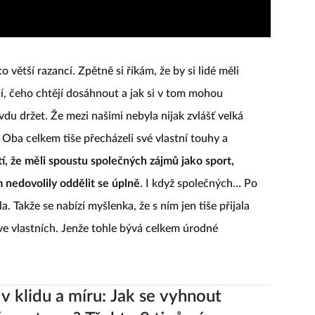
o větší razancí. Zpětně si říkám, že by si lidé měli
í, čeho chtějí dosáhnout a jak si v tom mohou
u držet. Že mezi našimi nebyla nijak zvlášť velká
 Oba celkem tiše přecházeli své vlastní touhy a
tí, že měli spoustu společných zájmů jako sport,
 nedovolily oddělit se úplně
. I když společných… Po
 Takže se nabízí myšlenka, že s ním jen tiše přijala
 ve vlastních. Jenže tohle bývá celkem úrodné
v klidu a míru: Jak se vyhnout