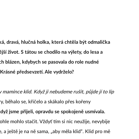
, dravá, hlučná holka, která chtěla být odmalička
jší život. S tátou se chodilo na výlety, do lesa a
ych blázen, kdybych se pasovala do role nudné
. Krásné předsevzetí. Ale vydrželo?
 mamince klid. Když ji nebudeme rušit, půjde jí to líp
ry, běhalo se, křičelo a skákalo přes kořeny
dyž jsme přijeli, opravdu se spokojeně usmívala.
hle mohlo stačit. Vždyť tím si nic neužije, nevybije
e, a ještě je na ně sama, „aby měla klid“. Klid pro mě