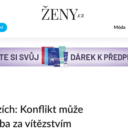
Móda
ví
zích: Konflikt může
nba za vítězstvím