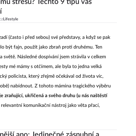
mu stresu? Těchto 9 tipů vás
í
cz
Lifestyle
adí (často i před sebou) své představy, a když se pak
o být fajn, použít jako zbraň proti druhému. Ten
na světě. Následné dospívání jsem strávila v celkem
esty mé mámy s otčímem, ale byla to jedna velká
cký policista, který zřejmě očekával od života víc,
sobě) nabídnout. Z tohoto mámina tragického výběru
je zraňující, ukřičená a svého druhu (u nás naštěstí
ně relevantní komunikační nástroj jako věta přací,
nější ano: Jedinečné zásnubní a