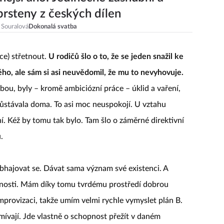
prsteny z českých dílen
 Souralová
Dokonalá svatba
ce) střetnout.
U rodičů šlo o to, že se jeden snažil ke
ého, ale sám si asi neuvědomil, že mu to nevyhovuje.
ou, byly – kromě ambiciózní práce – úklid a vaření,
 zůstávala doma. To asi moc neuspokojí. U vztahu
. Kéž by tomu tak bylo. Tam šlo o záměrné direktivní
ů.
Obhajovat se. Dávat sama význam své existenci. A
rnosti. Mám díky tomu tvrdému prostředí dobrou
rovizaci, takže umím velmi rychle vymyslet plán B.
ívají. Jde vlastně o schopnost přežít v daném