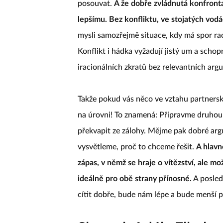
posouvat.
A že dobře zvládnutá konfronta
lepšímu. Bez konfliktu, ve stojatých vodá
mysli samozřejmě situace, kdy má spor rac
Konflikt i hádka vyžadují jistý um a scho
iracionálních zkratů bez relevantních arg
Takže pokud vás něco ve vztahu partnersk
na úrovni! To znamená: Připravme druhou
překvapit ze zálohy. Mějme pak dobré arg
vysvětleme, proč to chceme řešit.
A hlavn
zápas, v němž se hraje o vítězství, ale m
ideálně pro obě strany přínosné.
A posled
cítit dobře, bude nám lépe a bude menší p