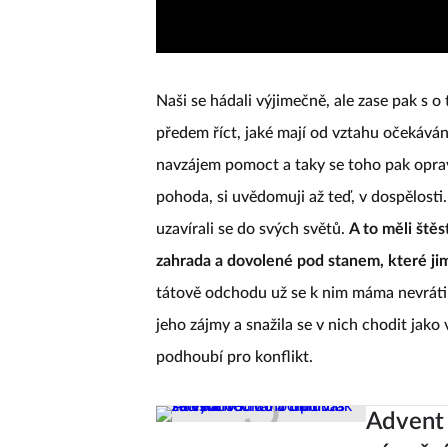
Naši se hádali výjimečně, ale zase pak s o t
předem říct, jaké mají od vztahu očekáván
navzájem pomoct a taky se toho pak opravd
pohoda, si uvědomuji až teď, v dospělosti.
uzavírali se do svých světů.
A to měli štěs
zahrada a dovolené pod stanem, které jim
tátově odchodu už se k nim máma nevrátila.
jeho zájmy a snažila se v nich chodit jako
podhoubí pro konflikt.
Advent 