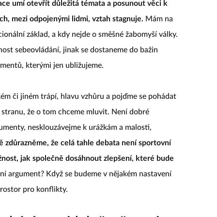
ce umí otevřít důležitá témata a posunout věci k
ch, mezi odpojenými lidmi, vztah stagnuje.
Mám na
ionální základ, a kdy nejde o směšné žabomyší války.
pnost sebeovládání, jinak se dostaneme do bažin
umentů, kterými jen ubližujeme.
ém či jiném trápí, hlavu vzhůru a pojďme se pohádat
 stranu, že o tom chceme mluvit. Není dobré
umenty, nesklouzávejme k urážkám a malosti,
ě zdůrazněme, že celá tahle debata není sportovní
ožnost, jak společně dosáhnout zlepšení, které bude
ní argument? Když se budeme v nějakém nastavení
rostor pro konflikty.