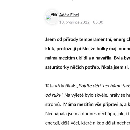
Adéla Elbel
·
13. prosince 2022
05:00
Jsem od přírody temperamentní, energická
kluk, protože jí přišlo, že holky mají nudně
máma mezitím uklidila a navařila. Byla b
saturátorky něčích potřeb, říkala jsem si
Táta vždy říkal: „
Pojďte děti, necháme tady
od ruky.
“ Na výletě bylo skvěle, hrály se h
stromů.
Máma mezitím vše připravila, a k
Nechápala jsem a dodnes nechápu, jak jí to
energii, dělá věci, které nikdo dělat nechc