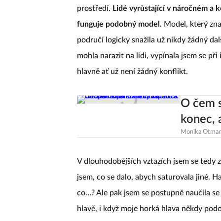
prostředí.
Lidé vyrůstající v náročném a k
funguje podobný model.
Model, který zna
područí logicky snažila už nikdy žádný dal
mohla narazit na lidi, vypínala jsem se při 
hlavně ať už není žádný konflikt.
O čem 
konec, 
Monika Otmar
V dlouhodobějších vztazích jsem se tedy za
jsem, co se dalo, abych saturovala jiné.
co…? Ale pak jsem se postupně naučila se 
hlavě, i když moje horká hlava někdy podo