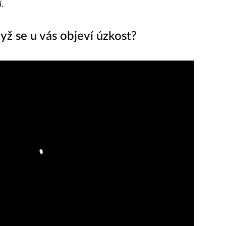
í.
yž se u vás objeví úzkost?