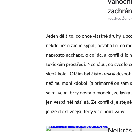
vánoční
zachrán
redakce Ženy.
Jeden dělá to, co chce vlastně druhý, upoz
někde něco začne sypat, neváhá to, co měl
naprosto nechápe, o co jde, a konflikt je 
toxickém prostředí. Nechápu, co svedlo c
slepá kolej. Otčím byl čistokrevný despoti
než mu mohl kdokoli (a primárně on sám 
se mi velmi brzy dostalo modelu, že
láska 
jen verbálně) násilná
. Že konflikt je stej
jenže efektivnější, tedy více používaný.
Nejkrás