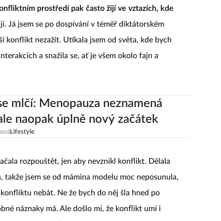
onfliktním prostředí pak často žijí ve vztazích, kde
jí. Já jsem se po dospívání v téměř diktátorském
ší konflikt nezažít. Utíkala jsem od světa, kde bych
interakcích a snažila se, ať je všem okolo fajn a
se mlčí: Menopauza neznamená
ale naopak úplně nový začátek
ová
Lifestyle
čala rozpouštět, jen aby nevznikl konflikt. Dělala
 Ha, takže jsem se od mámina modelu moc neposunula,
konfliktu nebát. Ne že bych do něj šla hned po
bné náznaky má. Ale došlo mi, že konflikt umí i