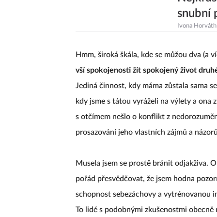
snubní 
Ivona Horváth
Hmm, široká škála, kde se můžou dva (a ví
vší spokojenosti žít spokojený život druh
Jediná činnost, kdy máma zůstala sama seb
kdy jsme s tátou vyráželi na výlety a ona
s otčímem nešlo o konflikt z nedorozumění
prosazování jeho vlastních zájmů a názor
Musela jsem se prostě bránit odjakživa. 
pořád přesvědčovat, že jsem hodna pozo
schopnost sebezáchovy a vytrénovanou imp
To lidé s podobnými zkušenostmi obecně m