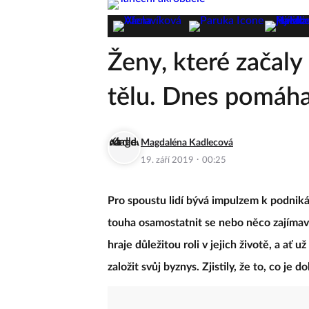
Ženy, které začal
tělu. Dnes pomáhaj
Magdaléna Kadlecová
·
19. září 2019
00:25
Pro spoustu lidí bývá impulzem k podnikán
touha osamostatnit se nebo něco zajímavéh
hraje důležitou roli v jejich životě, a ať u
založit svůj byznys. Zjistily, že to, co je do