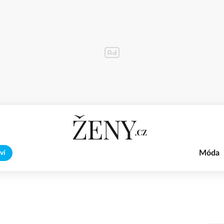
Móda
ví