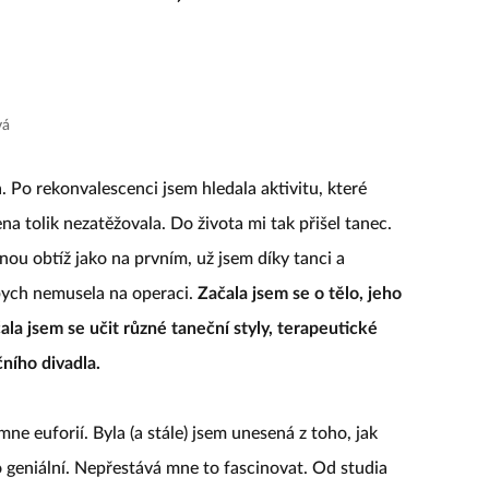
ční lektorka,
vá
. Po rekonvalescenci jsem hledala aktivitu, které
a tolik nezatěžovala. Do života mi tak přišel tanec.
ou obtíž jako na prvním, už jsem díky tanci a
abych nemusela na operaci.
Začala jsem se o tělo, jeho
ala jsem se učit různé taneční styly, terapeutické
čního divadla.
ne euforií. Byla (a stále) jsem unesená z toho, jak
lo geniální. Nepřestává mne to fascinovat. Od studia