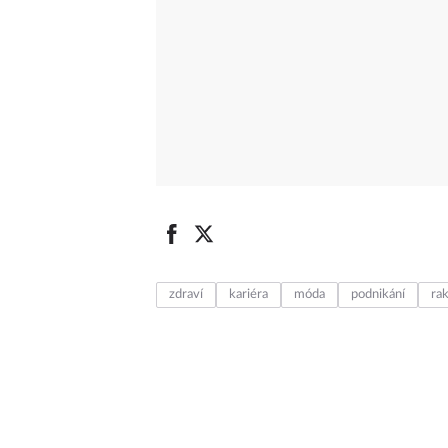
zdraví
kariéra
móda
podnikání
ra