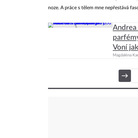
mě to mé moudré tělo táhlo nejvíce.
V sr
noze. A práce s tělem mne nepřestává fas
Andrea 
parfémy
Voní ja
Magdaléna Ka