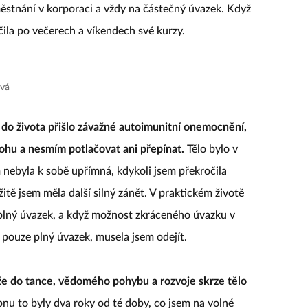
ěstnání v korporaci a vždy na částečný úvazek. Když
čila po večerech a víkendech své kurzy.
ová
i do života přišlo závažné autoimunitní onemocnění,
ohu a nesmím potlačovat ani přepínat.
Tělo bylo v
 nebyla k sobě upřímná, kdykoli jsem překročila
itě jsem měla další silný zánět. V praktickém životě
plný úvazek, a když možnost zkráceného úvazku v
 pouze plný úvazek, musela jsem odejít.
že do tance, vědomého pohybu a rozvoje skrze tělo