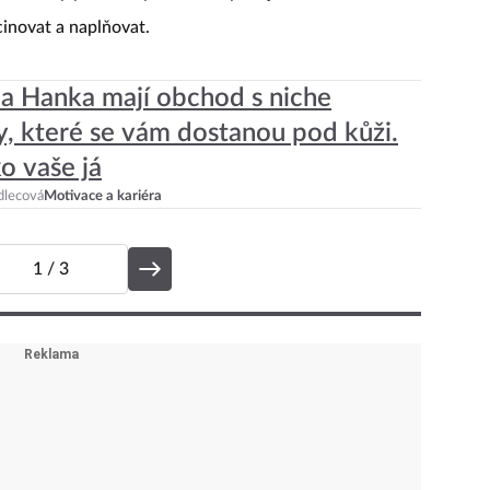
pnu to byly dva roky od té doby, co jsem na volné
cinovat a naplňovat.
a Hanka mají obchod s niche
, které se vám dostanou pod kůži.
ko vaše já
dlecová
Motivace a kariéra
1
/ 3