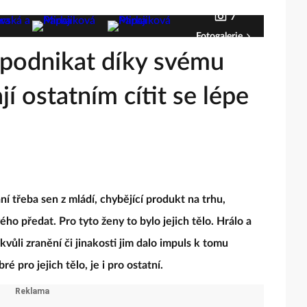
7
Fotogalerie
y podnikat díky svému
í ostatním cítit se lépe
í třeba sen z mládí, chybějící produkt na trhu,
o předat. Pro tyto ženy to bylo jejich tělo. Hrálo a
ž kvůli zranění či jinakosti jim dalo impuls k tomu
bré pro jejich tělo, je i pro ostatní.