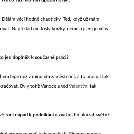
. Dělám věci hodně chaoticky. Teď, když už mám
ovat. Například mi došly knížky, neměla jsem je včas
 to jen doplněk k současné práci?
hem lépe než v minulém zaměstnání, a to pracuji tak
okračovat. Byly totiž Vánoce a teď
Valentýn
, tak
.
ě rodí nápad k podnikání a zvažují ho ukázat světu?
úplně propracovaný k dokonalosti. Finance mohou