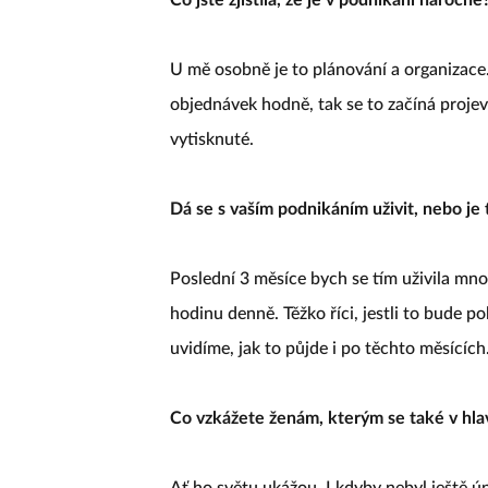
U mě osobně je to plánování a organizace
objednávek hodně, tak se to začíná projev
vytisknuté.
Dá se s vaším podnikáním uživit, nebo je
Poslední 3 měsíce bych se tím uživila mno
hodinu denně. Těžko říci, jestli to bude p
uvidíme, jak to půjde i po těchto měsících
Co vzkážete ženám, kterým se také v hlav
Ať ho světu ukážou. I kdyby nebyl ještě 