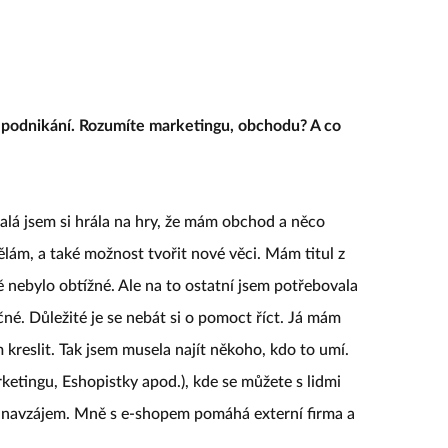
t podnikání. Rozumíte marketingu, obchodu? A co
alá jsem si hrála na hry, že mám obchod a něco
ělám, a také možnost tvořit nové věci. Mám titul z
ě nebylo obtížné. Ale na to ostatní jsem potřebovala
é. Důležité je se nebát si o pomoct říct. Já mám
 kreslit. Tak jsem musela najít někoho, kdo to umí.
rketingu, Eshopistky apod.), kde se můžete s lidmi
ti navzájem. Mně s e-shopem pomáhá externí firma a