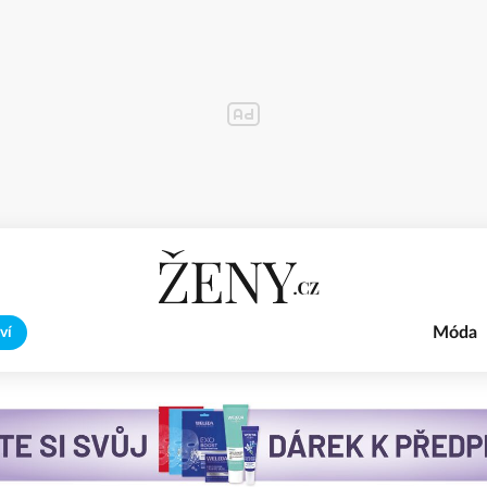
Móda
ví