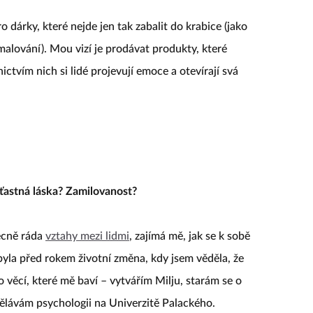
dárky, které nejde jen tak zabalit do krabice (jako
malování). Mou vizí je prodávat produkty, které
ictvím nich si lidé projevují emoce a otevírají svá
ťastná láska? Zamilovanost?
ecně ráda
vztahy mezi lidmi
, zajímá mě, jak se k sobě
byla před rokem životní změna, kdy jsem věděla, že
 věcí, které mě baví – vytvářím Milju, starám se o
ělávám psychologii na Univerzitě Palackého.