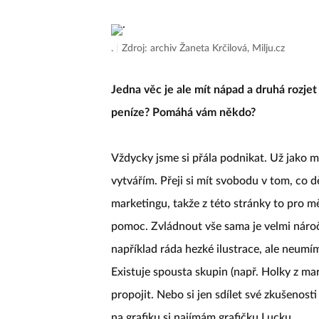
.
|
Zdroj: archiv Žaneta Krčilová, Milju.cz
Jedna věc je ale mít nápad a druhá rozje
peníze? Pomáhá vám někdo?
Vždycky jsme si přála podnikat. Už jako m
vytvářím. Přeji si mít svobodu v tom, co d
marketingu, takže z této stránky to pro m
pomoc. Zvládnout vše sama je velmi náročn
například ráda hezké ilustrace, ale neumím
Existuje spousta skupin (např. Holky z ma
propojit. Nebo si jen sdílet své zkušenos
na grafiku si najímám grafičku Lucku.