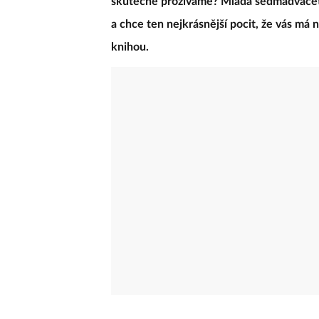
skutečně prožíváme? Mladá sedmadvaceti
a chce ten nejkrásnější pocit, že vás má 
knihou.