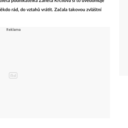
letá podnikatelka Žaneta Krčilová si to uvědomuje
někdo rád, do vztahů vrátit. Začala takovou zvláštní