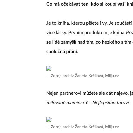
Co má očekávat ten, kdo si koupí vaši kn
Je to kniha, kterou píšete i vy. Je součást
více lásky. Prvním produktem je kniha
Pro
se lidé zamýšlí nad tím, co hezkého s tím 
společná přání.
.
|
Zdroj: archiv Žaneta Krčilová, Milju.cz
Nejen partnerovi můžete ale dát najevo, ja
milované mamince
či
Nejlepšímu tátovi
.
.
|
Zdroj: archiv Žaneta Krčilová, Milju.cz