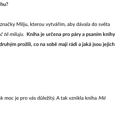
ihu?
í značky Milju, kterou vytvářím, aby dávala do světa
č tě miluju
.
Kniha je určena pro páry a psaním knihy
druhým prožili, co na sobě mají rádi a jaká jsou jejich
k moc je pro vás důležitý. A tak vznikla kniha
Mé