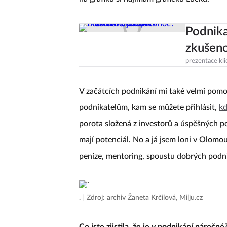
Podnika
zkušeno
prezentace kli
V začátcích podnikání mi také velmi pomo
podnikatelům, kam se můžete přihlásit,
kd
porota složená z investorů a úspěšných po
mají potenciál. No a já jsem loni v Olomo
peníze, mentoring, spoustu dobrých podni
.
|
Zdroj: archiv Žaneta Krčilová, Milju.cz
Co jste zjistila, že je v podnikání náročn