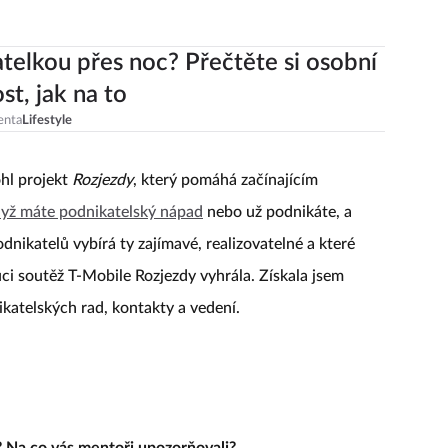
telkou přes noc? Přečtěte si osobní
st, jak na to
enta
Lifestyle
hl projekt
Rozjezdy
, který pomáhá začínajícím
yž máte podnikatelský nápad
nebo už podnikáte, a
dnikatelů vybírá ty zajímavé, realizovatelné a které
uci soutěž T-Mobile Rozjezdy vyhrála. Získala jsem
katelských rad, kontakty a vedení.
é? Na co vás mentoři upozorňovali?