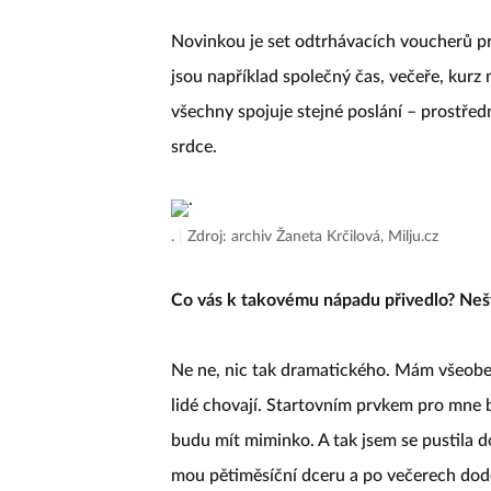
Novinkou je set odtrhávacích voucherů pro 
jsou například společný čas, večeře, kurz 
všechny spojuje stejné poslání – prostředn
srdce.
.
|
Zdroj: archiv Žaneta Krčilová, Milju.cz
Co vás k takovému nápadu přivedlo? Neš
Ne ne, nic tak dramatického. Mám všeob
lidé chovají. Startovním prvkem pro mne 
budu mít miminko. A tak jsem se pustila do
mou pětiměsíční dceru a po večerech dod