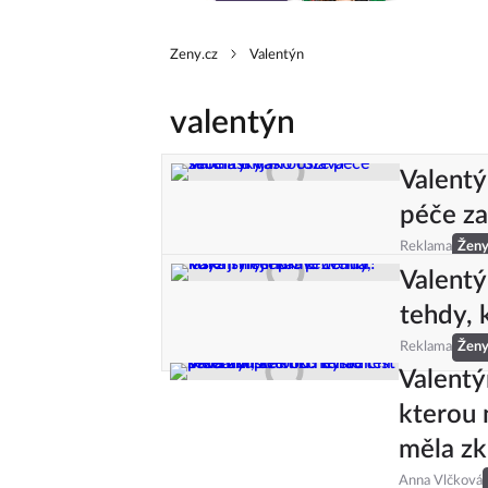
Zeny.cz
Valentýn
valentýn
Valentý
péče za
Reklama
Žen
Valentý
tehdy, 
Reklama
Žen
Valentýn
kterou 
měla zk
Anna Vlčková