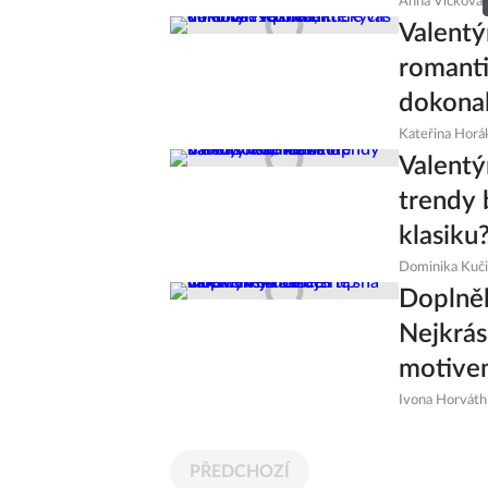
Anna Vlčková
Valentý
romanti
dokonal
Kateřina Horá
Valentý
trendy 
klasiku
Dominika Kuč
Doplněk
Nejkrás
motive
Ivona Horváth
PŘEDCHOZÍ