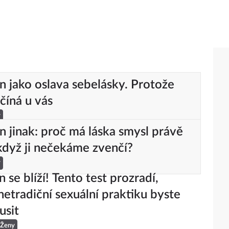
n jako oslava sebelásky. Protože
číná u vás
y
n jinak: proč má láska smysl právě
když ji nečekáme zvenčí?
y
 se blíží! Tento test prozradí,
netradiční sexuální praktiku byste
usit
Ženy