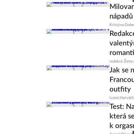
Milovan
nápadů 
Kristýna Dob
Redakce
valentý
romanti
redakce Ženy.
Jak se 
Francou
outfity
Ivona Horváth
Test: N
která s
k orga