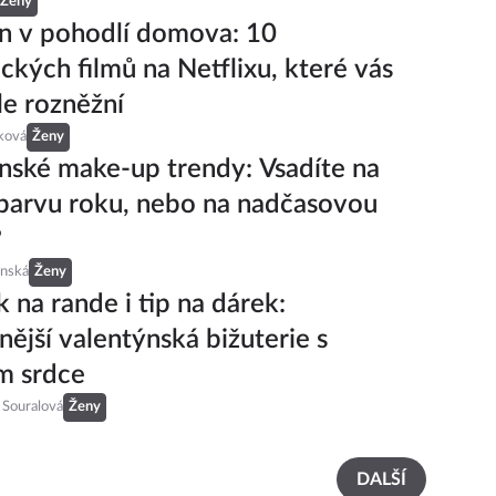
Ženy
n v pohodlí domova: 10
ckých filmů na Netflixu, které vás
e rozněžní
ková
Ženy
nské make-up trendy: Vsadíte na
barvu roku, nebo na nadčasovou
?
inská
Ženy
 na rande i tip na dárek:
nější valentýnská bižuterie s
m srdce
 Souralová
Ženy
DALŠÍ