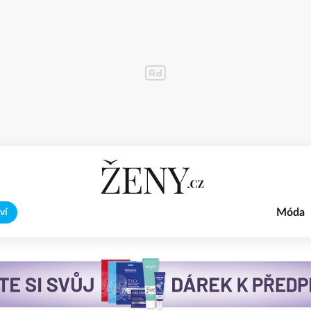
Móda
ví