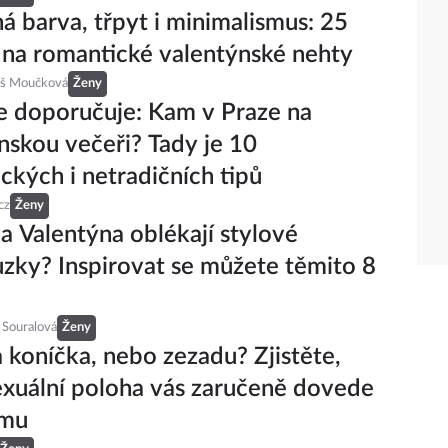
á barva, třpyt i minimalismus: 25
na romantické valentýnské nehty
eš Moučková
Ženy
 doporučuje: Kam v Praze na
nskou večeři? Tady je 10
ckých i netradičních tipů
cz
Ženy
na Valentýna oblékají stylové
zky? Inspirovat se můžete těmito 8
 Souralová
Ženy
a koníčka, nebo zezadu? Zjistěte,
exuální poloha vás zaručeně dovede
smu