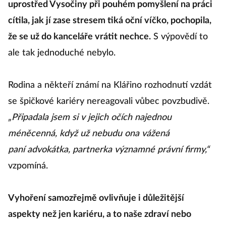
uprostřed Vysočiny při pouhém pomyšlení na práci
cítila, jak jí zase stresem tiká oční víčko, pochopila,
že se už do kanceláře vrátit nechce.
S výpovědí to
ale tak jednoduché nebylo.
Rodina a někteří známí na Klářino rozhodnutí vzdát
se špičkové kariéry nereagovali vůbec povzbudivě.
„Připadala jsem si v jejich očích najednou
méněcenná, když už nebudu ona vážená
paní advokátka, partnerka významné právní firmy,“
vzpomíná.
Vyhoření samozřejmě ovlivňuje i důležitější
aspekty než jen kariéru, a to naše zdraví nebo