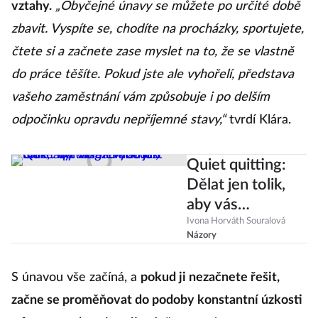
vztahy.
„Obyčejné únavy se můžete po určité době
zbavit. Vyspíte se, chodíte na procházky, sportujete,
čtete si a začnete zase myslet na to, že se vlastně
do práce těšíte. Pokud jste ale vyhořelí, představa
vašeho zaměstnání vám způsobuje i po delším
odpočinku opravdu nepříjemné stavy,“
tvrdí Klára.
Quiet quitting:
Dělat jen tolik,
aby vás
nevyhodili, může
Ivona Horváth Souralová
Názory
být volba i
nutnost
S únavou vše začíná, a
pokud ji nezačnete řešit,
začne se proměňovat do podoby konstantní úzkosti