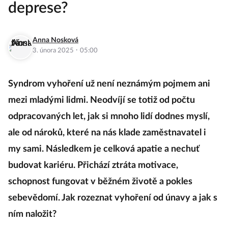
deprese?
Anna Nosková
·
3. února 2025
05:00
Syndrom vyhoření už není neznámým pojmem ani
mezi mladými lidmi. Neodvíjí se totiž od počtu
odpracovaných let, jak si mnoho lidí dodnes myslí,
ale od nároků, které na nás klade zaměstnavatel i
my sami. Následkem je celková apatie a nechuť
budovat kariéru. Přichází ztráta motivace,
schopnost fungovat v běžném životě a pokles
sebevědomí. Jak rozeznat vyhoření od únavy a jak s
ním naložit?