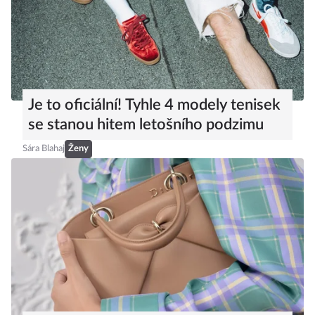
Je to oficiální! Tyhle 4 modely tenisek
se stanou hitem letošního podzimu
Sára Blahaj
Ženy