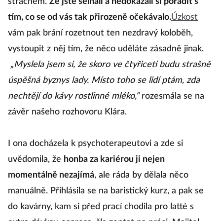
strachem.
Že jste selhali a nedokázali si poradit s
tím, co se od vás tak přirozeně očekávalo.
Úzkost
vám pak brání rozetnout ten nezdravý koloběh,
vystoupit z něj tím, že něco uděláte zásadně jinak.
„Myslela jsem si, že skoro ve čtyřiceti budu strašně
úspěšná byznys lady. Místo toho se lidí ptám, zda
nechtějí do kávy rostlinné mléko,“
rozesmála se na
závěr našeho rozhovoru Klára.
I ona docházela k psychoterapeutovi a zde si
uvědomila, že
honba za kariérou ji nejen
momentálně nezajímá
, ale ráda by dělala něco
manuálně. Přihlásila se na baristický kurz, a pak se
do kavárny, kam si před prací chodila pro latté s