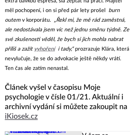
extra dávkou espresa, šla zeptat na práci. Majitel
měl pochopení, i on si před pár lety prošel
burn
outem
v korporátu.
„Řekl mi, že mě rád zaměstná,
ale nedostávala jsem víc než jednu směnu týdně. Ze
své zkušenosti věděl, že bych si jich mohla nabrat
příliš a zažít
vyhoření
i tady,“
prozrazuje Klára, která
nevylučuje, že se do advokacie ještě někdy vrátí.
Ten čas ale zatím nenastal.
Článek vyšel v časopisu Moje
psychologie v čísle 01/21. Aktuální i
archivní vydání si můžete zakoupit na
iKiosek.cz