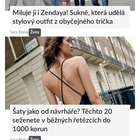
Miluje ji i Zendaya! Sukně, která udělá
stylový outfit z obyčejného trička
Sára Blahaj
Ženy
Šaty jako od návrháře? Těchto 20
seženete v běžných řetězcích do
1000 korun
Sára Blahaj
Ženy