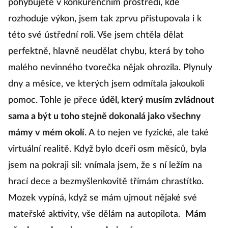
pohybujete v konkurenčním prostředí, kde
rozhoduje výkon, jsem tak zprvu přistupovala i k
této své ústřední roli. Vše jsem chtěla dělat
perfektně, hlavně neudělat chybu, která by toho
malého nevinného tvorečka nějak ohrozila. Plynuly
dny a měsíce, ve kterých jsem odmítala jakoukoli
pomoc. Tohle je přece
úděl, který musím zvládnout
sama a být u toho stejně dokonalá jako všechny
mámy v mém okolí
. A to nejen ve fyzické, ale také
virtuální realitě. Když bylo dceři osm měsíců, byla
jsem na pokraji sil: vnímala jsem, že s ní ležím na
hrací dece a bezmyšlenkovitě třímám chrastítko.
Mozek vypíná, když se mám ujmout nějaké své
mateřské aktivity, vše dělám na autopilota.
Mám