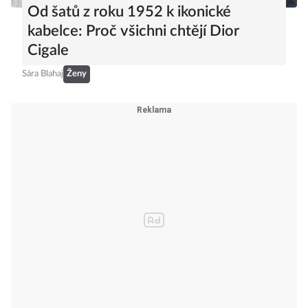
Od šatů z roku 1952 k ikonické
kabelce: Proč všichni chtějí Dior
Cigale
Sára Blahaj
Ženy