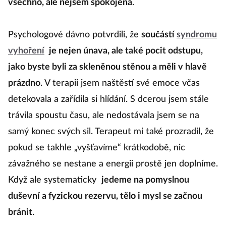
všechno, ale nejsem spokojená
.
Psychologové dávno potvrdili, že
součástí
syndromu
vyhoření
je nejen únava, ale také pocit odstupu,
jako byste byli za skleněnou stěnou a měli v hlavě
prázdno
. V terapii jsem naštěstí své emoce včas
detekovala a zařídila si hlídání. S dcerou jsem stále
trávila spoustu času, ale nedostávala jsem se na
samý konec svých sil. Terapeut mi také prozradil, že
pokud se takhle „vyšťavíme“ krátkodobě, nic
závažného se nestane a energii prostě jen doplníme.
Když ale systematicky
jedeme na pomyslnou
duševní a fyzickou rezervu, tělo i mysl se začnou
bránit
.