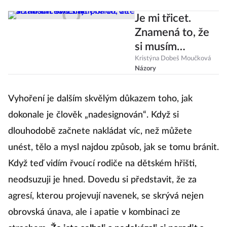
Je mi třicet.
Znamená to, že
si musím
konečně pořídit
Kristýna Dobeš Moučková
Názory
dítě a zahodit
své sny?
Vyhoření je dalším skvělým důkazem toho, jak
dokonale je člověk „nadesignován“. Když si
dlouhodobě začnete nakládat víc, než můžete
unést, tělo a mysl najdou způsob, jak se tomu bránit.
Když teď vidím řvoucí rodiče na dětském hřišti,
neodsuzuji je hned. Dovedu si představit, že za
agresí, kterou projevují navenek, se skrývá nejen
obrovská únava, ale i apatie v kombinaci ze