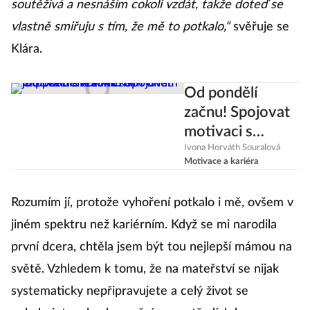
soutěživá a nesnáším cokoli vzdát, takže doteď se
vlastně smiřuju s tím, že mě to potkalo,“
svěřuje se
Klára.
Od pondělí
začnu! Spojovat
motivaci s
konkrétním
Ivona Horváth Souralová
Motivace a kariéra
dnem je pošetilé
a toxické
Rozumím jí, protože vyhoření potkalo i mě, ovšem v
jiném spektru než kariérním. Když se mi narodila
první dcera, chtěla jsem být tou nejlepší mámou na
světě. Vzhledem k tomu, že na mateřství se nijak
systematicky nepřipravujete a celý život se