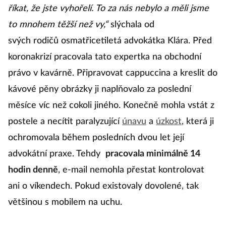
říkat, že jste vyhořelí. To za nás nebylo a měli jsme
to mnohem těžší než vy,“
slýchala od
svých rodičů osmatřicetiletá advokátka Klára. Před
koronakrizí pracovala tato expertka na obchodní
právo v kavárně. Připravovat cappuccina a kreslit do
kávové pěny obrázky ji naplňovalo za poslední
měsíce víc než cokoli jiného. Konečně mohla vstát z
postele a necítit paralyzující
únavu
a
úzkost
, která ji
ochromovala během posledních dvou let její
advokátní praxe. Tehdy
pracovala minimálně 14
hodin denně
, e-mail nemohla přestat kontrolovat
ani o víkendech. Pokud existovaly dovolené, tak
většinou s mobilem na uchu.