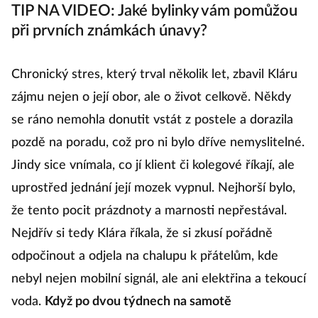
TIP NA VIDEO: Jaké bylinky vám pomůžou
při prvních známkách únavy?
Chronický stres, který trval několik let, zbavil Kláru
zájmu nejen o její obor, ale o život celkově. Někdy
se ráno nemohla donutit vstát z postele a dorazila
pozdě na poradu, což pro ni bylo dříve nemyslitelné.
Jindy sice vnímala, co jí klient či kolegové říkají, ale
uprostřed jednání její mozek vypnul. Nejhorší bylo,
že tento pocit prázdnoty a marnosti nepřestával.
Nejdřív si tedy Klára říkala, že si zkusí pořádně
odpočinout a odjela na chalupu k přátelům, kde
nebyl nejen mobilní signál, ale ani elektřina a tekoucí
voda.
Když po dvou týdnech na samotě