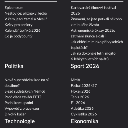
Epicentrum
Karlovarský filmový festival
Neštovice: příznaky, léčba
2026
V čem jezdí Yamal a Mesii?
Znamení, že jste potkali někoho
Kvízy pro seniory
z minulého života
Kalendář úplňků 2026
Astronomické úkazy 2026:
Co je bodycount?
zatmění slunce a další
Jak obléci miminko při vysokých
teplotách?
Jak na dokonalé letní mojito
6 lehkých letních salátů
Politika
Sport 2026
Nová superdávka: kdo na ní
MMA
dosáhne?
Fotbal 2026/27
Sjezd sudetských Němců
Hokej 2026
Proč vláda zavádí EET?
Tenis 2026
Padni komu padni
F1 2026
Výpověď z práce vzor
Atletika 2026
Divoký kačer
Cyklistika 2026
Technologie
Ekonomika