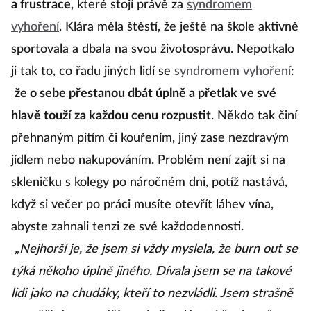
a frustrace
, které stojí právě za
syndromem
vyhoření
. Klára měla štěstí, že ještě na škole aktivně
sportovala a dbala na svou životosprávu. Nepotkalo
ji tak to, co řadu jiných lidí se
syndromem vyhoření
:
že o sebe přestanou dbát úplně a přetlak ve své
hlavě touží za každou cenu rozpustit
. Někdo tak činí
přehnaným pitím či kouřením, jiný zase nezdravým
jídlem nebo nakupováním. Problém není zajít si na
skleničku s kolegy po náročném dni, potíž nastává,
když si večer po práci musíte otevřít láhev vína,
abyste zahnali tenzi ze své každodennosti.
„Nejhorší je, že jsem si vždy myslela, že burn out se
týká někoho úplně jiného. Dívala jsem se na takové
lidi jako na chudáky, kteří to nezvládli. Jsem strašně