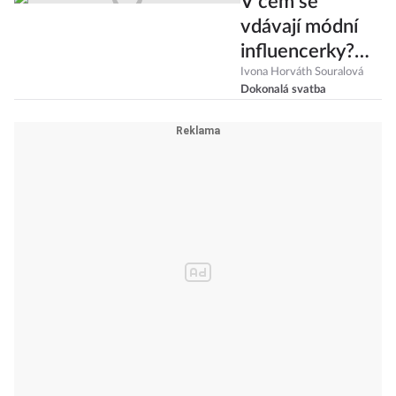
V čem se
vdávají módní
influencerky?
Vede
Ivona Horváth Souralová
Dokonalá svatba
minimalismus,
boho i
netradiční
závoje