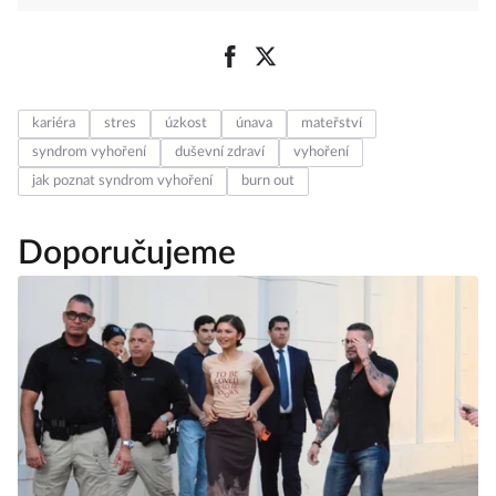
kariéra
stres
úzkost
únava
mateřství
syndrom vyhoření
duševní zdraví
vyhoření
jak poznat syndrom vyhoření
burn out
Doporučujeme