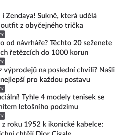
ji i Zendaya! Sukně, která udělá
 outfit z obyčejného trička
ny
ko od návrháře? Těchto 20 seženete
ch řetězcích do 1000 korun
ny
z výprodejů na poslední chvíli? Našli
 nejlepší pro každou postavu
ny
iciální! Tyhle 4 modely tenisek se
hitem letošního podzimu
ny
 z roku 1952 k ikonické kabelce:
ichni chtějí Dior Cigale