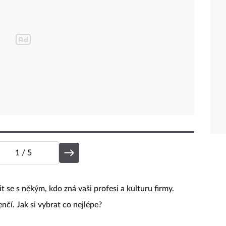
1
/ 5
t se s někým, kdo zná vaši profesi a kulturu firmy.
enčí. Jak si vybrat co nejlépe?