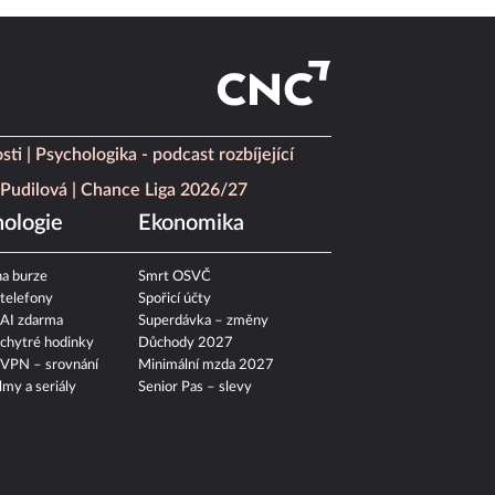
sti
Psychologika - podcast rozbíjející
Pudilová
Chance Liga 2026/27
ologie
Ekonomika
a burze
Smrt OSVČ
 telefony
Spořicí účty
 AI zdarma
Superdávka – změny
 chytré hodinky
Důchody 2027
 VPN – srovnání
Minimální mzda 2027
ilmy a seriály
Senior Pas – slevy